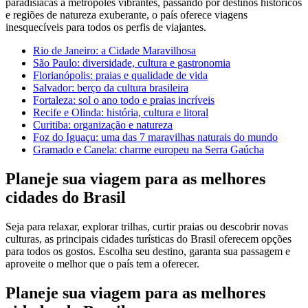
paradisíacas a metrópoles vibrantes, passando por destinos históricos
e regiões de natureza exuberante, o país oferece viagens
inesquecíveis para todos os perfis de viajantes.
Rio de Janeiro: a Cidade Maravilhosa
São Paulo: diversidade, cultura e gastronomia
Florianópolis: praias e qualidade de vida
Salvador: berço da cultura brasileira
Fortaleza: sol o ano todo e praias incríveis
Recife e Olinda: história, cultura e litoral
Curitiba: organização e natureza
Foz do Iguaçu: uma das 7 maravilhas naturais do mundo
Gramado e Canela: charme europeu na Serra Gaúcha
Planeje sua viagem para as melhores
cidades do Brasil
Seja para relaxar, explorar trilhas, curtir praias ou descobrir novas
culturas, as principais cidades turísticas do Brasil oferecem opções
para todos os gostos. Escolha seu destino, garanta sua passagem e
aproveite o melhor que o país tem a oferecer.
Planeje sua viagem para as melhores