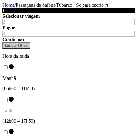
Home
/
Passagens de ônibus
/
Tubarao - Sc
para
osorio-rs
1
Selecionar viagem
2
Pagar
3
Confirmar
Limpar filtros
Hora da saída
Manhã
(06h00 – 11h59)
Tarde
(12h00 – 17h59)