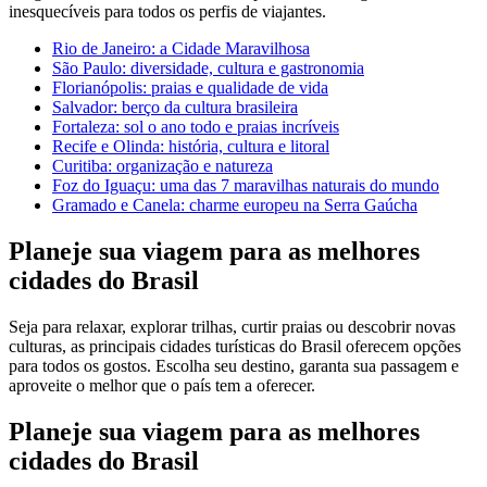
inesquecíveis para todos os perfis de viajantes.
Rio de Janeiro: a Cidade Maravilhosa
São Paulo: diversidade, cultura e gastronomia
Florianópolis: praias e qualidade de vida
Salvador: berço da cultura brasileira
Fortaleza: sol o ano todo e praias incríveis
Recife e Olinda: história, cultura e litoral
Curitiba: organização e natureza
Foz do Iguaçu: uma das 7 maravilhas naturais do mundo
Gramado e Canela: charme europeu na Serra Gaúcha
Planeje sua viagem para as melhores
cidades do Brasil
Seja para relaxar, explorar trilhas, curtir praias ou descobrir novas
culturas, as principais cidades turísticas do Brasil oferecem opções
para todos os gostos. Escolha seu destino, garanta sua passagem e
aproveite o melhor que o país tem a oferecer.
Planeje sua viagem para as melhores
cidades do Brasil