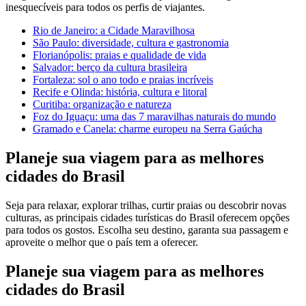
inesquecíveis para todos os perfis de viajantes.
Rio de Janeiro: a Cidade Maravilhosa
São Paulo: diversidade, cultura e gastronomia
Florianópolis: praias e qualidade de vida
Salvador: berço da cultura brasileira
Fortaleza: sol o ano todo e praias incríveis
Recife e Olinda: história, cultura e litoral
Curitiba: organização e natureza
Foz do Iguaçu: uma das 7 maravilhas naturais do mundo
Gramado e Canela: charme europeu na Serra Gaúcha
Planeje sua viagem para as melhores
cidades do Brasil
Seja para relaxar, explorar trilhas, curtir praias ou descobrir novas
culturas, as principais cidades turísticas do Brasil oferecem opções
para todos os gostos. Escolha seu destino, garanta sua passagem e
aproveite o melhor que o país tem a oferecer.
Planeje sua viagem para as melhores
cidades do Brasil