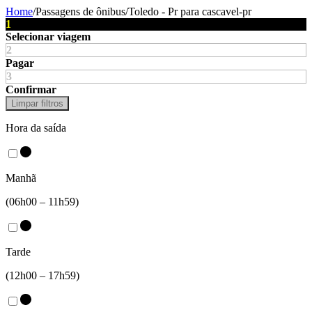
Home
/
Passagens de ônibus
/
Toledo - Pr
para
cascavel-pr
1
Selecionar viagem
2
Pagar
3
Confirmar
Limpar filtros
Hora da saída
Manhã
(06h00 – 11h59)
Tarde
(12h00 – 17h59)