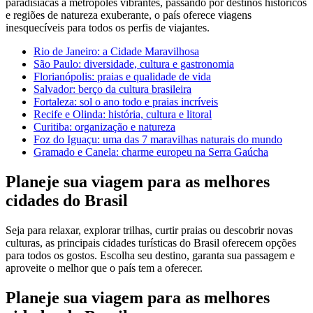
paradisíacas a metrópoles vibrantes, passando por destinos históricos
e regiões de natureza exuberante, o país oferece viagens
inesquecíveis para todos os perfis de viajantes.
Rio de Janeiro: a Cidade Maravilhosa
São Paulo: diversidade, cultura e gastronomia
Florianópolis: praias e qualidade de vida
Salvador: berço da cultura brasileira
Fortaleza: sol o ano todo e praias incríveis
Recife e Olinda: história, cultura e litoral
Curitiba: organização e natureza
Foz do Iguaçu: uma das 7 maravilhas naturais do mundo
Gramado e Canela: charme europeu na Serra Gaúcha
Planeje sua viagem para as melhores
cidades do Brasil
Seja para relaxar, explorar trilhas, curtir praias ou descobrir novas
culturas, as principais cidades turísticas do Brasil oferecem opções
para todos os gostos. Escolha seu destino, garanta sua passagem e
aproveite o melhor que o país tem a oferecer.
Planeje sua viagem para as melhores