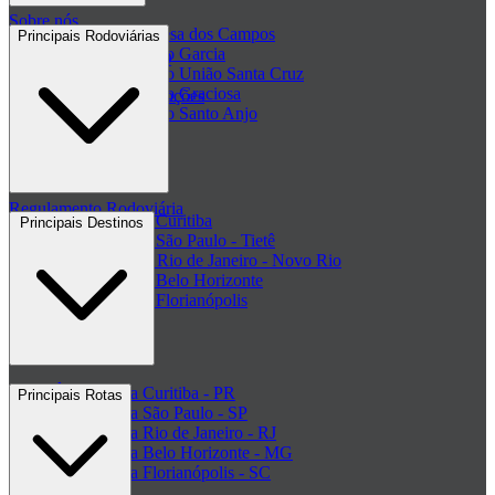
Sobre nós
Passagem Princesa dos Campos
Principais Rodoviárias
Passagem Viação Garcia
Central de ajuda - FAQ
Passagem Viação União Santa Cruz
Passagem Viação Graciosa
Regulamento de Promoções
Passagem Viação Santo Anjo
Clube de ofertas
+ Viações
Termos de Uso
Regulamento Rodoviária
Rodoviária de Curitiba
Principais Destinos
Rodoviária de São Paulo - Tietê
Rodoviária do Rio de Janeiro - Novo Rio
Rodoviária de Belo Horizonte
Rodoviária de Florianópolis
+ Rodoviárias
Ônibus para Curitiba - PR
Principais Rotas
Ônibus para São Paulo - SP
Ônibus para Rio de Janeiro - RJ
Ônibus para Belo Horizonte - MG
Ônibus para Florianópolis - SC
+ Destinos