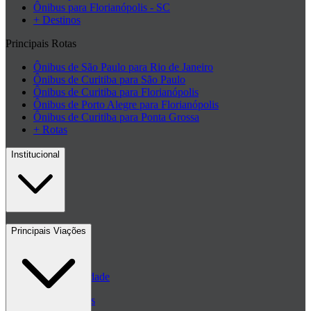
Ônibus para Florianópolis - SC
+ Destinos
Principais Rotas
Ônibus de São Paulo para Rio de Janeiro
Ônibus de Curitiba para São Paulo
Ônibus de Curitiba para Florianópolis
Ônibus de Porto Alegre para Florianópolis
Ônibus de Curitiba para Ponta Grossa
+ Rotas
Institucional
Contato
Principais Viações
Blog
Políticas de Privacidade
Passagens de ônibus