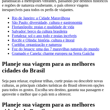
paradisíacas a metrópoles vibrantes, passando por destinos históricos
e regiões de natureza exuberante, o país oferece viagens
inesquecíveis para todos os perfis de viajantes.
Rio de Janeiro: a Cidade Maravilhosa
São Paulo: diversidade, cultura e gastronomia
Florianópolis: praias e qualidade de vida
Salvador: berço da cultura brasileira
Fortaleza: sol o ano todo e praias incríveis
Recife e Olinda: história, cultura e litoral
Curitiba: organização e natureza
Foz do Iguaçu: uma das 7 maravilhas naturais do mundo
Gramado e Canela: charme europeu na Serra Gaúcha
Planeje sua viagem para as melhores
cidades do Brasil
Seja para relaxar, explorar trilhas, curtir praias ou descobrir novas
culturas, as principais cidades turísticas do Brasil oferecem opções
para todos os gostos. Escolha seu destino, garanta sua passagem e
aproveite o melhor que o país tem a oferecer.
Planeje sua viagem para as melhores