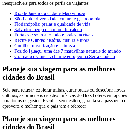
inesquecíveis para todos os perfis de viajantes.
Rio de Janeiro: a Cidade Maravilhosa
São Paulo: diversidade, cultura e gastronomia
Florianópolis: praias e qualidade de vida
Salvador: berço da cultura brasileira
Fortaleza: sol o ano todo e praias incríveis
Recife e Olinda: história, cultura e litoral
Curitiba: organização e natureza
Foz do Iguaçu: uma das 7 maravilhas naturais do mundo
Gramado e Canela: charme europeu na Serra Gaúcha
Planeje sua viagem para as melhores
cidades do Brasil
Seja para relaxar, explorar trilhas, curtir praias ou descobrir novas
culturas, as principais cidades turísticas do Brasil oferecem opções
para todos os gostos. Escolha seu destino, garanta sua passagem e
aproveite o melhor que o país tem a oferecer.
Planeje sua viagem para as melhores
cidades do Brasil