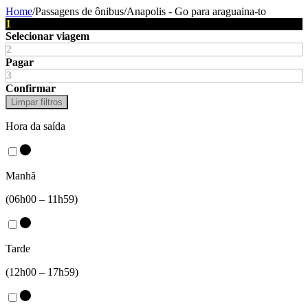
Home
/
Passagens de ônibus
/
Anapolis - Go
para
araguaina-to
1
Selecionar viagem
2
Pagar
3
Confirmar
Limpar filtros
Hora da saída
Manhã
(06h00 – 11h59)
Tarde
(12h00 – 17h59)