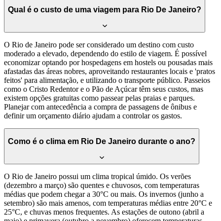
Qual é o custo de uma viagem para Rio De Janeiro?
O Rio de Janeiro pode ser considerado um destino com custo
moderado a elevado, dependendo do estilo de viagem. É possível
economizar optando por hospedagens em hostels ou pousadas mais
afastadas das áreas nobres, aproveitando restaurantes locais e 'pratos
feitos' para alimentação, e utilizando o transporte público. Passeios
como o Cristo Redentor e o Pão de Açúcar têm seus custos, mas
existem opções gratuitas como passear pelas praias e parques.
Planejar com antecedência a compra de passagens de ônibus e
definir um orçamento diário ajudam a controlar os gastos.
Como é o clima em Rio De Janeiro durante o ano?
O Rio de Janeiro possui um clima tropical úmido. Os verões
(dezembro a março) são quentes e chuvosos, com temperaturas
médias que podem chegar a 30°C ou mais. Os invernos (junho a
setembro) são mais amenos, com temperaturas médias entre 20°C e
25°C, e chuvas menos frequentes. As estações de outono (abril a
maio) e primavera (outubro a novembro) oferecem temperaturas