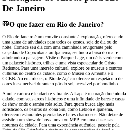
De Janeiro
O que fazer em Rio de Janeiro?
O Rio de Janeiro é um convite constante à exploração, oferecendo
uma gama de atividades para todos os gostos, seja de dia ou de
noite. Comece seu dia com uma caminhada revigorante pelo
calçadão de Copacabana ou Ipanema, sentindo a brisa do mar e
admirando a paisagem. Visite o Parque Lage, um oásis verde com
um palacete histórico, trilhas e uma vista espetacular do Cristo
Redentor. Para uma imersão cultural, explore os museus e centros
culturais no centro da cidade, como o Museu do Amanhã e o
CCBB. Ao entardecer, o Pão de Açúcar oferece um espetáculo de
cores inesquecível durante o pôr do sol, acessível por bondinho.
A noite carioca é lendária e vibrante. A Lapa é o coração boêmio da
cidade, com seus arcos históricos e uma infinidade de bares e casas
de show onde o samba rola solto. Para quem busca algo mais
sofisticado, os bairros da Zona Sul, como Leblon e Ipanema,
oferecem restaurantes premiados e bares charmosos. Não deixe de
assistir a um show de bossa nova ou MPB em uma das casas
noturnas da cidade. Para uma experiência autêntica, passeie pela