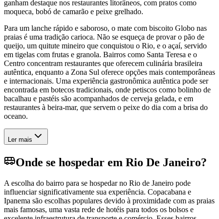
ganham destaque nos restaurantes litorâneos, com pratos como
moqueca, bobó de camarão e peixe grelhado.
Para um lanche rápido e saboroso, o mate com biscoito Globo nas
praias é uma tradição carioca. Não se esqueça de provar o pão de
queijo, um quitute mineiro que conquistou o Rio, e o açaí, servido
em tigelas com frutas e granola. Bairros como Santa Teresa e o
Centro concentram restaurantes que oferecem culinária brasileira
autêntica, enquanto a Zona Sul oferece opções mais contemporâneas
e internacionais. Uma experiência gastronômica autêntica pode ser
encontrada em botecos tradicionais, onde petiscos como bolinho de
bacalhau e pastéis são acompanhados de cerveja gelada, e em
restaurantes à beira-mar, que servem o peixe do dia com a brisa do
oceano.
Ler mais
Onde se hospedar em Rio De Janeiro?
A escolha do bairro para se hospedar no Rio de Janeiro pode
influenciar significativamente sua experiência. Copacabana e
Ipanema são escolhas populares devido à proximidade com as praias
mais famosas, uma vasta rede de hotéis para todos os bolsos e
excelente infraestrutura de transporte e comércio. Esses bairros