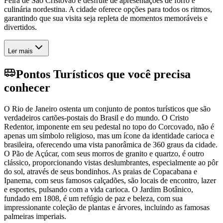
Feira de São Cristóvão e desfrute de apresentações de forró e
culinária nordestina. A cidade oferece opções para todos os ritmos,
garantindo que sua visita seja repleta de momentos memoráveis e
divertidos.
Ler mais
Pontos Turísticos que você precisa
conhecer
O Rio de Janeiro ostenta um conjunto de pontos turísticos que são
verdadeiros cartões-postais do Brasil e do mundo. O Cristo
Redentor, imponente em seu pedestal no topo do Corcovado, não é
apenas um símbolo religioso, mas um ícone da identidade carioca e
brasileira, oferecendo uma vista panorâmica de 360 graus da cidade.
O Pão de Açúcar, com seus morros de granito e quartzo, é outro
clássico, proporcionando vistas deslumbrantes, especialmente ao pôr
do sol, através de seus bondinhos. As praias de Copacabana e
Ipanema, com seus famosos calçadões, são locais de encontro, lazer
e esportes, pulsando com a vida carioca. O Jardim Botânico,
fundado em 1808, é um refúgio de paz e beleza, com sua
impressionante coleção de plantas e árvores, incluindo as famosas
palmeiras imperiais.