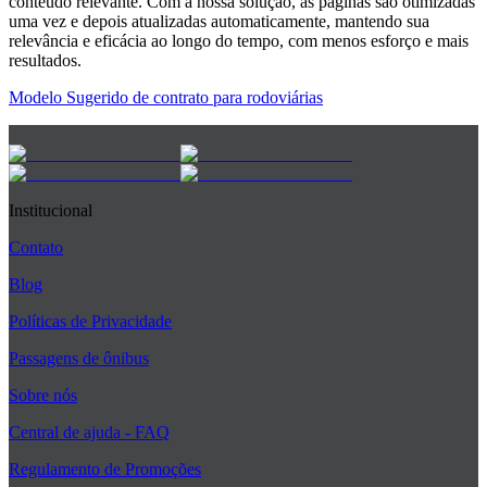
conteúdo relevante. Com a nossa solução, as páginas são otimizadas
uma vez e depois atualizadas automaticamente, mantendo sua
relevância e eficácia ao longo do tempo, com menos esforço e mais
resultados.
Modelo Sugerido de contrato para rodoviárias
Institucional
Contato
Blog
Políticas de Privacidade
Passagens de ônibus
Sobre nós
Central de ajuda - FAQ
Regulamento de Promoções