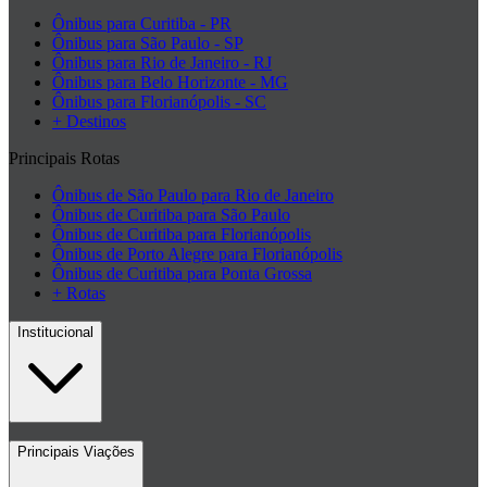
Ônibus para Curitiba - PR
Ônibus para São Paulo - SP
Ônibus para Rio de Janeiro - RJ
Ônibus para Belo Horizonte - MG
Ônibus para Florianópolis - SC
+ Destinos
Principais Rotas
Ônibus de São Paulo para Rio de Janeiro
Ônibus de Curitiba para São Paulo
Ônibus de Curitiba para Florianópolis
Ônibus de Porto Alegre para Florianópolis
Ônibus de Curitiba para Ponta Grossa
+ Rotas
Institucional
Contato
Principais Viações
Blog