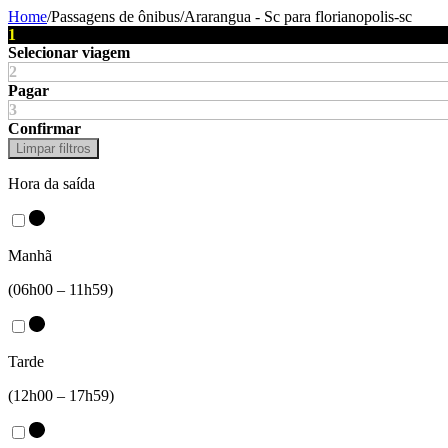
Home
/
Passagens de ônibus
/
Ararangua - Sc
para
florianopolis-sc
1
Selecionar viagem
2
Pagar
3
Confirmar
Limpar filtros
Hora da saída
Manhã
(06h00 – 11h59)
Tarde
(12h00 – 17h59)