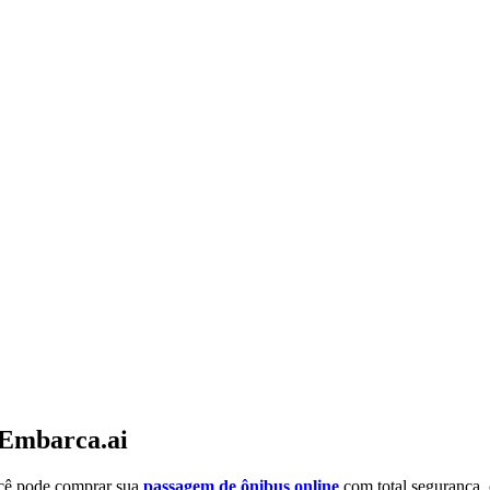
 Embarca.ai
ocê pode comprar sua
passagem de ônibus online
com total segurança,