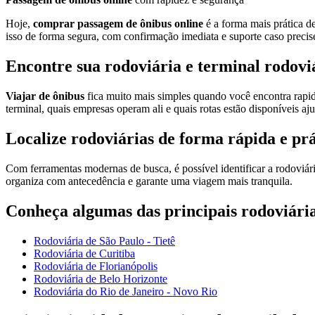
Hoje,
comprar passagem de ônibus online
é a forma mais prática d
isso de forma segura, com confirmação imediata e suporte caso precise
Encontre sua rodoviária e terminal rodovi
Viajar de ônibus
fica muito mais simples quando você encontra rap
terminal, quais empresas operam ali e quais rotas estão disponíveis a
Localize rodoviárias de forma rápida e prá
Com ferramentas modernas de busca, é possível identificar a rodoviári
organiza com antecedência e garante uma viagem mais tranquila.
Conheça algumas das principais rodoviária
Rodoviária de São Paulo - Tietê
Rodoviária de Curitiba
Rodoviária de Florianópolis
Rodoviária de Belo Horizonte
Rodoviária do Rio de Janeiro - Novo Rio