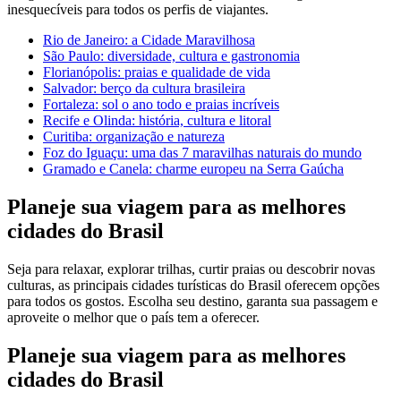
inesquecíveis para todos os perfis de viajantes.
Rio de Janeiro: a Cidade Maravilhosa
São Paulo: diversidade, cultura e gastronomia
Florianópolis: praias e qualidade de vida
Salvador: berço da cultura brasileira
Fortaleza: sol o ano todo e praias incríveis
Recife e Olinda: história, cultura e litoral
Curitiba: organização e natureza
Foz do Iguaçu: uma das 7 maravilhas naturais do mundo
Gramado e Canela: charme europeu na Serra Gaúcha
Planeje sua viagem para as melhores
cidades do Brasil
Seja para relaxar, explorar trilhas, curtir praias ou descobrir novas
culturas, as principais cidades turísticas do Brasil oferecem opções
para todos os gostos. Escolha seu destino, garanta sua passagem e
aproveite o melhor que o país tem a oferecer.
Planeje sua viagem para as melhores
cidades do Brasil