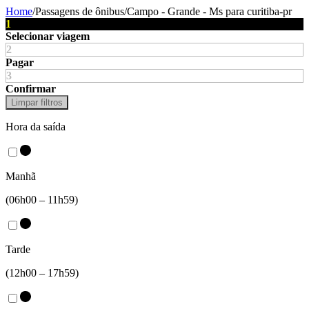
Home
/
Passagens de ônibus
/
Campo - Grande - Ms
para
curitiba-pr
1
Selecionar viagem
2
Pagar
3
Confirmar
Limpar filtros
Hora da saída
Manhã
(06h00 – 11h59)
Tarde
(12h00 – 17h59)