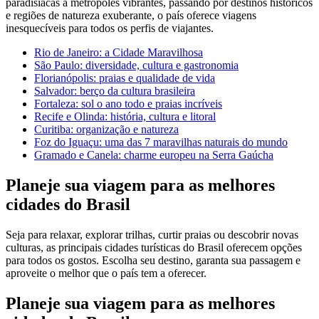
paradisíacas a metrópoles vibrantes, passando por destinos históricos
e regiões de natureza exuberante, o país oferece viagens
inesquecíveis para todos os perfis de viajantes.
Rio de Janeiro: a Cidade Maravilhosa
São Paulo: diversidade, cultura e gastronomia
Florianópolis: praias e qualidade de vida
Salvador: berço da cultura brasileira
Fortaleza: sol o ano todo e praias incríveis
Recife e Olinda: história, cultura e litoral
Curitiba: organização e natureza
Foz do Iguaçu: uma das 7 maravilhas naturais do mundo
Gramado e Canela: charme europeu na Serra Gaúcha
Planeje sua viagem para as melhores
cidades do Brasil
Seja para relaxar, explorar trilhas, curtir praias ou descobrir novas
culturas, as principais cidades turísticas do Brasil oferecem opções
para todos os gostos. Escolha seu destino, garanta sua passagem e
aproveite o melhor que o país tem a oferecer.
Planeje sua viagem para as melhores