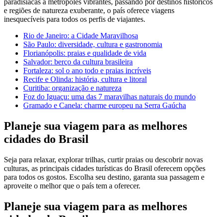
paradisíacas a metrópoles vibrantes, passando por destinos históricos
e regiões de natureza exuberante, o país oferece viagens
inesquecíveis para todos os perfis de viajantes.
Rio de Janeiro: a Cidade Maravilhosa
São Paulo: diversidade, cultura e gastronomia
Florianópolis: praias e qualidade de vida
Salvador: berço da cultura brasileira
Fortaleza: sol o ano todo e praias incríveis
Recife e Olinda: história, cultura e litoral
Curitiba: organização e natureza
Foz do Iguaçu: uma das 7 maravilhas naturais do mundo
Gramado e Canela: charme europeu na Serra Gaúcha
Planeje sua viagem para as melhores
cidades do Brasil
Seja para relaxar, explorar trilhas, curtir praias ou descobrir novas
culturas, as principais cidades turísticas do Brasil oferecem opções
para todos os gostos. Escolha seu destino, garanta sua passagem e
aproveite o melhor que o país tem a oferecer.
Planeje sua viagem para as melhores