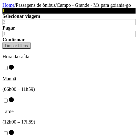
Home
/
Passagens de ônibus
/
Campo - Grande - Ms
para
goiania-go
1
Selecionar viagem
2
Pagar
3
Confirmar
Limpar filtros
Hora da saída
Manhã
(06h00 – 11h59)
Tarde
(12h00 – 17h59)