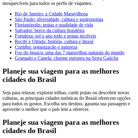
inesquecíveis para todos os perfis de viajantes.
Rio de Janeiro: a Cidade Maravilhosa
São Paulo: diversidade, cultura e gastronomia
Florianópolis: praias e qualidade de vida
Salvador: berço da cultura brasileira
Fortaleza: sol o ano todo e praias incríveis
Recife e Olinda: história, cultura e litoral
Curitiba: organização e natureza
Foz do Iguaçu: uma das 7 maravilhas naturais do mundo
Gramado e Canela: charme europeu na Serra Gaúcha
Planeje sua viagem para as melhores
cidades do Brasil
Seja para relaxar, explorar trilhas, curtir praias ou descobrir novas
culturas, as principais cidades turísticas do Brasil oferecem opções
para todos os gostos. Escolha seu destino, garanta sua passagem e
aproveite o melhor que o país tem a oferecer.
Planeje sua viagem para as melhores
cidades do Brasil