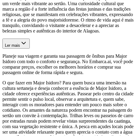
um verde mais vibrante ao sertão. Uma curiosidade cultural que
marca a região é a forte influência das festas juninas e das tradições
religiosas, que se manifestam em celebrações vibrantes, expressando
a fé e a alegria do povo majorisidorense. O ritmo de vida aqui é mais
tranquilo, convidando o visitante a desacelerar e a apreciar as
belezas simples e autênticas do interior de Alagoas.
Ler mais
Planeje sua viagem e garanta sua passagem de ônibus para Major
Isidoro com todo o conforto e segurança. No Embarca.ai, você pode
comparar preços, escolher os melhores horários e comprar sua
passagem online de forma rápida e segura.
O que fazer em Major Isidoro? Para quem busca uma imersão na
cultura sertaneja e deseja conhecer a essência de Major Isidoro, a
cidade oferece experiências autênticas. Passear pelo centro da cidade
permite sentir o pulso local, observar a arquitetura e, quem sabe,
interagir com os moradores para entender um pouco mais sobre o
cotidiano. Os amantes da natureza podem encontrar na paisagem do
sertão um convite à contemplação. Trilhas leves ou passeios de carro
por estradas rurais podem revelar vistas surpreendentes da caatinga,
com sua vegetação resistente e única. A pesca em açudes locais pode
ser uma atividade relaxante para quem aprecia o contato com a água