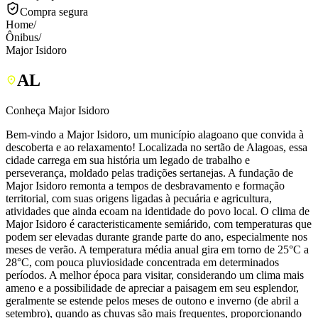
Compra segura
Home
/
Ônibus
/
Major Isidoro
AL
Conheça Major Isidoro
Bem-vindo a Major Isidoro, um município alagoano que convida à
descoberta e ao relaxamento! Localizada no sertão de Alagoas, essa
cidade carrega em sua história um legado de trabalho e
perseverança, moldado pelas tradições sertanejas. A fundação de
Major Isidoro remonta a tempos de desbravamento e formação
territorial, com suas origens ligadas à pecuária e agricultura,
atividades que ainda ecoam na identidade do povo local. O clima de
Major Isidoro é caracteristicamente semiárido, com temperaturas que
podem ser elevadas durante grande parte do ano, especialmente nos
meses de verão. A temperatura média anual gira em torno de 25°C a
28°C, com pouca pluviosidade concentrada em determinados
períodos. A melhor época para visitar, considerando um clima mais
ameno e a possibilidade de apreciar a paisagem em seu esplendor,
geralmente se estende pelos meses de outono e inverno (de abril a
setembro), quando as chuvas são mais frequentes, proporcionando