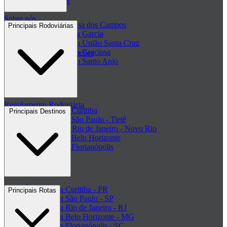
Passagens de ônibus
Sobre nós
Passagem Princesa dos Campos
Principais Rodoviárias
Passagem Viação Garcia
Central de ajuda - FAQ
Passagem Viação União Santa Cruz
Passagem Viação Graciosa
Regulamento de Promoções
Passagem Viação Santo Anjo
Clube de ofertas
+ Viações
Termos de Uso
Regulamento Rodoviária
Rodoviária de Curitiba
Principais Destinos
Rodoviária de São Paulo - Tietê
Rodoviária do Rio de Janeiro - Novo Rio
Rodoviária de Belo Horizonte
Rodoviária de Florianópolis
+ Rodoviárias
Ônibus para Curitiba - PR
Principais Rotas
Ônibus para São Paulo - SP
Ônibus para Rio de Janeiro - RJ
Ônibus para Belo Horizonte - MG
Ônibus para Florianópolis - SC