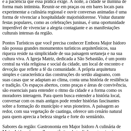
e a paciência que essa prática exige. À noite, a cidade se ilumina de
forma mais intimista. Reunir-se em praças ou em bares locais para
experimentar a culinária regional e ouvir conversas animadas é uma
forma de vivenciar a hospitalidade majorisidorense. Visitar durante
festas populares, como as celebrações juninas, é uma oportunidade
imperdível de vivenciar a alegria contagiante e as manifestações
culturais intensas da região.
Pontos Turísticos que você precisa conhecer Embora Major Isidoro
não possua grandes monumentos turísticos arquitetônicos, sua
riqueza reside na simplicidade de sua paisagem sertaneja e na sua
cultura viva. A Igreja Matriz, dedicada a São Sebastião, é um ponto
central na vida religiosa e social da cidade, um local de encontro e
devoção que reflete a fé da comunidade. A própria arquitetura
simples e característica das construções do sertão alagoano, com
suas casas que se adaptam ao clima, conta uma história de resiliência
e tradição. Os espaços abertos, como praças e áreas de convivência,
são essenciais para entender o ritmo da cidade e a forma como os
moradores interagem. Para quem busca entender a história local,
conversar com os mais antigos pode render histórias fascinantes
sobre a formação do município e seus pioneiros. A paisagem ao
redor, com sua vegetação de caatinga, oferece um cenário natural
para quem aprecia a beleza singela e forte do semiárido.
Sabores da região: Gastronomia em Major Isidoro A culinária de