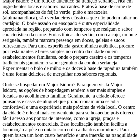
Major Isidoro é um reflexo autêntico da tradição sertaneja, rica em
ingredientes locais e sabores marcantes. Pratos à base de carne de
sol, acompanhados de feijão verde, pirão e macaxeira
(aipim/mandioca), são verdadeiros clássicos que não podem faltar no
cardápio. O bode assado ou ensopado é outra especialidade
apreciada na região, preparado com temperos que realçam o sabor
característico da carne. Frutas típicas do sertão, como a caju, umbu e
seriguela, também marcam presença em doces, geleias e sucos
refrescantes. Para uma experiência gastronômica autêntica, procure
por restaurantes e bares simples no centro da cidade ou em
estabelecimentos familiares, onde o preparo caseiro e os temperos
tradicionais garantem o sabor genuíno da comida sertaneja.
Experimentar o bolo de milho e os doces à base de rapadura também
é uma forma deliciosa de mergulhar nos sabores regionais.
Onde se hospedar em Major Isidoro? Para quem visita Major
Isidoro, as opções de hospedagem tendem a ser mais simples e
focadas no acolhimento familiar. Geralmente, a cidade oferece
pousadas e casas de aluguel que proporcionam uma estadia
confortável e uma experiência mais próxima da vida local. O centro
da cidade é o local mais conveniente para se hospedar, pois oferece
fácil acesso aos pontos de interesse, como a igreja, praças e
estabelecimentos comerciais. Essa localização também facilita a
locomoção a pé e o contato com o dia a dia dos moradores. Para
quem busca um bom custo-benefício e uma imersão na tranquilidade