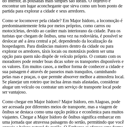
do interior, as pousadas mais simples são ideais. O objetivo é
encontrar um lugar aconchegante que sirva como um bom ponto de
partida para explorar a cidade e seus arredores.
Como se locomover pela cidade? Em Major Isidoro, a locomoção é
predominantemente feita por meios próprios, como carros ou
motocicletas, devido ao caráter mais interiorano da cidade. Para os
turistas que chegam de ônibus, uma vez na rodoviária, é possível se
deslocar até a área central a pé, dependendo da localização da
hospedagem. Para distâncias maiores dentro da cidade ou para
explorar os arredores, táxis locais ou mototáxis podem ser uma
opção para quem não dispõe de veículo próprio. O contato com os
moradores pode render boas dicas sobre os transportes disponíveis e
os valores. Em muitos casos, a melhor forma de conhecer a cidade e
sua paisagem é através de passeios mais tranquilos, caminhando
pelas ruas e praças, o que permite absorver melhor a atmosfera local.
Se planejar um roteiro que inclua áreas mais afastadas, considerar
alugar um veículo ou contratar um serviço de transporte local pode
ser vantajoso.
Como chegar em Major Isidoro? Major Isidoro, em Alagoas, pode
ser acessada por diferentes meios de transporte, mas a viagem de
ônibus se destaca como uma opção prática e econômica para muitos
viajantes. Chegar a Major Isidoro de ônibus significa embarcar em
uma jornada que atravessa paisagens do sertão, permitindo que você