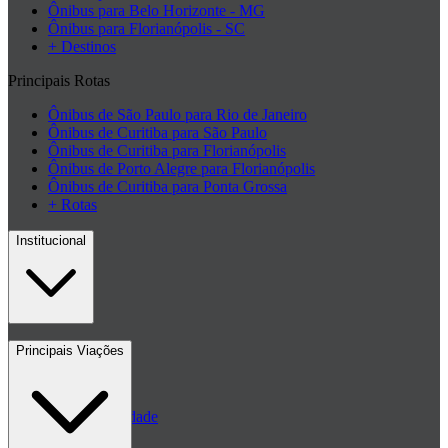
Ônibus para Belo Horizonte - MG
Ônibus para Florianópolis - SC
+ Destinos
Principais Rotas
Ônibus de São Paulo para Rio de Janeiro
Ônibus de Curitiba para São Paulo
Ônibus de Curitiba para Florianópolis
Ônibus de Porto Alegre para Florianópolis
Ônibus de Curitiba para Ponta Grossa
+ Rotas
Institucional
Contato
Principais Viações
Blog
Políticas de Privacidade