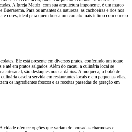
cadas. A Igreja Matriz, com sua arquitetura imponente, é um marco
l de Buerarema. Para os amantes da natureza, as cachoeiras e rios nos
vida e cores, ideal para quem busca um contato mais íntimo com o meio
colates. Ele está presente em diversos pratos, conferindo um toque
s e até em pratos salgados. Além do cacau, a culinária local se
orma artesanal, são destaques nos cardápios. A moqueca, o bobó de
ulinária caseira servida em restaurantes locais e em pequenas vilas,
zam os ingredientes frescos e as receitas passadas de geração em
s. A cidade oferece opções que variam de pousadas charmosas e