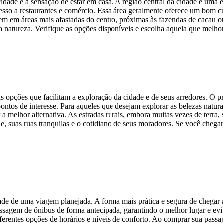
idade e a sensação de estar em casa. A região central da cidade é uma 
 acesso a restaurantes e comércio. Essa área geralmente oferece um bom c
gem em áreas mais afastadas do centro, próximas às fazendas de cacau
natureza. Verifique as opções disponíveis e escolha aquela que melhor 
 opções que facilitam a exploração da cidade e de seus arredores. O pr
pontos de interesse. Para aqueles que desejam explorar as belezas natur
 melhor alternativa. As estradas rurais, embora muitas vezes de terra, s
, suas ruas tranquilas e o cotidiano de seus moradores. Se você chegar
ade de uma viagem planejada. A forma mais prática e segura de chegar 
ssagem de ônibus de forma antecipada, garantindo o melhor lugar e ev
iferentes opções de horários e níveis de conforto. Ao comprar sua pas