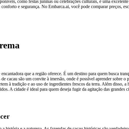
poníveis, como festas juninas ou celebrações culturais, é uma excelente
conforto e segurança. No Embarca.ai, você pode comparar preços, esc
arema
 encantadora que a região oferece. É um destino para quem busca tranq
 de cacau são um convite à imersão, onde é possível aprender sobre o p
em à tradição e ao uso de ingredientes frescos da terra. Além disso, a
idos. A cidade é ideal para quem deseja fugir da agitação das grandes 
ecer
 história e a natureza. As fazendas de cacau históricas são verdadeiros