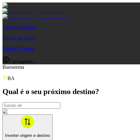
Viações parceiras
Precisa de ajuda?
Minhas Viagens
Carregando...
Buerarema
BA
Qual é o seu próximo destino?
Inverter origem e destino