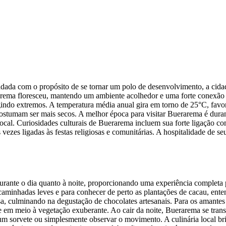
da com o propósito de se tornar um polo de desenvolvimento, a cidade 
arema floresceu, mantendo um ambiente acolhedor e uma forte conexão 
indo extremos. A temperatura média anual gira em torno de 25°C, favo
costumam ser mais secos. A melhor época para visitar Buerarema é dura
ocal. Curiosidades culturais de Buerarema incluem sua forte ligação com 
vezes ligadas às festas religiosas e comunitárias. A hospitalidade de se
ante o dia quanto à noite, proporcionando uma experiência completa pa
 caminhadas leves e para conhecer de perto as plantações de cacau, ent
a, culminando na degustação de chocolates artesanais. Para os amantes 
 em meio à vegetação exuberante. Ao cair da noite, Buerarema se tran
 um sorvete ou simplesmente observar o movimento. A culinária local bri