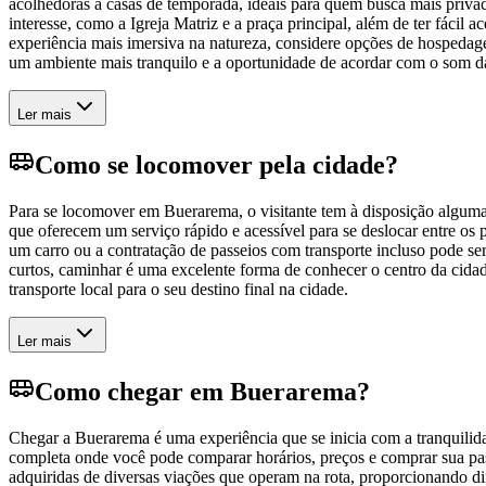
acolhedoras a casas de temporada, ideais para quem busca mais privac
interesse, como a Igreja Matriz e a praça principal, além de ter fácil
experiência mais imersiva na natureza, considere opções de hospeda
um ambiente mais tranquilo e a oportunidade de acordar com o som da 
Ler mais
Como se locomover pela cidade?
Para se locomover em Buerarema, o visitante tem à disposição algumas
que oferecem um serviço rápido e acessível para se deslocar entre os 
um carro ou a contratação de passeios com transporte incluso pode ser a
curtos, caminhar é uma excelente forma de conhecer o centro da cidade
transporte local para o seu destino final na cidade.
Ler mais
Como chegar em Buerarema?
Chegar a Buerarema é uma experiência que se inicia com a tranquilid
completa onde você pode comparar horários, preços e comprar sua pa
adquiridas de diversas viações que operam na rota, proporcionando d