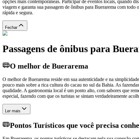
opções mais contemporâneas. Participar de eventos locais, quando dis
viagem e garanta sua passagem de ônibus para Buerarema com todo o 
rápida e segura.
Fechar
Passagens de ônibus para Buer
O melhor de Buerarema
O melhor de Buerarema reside em sua autenticidade e na simplicidade
pouco mais sobre a rica cultura do cacau no sul da Bahia. As fazendas
qualidade. A gastronomia local é um ponto alto, com sabores que remet
especial, fazendo com que os turistas se sintam verdadeiramente acolh
Ler mais
Pontos Turísticos que você precisa conh
Em Buerarema, os pontos turísticos se destacam pela sua conexão com a