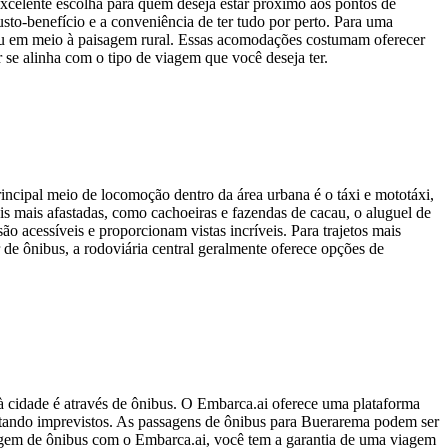
excelente escolha para quem deseja estar próximo aos pontos de
usto-benefício e a conveniência de ter tudo por perto. Para uma
 ou em meio à paisagem rural. Essas acomodações costumam oferecer
se alinha com o tipo de viagem que você deseja ter.
incipal meio de locomoção dentro da área urbana é o táxi e mototáxi,
ais mais afastadas, como cachoeiras e fazendas de cacau, o aluguel de
ão acessíveis e proporcionam vistas incríveis. Para trajetos mais
 de ônibus, a rodoviária central geralmente oferece opções de
à cidade é através de ônibus. O Embarca.ai oferece uma plataforma
itando imprevistos. As passagens de ônibus para Buerarema podem ser
sagem de ônibus com o Embarca.ai, você tem a garantia de uma viagem