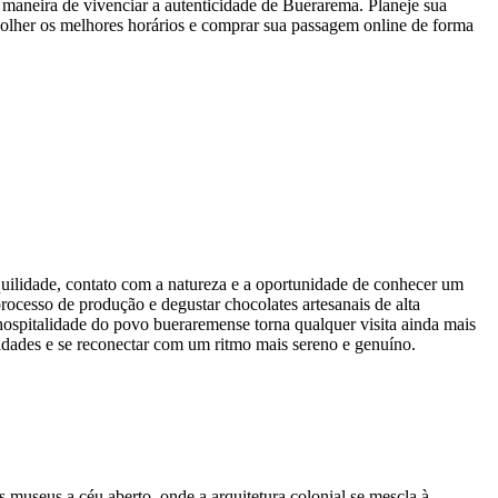
 maneira de vivenciar a autenticidade de Buerarema. Planeje sua
olher os melhores horários e comprar sua passagem online de forma
uilidade, contato com a natureza e a oportunidade de conhecer um
rocesso de produção e degustar chocolates artesanais de alta
 hospitalidade do povo bueraremense torna qualquer visita ainda mais
cidades e se reconectar com um ritmo mais sereno e genuíno.
 museus a céu aberto, onde a arquitetura colonial se mescla à