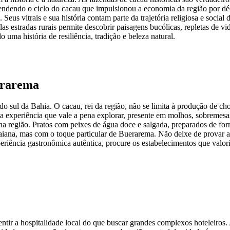
ntendendo o ciclo do cacau que impulsionou a economia da região por dé
 Seus vitrais e sua história contam parte da trajetória religiosa e socia
as estradas rurais permite descobrir paisagens bucólicas, repletas de 
ma história de resiliência, tradição e beleza natural.
erarema
 sul da Bahia. O cacau, rei da região, não se limita à produção de cho
 uma experiência que vale a pena explorar, presente em molhos, sobremesa
os na região. Pratos com peixes de água doce e salgada, preparados de f
iana, mas com o toque particular de Buerarema. Não deixe de provar a c
riência gastronômica autêntica, procure os estabelecimentos que valori
sentir a hospitalidade local do que buscar grandes complexos hoteleiro