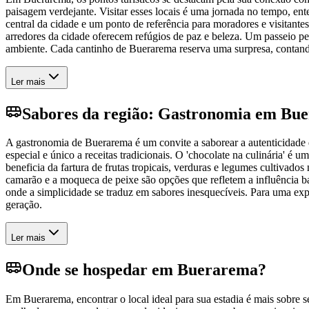
paisagem verdejante. Visitar esses locais é uma jornada no tempo, e
central da cidade e um ponto de referência para moradores e visitantes.
arredores da cidade oferecem refúgios de paz e beleza. Um passeio pel
ambiente. Cada cantinho de Buerarema reserva uma surpresa, contando u
Ler mais
Sabores da região: Gastronomia em Bu
A gastronomia de Buerarema é um convite a saborear a autenticidade do
especial e único a receitas tradicionais. O 'chocolate na culinária' é
beneficia da fartura de frutas tropicais, verduras e legumes cultivad
camarão e a moqueca de peixe são opções que refletem a influência ba
onde a simplicidade se traduz em sabores inesquecíveis. Para uma expe
geração.
Ler mais
Onde se hospedar em Buerarema?
Em Buerarema, encontrar o local ideal para sua estadia é mais sobre 