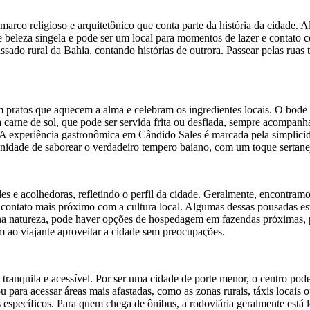
 marco religioso e arquitetônico que conta parte da história da cidade.
beleza singela e pode ser um local para momentos de lazer e contato com
ado rural da Bahia, contando histórias de outrora. Passear pelas ruas t
om pratos que aquecem a alma e celebram os ingredientes locais. O bode 
carne de sol, que pode ser servida frita ou desfiada, sempre acompanha
a. A experiência gastronômica em Cândido Sales é marcada pela simplicid
unidade de saborear o verdadeiro tempero baiano, com um toque sertane
s e acolhedoras, refletindo o perfil da cidade. Geralmente, encontra
ontato mais próximo com a cultura local. Algumas dessas pousadas estão
 na natureza, pode haver opções de hospedagem em fazendas próximas, 
m ao viajante aproveitar a cidade sem preocupações.
anquila e acessível. Por ser uma cidade de porte menor, o centro pode s
 para acessar áreas mais afastadas, como as zonas rurais, táxis locais
específicos. Para quem chega de ônibus, a rodoviária geralmente está l