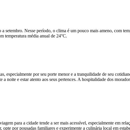
 a setembro. Nesse período, o clima é um pouco mais ameno, com tempera
 com temperatura média anual de 24°C.
tas, especialmente por seu porte menor e a tranquilidade de seu cotid
 a noite e estar atento aos seus pertences. A hospitalidade dos morado
iagem para a cidade tende a ser mais acessível, especialmente em rel
pte por pousadas familiares e experimente a culinária local em estabe