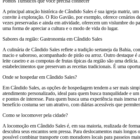
Pontos Turísticos que você precisa conhecer
A principal atração histórica de Cândido Sales é sua igreja matriz, um
convite à exploração. O Rio Gavião, por exemplo, oferece cenários de 
vezes preservadas e ainda em atividade, oferecem um vislumbre do pass
uma forma de apreciar a cultura e o modo de vida do lugar.
Sabores da região: Gastronomia em Cândido Sales
A culinária de Cândido Sales reflete a tradição sertaneja da Bahia, c
macio e saboroso, acompanhado de pirão ou arroz. Outro destaque é a 
leite caseiro e as compotas de frutas típicas da região são uma delíci
estabelecimentos que preservam as receitas tradicionais. É uma oport
Onde se hospedar em Cândido Sales?
Em Cândido Sales, as opções de hospedagem tendem a ser mais simple
atendimento personalizado, ideal para quem busca tranquilidade e um c
e pontos de interesse. Para quem busca uma experiência mais imersa
benefício costuma ser um atrativo, com diárias acessíveis que permite
Como se locomover pela cidade?
A locomoção em Cândido Sales é, em sua maioria, realizada de forma tr
descubra seus encantos sem pressa. Para deslocamentos mais longos ou
possível combinar transporte com moradores locais para passeios mais 