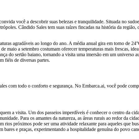
vida você a descobrir suas belezas e tranquilidade. Situada no sudoes
rópoles. Cândido Sales tem suas raízes fincadas na história da região,
turas agradáveis ao longo do ano. A média anual gira em torno de 24°
e maio a setembro costumam oferecer temperaturas mais frescas, ideais 
rança do sertão baiano, tornando a visita uma imersão em um universo au
 fiéis de diversas partes.
ales com todo o conforto e segurança. No Embarca.ai, você pode compa
uem a visita. Um dos passeios imperdíveis é conhecer o centro da cidade
munidade. Para os amantes da natureza, as áreas rurais ao redor da cid
em rios próximos pode ser uma atividade relaxante para aqueles que bu
em bares e praças, experimentando a hospitalidade genuína do povo can