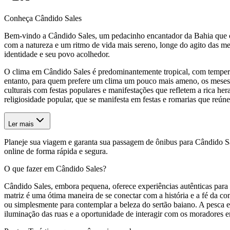
Conheça Cândido Sales
Bem-vindo a Cândido Sales, um pedacinho encantador da Bahia que con
com a natureza e um ritmo de vida mais sereno, longe do agito das met
identidade e seu povo acolhedor.
O clima em Cândido Sales é predominantemente tropical, com tempera
entanto, para quem prefere um clima um pouco mais ameno, os meses d
culturais com festas populares e manifestações que refletem a rica he
religiosidade popular, que se manifesta em festas e romarias que reúnem
Ler mais
Planeje sua viagem e garanta sua passagem de ônibus para Cândido S
online de forma rápida e segura.
O que fazer em Cândido Sales?
Cândido Sales, embora pequena, oferece experiências autênticas para q
matriz é uma ótima maneira de se conectar com a história e a fé da co
ou simplesmente para contemplar a beleza do sertão baiano. A pesca 
iluminação das ruas e a oportunidade de interagir com os moradores 