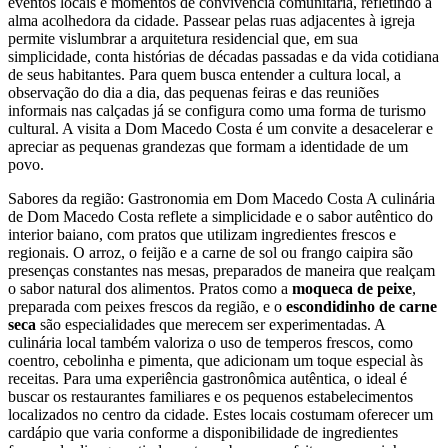
eventos locais e momentos de convivência comunitária, refletindo a
alma acolhedora da cidade. Passear pelas ruas adjacentes à igreja
permite vislumbrar a arquitetura residencial que, em sua
simplicidade, conta histórias de décadas passadas e da vida cotidiana
de seus habitantes. Para quem busca entender a cultura local, a
observação do dia a dia, das pequenas feiras e das reuniões
informais nas calçadas já se configura como uma forma de turismo
cultural. A visita a Dom Macedo Costa é um convite a desacelerar e
apreciar as pequenas grandezas que formam a identidade de um
povo.
Sabores da região: Gastronomia em Dom Macedo Costa A culinária
de Dom Macedo Costa reflete a simplicidade e o sabor autêntico do
interior baiano, com pratos que utilizam ingredientes frescos e
regionais. O arroz, o feijão e a carne de sol ou frango caipira são
presenças constantes nas mesas, preparados de maneira que realçam
o sabor natural dos alimentos. Pratos como a
moqueca de peixe
,
preparada com peixes frescos da região, e o
escondidinho de carne
seca
são especialidades que merecem ser experimentadas. A
culinária local também valoriza o uso de temperos frescos, como
coentro, cebolinha e pimenta, que adicionam um toque especial às
receitas. Para uma experiência gastronômica autêntica, o ideal é
buscar os restaurantes familiares e os pequenos estabelecimentos
localizados no centro da cidade. Estes locais costumam oferecer um
cardápio que varia conforme a disponibilidade de ingredientes