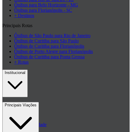
Ônibus para Belo Horizonte - MG
Ônibus para Florianópolis - SC
+ Destinos
Principais Rotas
Ônibus de São Paulo para Rio de Janeiro
Ônibus de Curitiba para São Paulo
Ônibus de Curitiba para Florianópolis
Ônibus de Porto Alegre para Florianópolis
Ônibus de Curitiba para Ponta Grossa
+ Rotas
Institucional
Contato
Principais Viações
Blog
Políticas de Privacidade