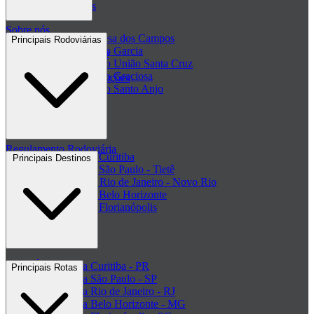
Passagens de ônibus
Sobre nós
Passagem Princesa dos Campos
Principais Rodoviárias
Passagem Viação Garcia
Central de ajuda - FAQ
Passagem Viação União Santa Cruz
Passagem Viação Graciosa
Regulamento de Promoções
Passagem Viação Santo Anjo
Clube de ofertas
+ Viações
Termos de Uso
Regulamento Rodoviária
Rodoviária de Curitiba
Principais Destinos
Rodoviária de São Paulo - Tietê
Rodoviária do Rio de Janeiro - Novo Rio
Rodoviária de Belo Horizonte
Rodoviária de Florianópolis
+ Rodoviárias
Ônibus para Curitiba - PR
Principais Rotas
Ônibus para São Paulo - SP
Ônibus para Rio de Janeiro - RJ
Ônibus para Belo Horizonte - MG