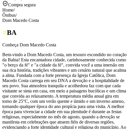
Compra segura
Home
/
Ônibus
/
Dom Macedo Costa
BA
Conheça Dom Macedo Costa
Bem-vindo a Dom Macedo Costa, um tesouro escondido no coração
da Bahia! Esta encantadora cidade, carinhosamente conhecida como
"o berço da fé" e "a cidade da fé", convida você a uma imersão em
sua rica história, tradições vibrantes e um cenário natural que acalma
a alma. Fundada com a forte presença da Igreja Católica, Dom
Macedo Costa carrega em seu DNA a devoção e a hospitalidade de
seu povo. Sua atmosfera tranquila e acolhedora faz com que cada
visitante se sinta em casa, em meio a paisagens bucólicas e um clima
que convida ao relaxamento. A temperatura média anual gira em
torno de 25°C, com um verão quente e úmido e um inverno ameno,
tornando qualquer época do ano propícia para uma visita. A melhor
época para vivenciar a cidade em sua plenitude é durante as festas
religiosas, especialmente no mês de agosto, quando a devoção se
manifesta em celebrações que atraem fiéis de diversas regiões,
evidenciando a forte identidade cultural e religiosa do município. Ao