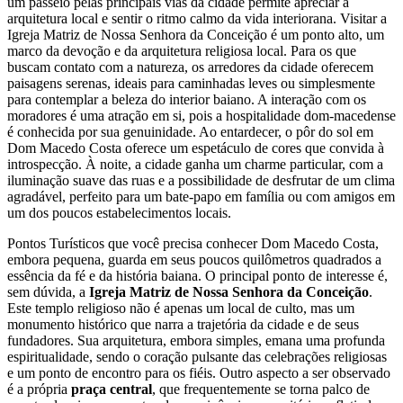
um passeio pelas principais vias da cidade permite apreciar a
arquitetura local e sentir o ritmo calmo da vida interiorana. Visitar a
Igreja Matriz de Nossa Senhora da Conceição é um ponto alto, um
marco da devoção e da arquitetura religiosa local. Para os que
buscam contato com a natureza, os arredores da cidade oferecem
paisagens serenas, ideais para caminhadas leves ou simplesmente
para contemplar a beleza do interior baiano. A interação com os
moradores é uma atração em si, pois a hospitalidade dom-macedense
é conhecida por sua genuinidade. Ao entardecer, o pôr do sol em
Dom Macedo Costa oferece um espetáculo de cores que convida à
introspecção. À noite, a cidade ganha um charme particular, com a
iluminação suave das ruas e a possibilidade de desfrutar de um clima
agradável, perfeito para um bate-papo em família ou com amigos em
um dos poucos estabelecimentos locais.
Pontos Turísticos que você precisa conhecer Dom Macedo Costa,
embora pequena, guarda em seus poucos quilômetros quadrados a
essência da fé e da história baiana. O principal ponto de interesse é,
sem dúvida, a
Igreja Matriz de Nossa Senhora da Conceição
.
Este templo religioso não é apenas um local de culto, mas um
monumento histórico que narra a trajetória da cidade e de seus
fundadores. Sua arquitetura, embora simples, emana uma profunda
espiritualidade, sendo o coração pulsante das celebrações religiosas
e um ponto de encontro para os fiéis. Outro aspecto a ser observado
é a própria
praça central
, que frequentemente se torna palco de