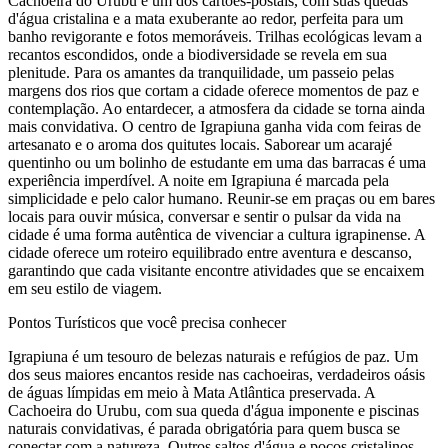
Cachoeira do Urubu é um dos cartões-postais, com suas quedas
d'água cristalina e a mata exuberante ao redor, perfeita para um
banho revigorante e fotos memoráveis. Trilhas ecológicas levam a
recantos escondidos, onde a biodiversidade se revela em sua
plenitude. Para os amantes da tranquilidade, um passeio pelas
margens dos rios que cortam a cidade oferece momentos de paz e
contemplação. Ao entardecer, a atmosfera da cidade se torna ainda
mais convidativa. O centro de Igrapiuna ganha vida com feiras de
artesanato e o aroma dos quitutes locais. Saborear um acarajé
quentinho ou um bolinho de estudante em uma das barracas é uma
experiência imperdível. A noite em Igrapiuna é marcada pela
simplicidade e pelo calor humano. Reunir-se em praças ou em bares
locais para ouvir música, conversar e sentir o pulsar da vida na
cidade é uma forma autêntica de vivenciar a cultura igrapinense. A
cidade oferece um roteiro equilibrado entre aventura e descanso,
garantindo que cada visitante encontre atividades que se encaixem
em seu estilo de viagem.
Pontos Turísticos que você precisa conhecer
Igrapiuna é um tesouro de belezas naturais e refúgios de paz. Um
dos seus maiores encantos reside nas cachoeiras, verdadeiros oásis
de águas límpidas em meio à Mata Atlântica preservada. A
Cachoeira do Urubu, com sua queda d'água imponente e piscinas
naturais convidativas, é parada obrigatória para quem busca se
conectar com a natureza. Outros saltos d'água e poços cristalinos