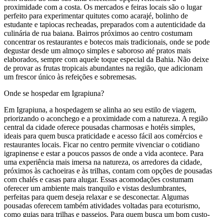
proximidade com a costa. Os mercados e feiras locais são o lugar
perfeito para experimentar quitutes como acarajé, bolinho de
estudante e tapiocas recheadas, preparados com a autenticidade da
culinária de rua baiana. Bairros próximos ao centro costumam
concentrar os restaurantes e botecos mais tradicionais, onde se pode
degustar desde um almoço simples e saboroso até pratos mais
elaborados, sempre com aquele toque especial da Bahia. Não deixe
de provar as frutas tropicais abundantes na região, que adicionam
um frescor único às refeições e sobremesas.
Onde se hospedar em Igrapiuna?
Em Igrapiuna, a hospedagem se alinha ao seu estilo de viagem,
priorizando o aconchego e a proximidade com a natureza. A região
central da cidade oferece pousadas charmosas e hotéis simples,
ideais para quem busca praticidade e acesso fácil aos comércios e
restaurantes locais. Ficar no centro permite vivenciar o cotidiano
igrapinense e estar a poucos passos de onde a vida acontece. Para
uma experiência mais imersa na natureza, os arredores da cidade,
próximos às cachoeiras e às trilhas, contam com opções de pousadas
com chalés e casas para alugar. Essas acomodações costumam
oferecer um ambiente mais tranquilo e vistas deslumbrantes,
perfeitas para quem deseja relaxar e se desconectar. Algumas
pousadas oferecem também atividades voltadas para ecoturismo,
como guias para trilhas e passeios. Para quem busca um bom custo-