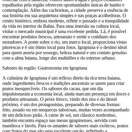
espalhados pela região oferecem oportunidades únicas de banho e
contemplação. Além das cachoeiras, a cidade preserva a essência de
sua história em sua arquitetura simples e nas praças acolhedoras. O
centro histórico, embora modesto, reflete o passado e a tranquilidade
da vida no interior da Bahia. Para uma imersão na cultura local,
visitar o mercado municipal é uma excelente pedida. Lá, é possível
encontrar produtos frescos, artesanato e sentir o cotidiano dos
moradores. A ponte sobre o rio, um marco local, proporciona vistas
pitorescas e é um ótimo local para fotos. Igrapiuna é o destino ideal
para quem anseia por sossego, beleza natural e um contato genuíno
com a alma baiana, longe das multidões e do estresse urbano.
Sabores da região: Gastronomia em Igrapiuna
A culinária de Igrapiuna é um reflexo direto da rica terra baiana,
onde ingredientes frescos e tradições ancestrais se unem para criar
pratos inesquecíveis. Os sabores do cacau, que um dia
impulsionaram a economia local, ainda marcam presença em doces e
produtos artesanais. O peixe fresco, vindo dos rios e do litoral
próximo, é um dos protagonistas, preparado de diversas formas:
frito, assado ou em moquecas saborosas, muitas vezes acompanhado
de um delicioso pirão. A carne de sol, um clássico nordestino,
também encontra espaço nas mesas igrapinenses, servida com
mandioca e farofa. Para os amantes de sabores mais exóticos, pratos
com frutos do mar são uma excelente opção, refletindo a