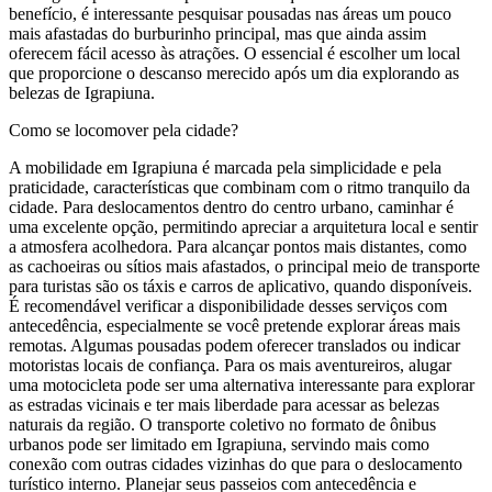
benefício, é interessante pesquisar pousadas nas áreas um pouco
mais afastadas do burburinho principal, mas que ainda assim
oferecem fácil acesso às atrações. O essencial é escolher um local
que proporcione o descanso merecido após um dia explorando as
belezas de Igrapiuna.
Como se locomover pela cidade?
A mobilidade em Igrapiuna é marcada pela simplicidade e pela
praticidade, características que combinam com o ritmo tranquilo da
cidade. Para deslocamentos dentro do centro urbano, caminhar é
uma excelente opção, permitindo apreciar a arquitetura local e sentir
a atmosfera acolhedora. Para alcançar pontos mais distantes, como
as cachoeiras ou sítios mais afastados, o principal meio de transporte
para turistas são os táxis e carros de aplicativo, quando disponíveis.
É recomendável verificar a disponibilidade desses serviços com
antecedência, especialmente se você pretende explorar áreas mais
remotas. Algumas pousadas podem oferecer translados ou indicar
motoristas locais de confiança. Para os mais aventureiros, alugar
uma motocicleta pode ser uma alternativa interessante para explorar
as estradas vicinais e ter mais liberdade para acessar as belezas
naturais da região. O transporte coletivo no formato de ônibus
urbanos pode ser limitado em Igrapiuna, servindo mais como
conexão com outras cidades vizinhas do que para o deslocamento
turístico interno. Planejar seus passeios com antecedência e