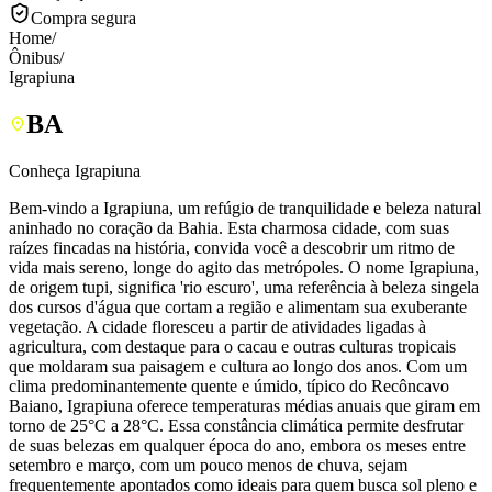
Compra segura
Home
/
Ônibus
/
Igrapiuna
BA
Conheça Igrapiuna
Bem-vindo a Igrapiuna, um refúgio de tranquilidade e beleza natural
aninhado no coração da Bahia. Esta charmosa cidade, com suas
raízes fincadas na história, convida você a descobrir um ritmo de
vida mais sereno, longe do agito das metrópoles. O nome Igrapiuna,
de origem tupi, significa 'rio escuro', uma referência à beleza singela
dos cursos d'água que cortam a região e alimentam sua exuberante
vegetação. A cidade floresceu a partir de atividades ligadas à
agricultura, com destaque para o cacau e outras culturas tropicais
que moldaram sua paisagem e cultura ao longo dos anos. Com um
clima predominantemente quente e úmido, típico do Recôncavo
Baiano, Igrapiuna oferece temperaturas médias anuais que giram em
torno de 25°C a 28°C. Essa constância climática permite desfrutar
de suas belezas em qualquer época do ano, embora os meses entre
setembro e março, com um pouco menos de chuva, sejam
frequentemente apontados como ideais para quem busca sol pleno e