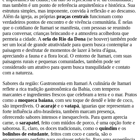
mas também é um ponto de referência arquitetônica e histórica. Sua
estrutura simples, mas imponente, convida à reflexão e ao descanso.
Além da igreja, as próprias
praças centrais
funcionam como
verdadeiros pontos de encontro e de vivência comunitária. É nelas
que o cotidiano de Itamari se manifesta, com pessoas se reunindo
para conversar, crianças brincando e a atmosfera acolhedora que
permeia a cidade. A
orla do Rio da Dona
(se houver) também pode
ser um local de grande atratividade para quem busca contemplar a
paisagem e desfrutar de momentos de lazer à beira d'água,
apreciando a fauna e a flora local. O entorno de Itamari, com suas
paisagens rurais e pequenas comunidades, também pode ser
considerado um atrativo para quem busca tranquilidade e contato
com a natureza.
Sabores da região: Gastronomia em Itamari A culinária de Itamari
reflete a rica tradição gastronômica da Bahia, com temperos
marcantes e ingredientes frescos que celebram a terra e o mar. Pratos
como a
moqueca baiana
, com seu toque de dendê e leite de coco,
são imperdíveis. O
acarajé
e o
vatapá
, iguarias que representam a
forte influência afro-brasileira, também marcam presença,
oferecendo sabores intensos e inesquecíveis. Para quem aprecia
carne, o
sarapatel
, feito com miúdos de porco, é uma opção forte e
saborosa. E, claro, os doces tradicionais, como o
quindim
e os
bolinhos de estudante
, feitos com coco e canela, são o
encerramento perfeito para qualquer refeição. Para uma experiência