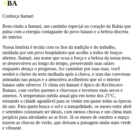
BA
Conheça Itamari
Bem-vindo a Itamari, um cantinho especial no coração da Bahia que
pulsa com a energia contagiante do povo baiano e a beleza discreta
do interior.
Nossa história é tecida com os fios da tradição e do trabalho,
moldada por um povo hospitaleiro que acolhe a todos de braços
abertos. Itamari, um nome que ecoa a força e a beleza da nossa terra,
se desenvolveu ao longo do tempo, preservando suas raízes
enquanto abraça o progresso. Ao caminhar por suas ruas, você
sentirá o cheiro da terra molhada após a chuva, o som das conversas
animadas nas praças e a atmosfera acolhedora que só o interior
baiano sabe oferecer. O clima em Itamari é típico do Recôncavo
Baiano, com verões quentes e chuvosos e invernos mais secos e
amenos. A temperatura média anual gira em torno dos 25°C,
tornando a cidade agradável para se visitar em quase todas as épocas
do ano. Para quem busca o sol e a tranquilidade, os meses entre abril
e setembro costumam ser ideais, com menos chuvas e um clima mais
propício para atividades ao ar livre. Já os meses de outubro a março
trazem as chuvas de verão, que deixam a paisagem ainda mais verde
e vibrante.