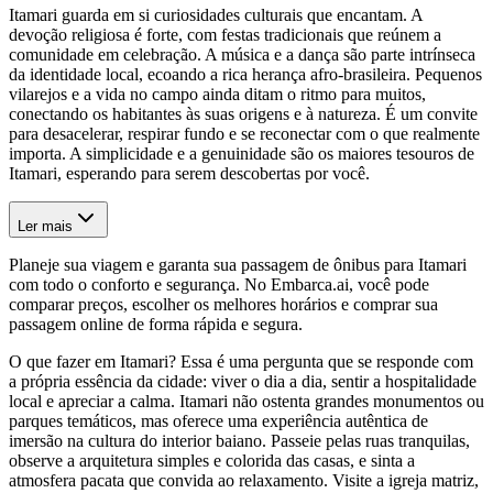
Itamari guarda em si curiosidades culturais que encantam. A
devoção religiosa é forte, com festas tradicionais que reúnem a
comunidade em celebração. A música e a dança são parte intrínseca
da identidade local, ecoando a rica herança afro-brasileira. Pequenos
vilarejos e a vida no campo ainda ditam o ritmo para muitos,
conectando os habitantes às suas origens e à natureza. É um convite
para desacelerar, respirar fundo e se reconectar com o que realmente
importa. A simplicidade e a genuinidade são os maiores tesouros de
Itamari, esperando para serem descobertas por você.
Ler mais
Planeje sua viagem e garanta sua passagem de ônibus para Itamari
com todo o conforto e segurança. No Embarca.ai, você pode
comparar preços, escolher os melhores horários e comprar sua
passagem online de forma rápida e segura.
O que fazer em Itamari? Essa é uma pergunta que se responde com
a própria essência da cidade: viver o dia a dia, sentir a hospitalidade
local e apreciar a calma. Itamari não ostenta grandes monumentos ou
parques temáticos, mas oferece uma experiência autêntica de
imersão na cultura do interior baiano. Passeie pelas ruas tranquilas,
observe a arquitetura simples e colorida das casas, e sinta a
atmosfera pacata que convida ao relaxamento. Visite a igreja matriz,