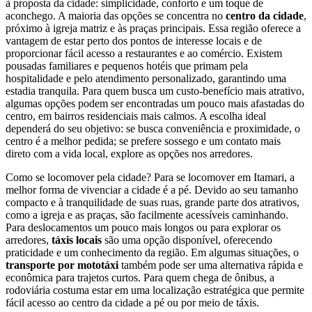
à proposta da cidade: simplicidade, conforto e um toque de
aconchego. A maioria das opções se concentra no
centro da cidade
,
próximo à igreja matriz e às praças principais. Essa região oferece a
vantagem de estar perto dos pontos de interesse locais e de
proporcionar fácil acesso a restaurantes e ao comércio. Existem
pousadas familiares e pequenos hotéis que primam pela
hospitalidade e pelo atendimento personalizado, garantindo uma
estadia tranquila. Para quem busca um custo-benefício mais atrativo,
algumas opções podem ser encontradas um pouco mais afastadas do
centro, em bairros residenciais mais calmos. A escolha ideal
dependerá do seu objetivo: se busca conveniência e proximidade, o
centro é a melhor pedida; se prefere sossego e um contato mais
direto com a vida local, explore as opções nos arredores.
Como se locomover pela cidade? Para se locomover em Itamari, a
melhor forma de vivenciar a cidade é a pé. Devido ao seu tamanho
compacto e à tranquilidade de suas ruas, grande parte dos atrativos,
como a igreja e as praças, são facilmente acessíveis caminhando.
Para deslocamentos um pouco mais longos ou para explorar os
arredores,
táxis locais
são uma opção disponível, oferecendo
praticidade e um conhecimento da região. Em algumas situações, o
transporte por mototáxi
também pode ser uma alternativa rápida e
econômica para trajetos curtos. Para quem chega de ônibus, a
rodoviária costuma estar em uma localização estratégica que permite
fácil acesso ao centro da cidade a pé ou por meio de táxis.