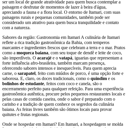
ser um local de grande atratividade para quem busca contemplar a
paisagem e desfrutar de momentos de lazer à beira d'água,
apreciando a fauna e a flora local. O entorno de Itamari, com suas
paisagens rurais e pequenas comunidades, também pode ser
considerado um atrativo para quem busca tranquilidade e contato
com a natureza.
Sabores da região: Gastronomia em Itamari A culinária de Itamari
reflete a rica tradição gastronômica da Bahia, com temperos
marcantes e ingredientes frescos que celebram a terra e o mar. Pratos
como a
moqueca baiana
, com seu toque de dendê e leite de coco,
são imperdíveis. O
acarajé
e o
vatapá
, iguarias que representam a
forte influência afro-brasileira, também marcam presença,
oferecendo sabores intensos e inesquecíveis. Para quem aprecia
carne, o
sarapatel
, feito com miúdos de porco, é uma opção forte e
saborosa. E, claro, os doces tradicionais, como o
quindim
e os
bolinhos de estudante
, feitos com coco e canela, são o
encerramento perfeito para qualquer refeição. Para uma experiência
gastronômica autêntica, procure pelos pequenos restaurantes locais e
pelas casas de comida caseira, onde o sabor é preparado com o
carinho e a tradição de quem conhece os segredos da culinária
baiana. As feiras livres também são ótimos locais para provar
quitutes e frutas regionais.
Onde se hospedar em Itamari? Em Itamari, a hospedagem se molda