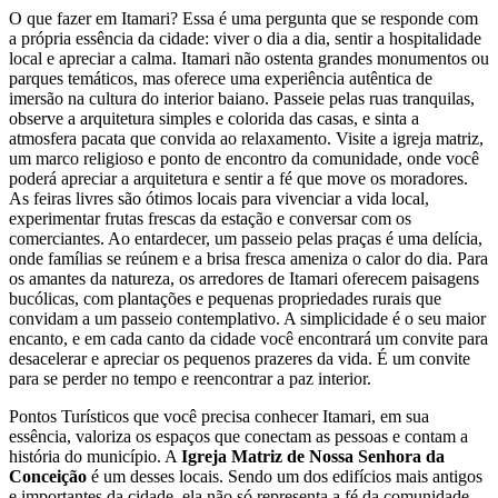
O que fazer em Itamari? Essa é uma pergunta que se responde com
a própria essência da cidade: viver o dia a dia, sentir a hospitalidade
local e apreciar a calma. Itamari não ostenta grandes monumentos ou
parques temáticos, mas oferece uma experiência autêntica de
imersão na cultura do interior baiano. Passeie pelas ruas tranquilas,
observe a arquitetura simples e colorida das casas, e sinta a
atmosfera pacata que convida ao relaxamento. Visite a igreja matriz,
um marco religioso e ponto de encontro da comunidade, onde você
poderá apreciar a arquitetura e sentir a fé que move os moradores.
As feiras livres são ótimos locais para vivenciar a vida local,
experimentar frutas frescas da estação e conversar com os
comerciantes. Ao entardecer, um passeio pelas praças é uma delícia,
onde famílias se reúnem e a brisa fresca ameniza o calor do dia. Para
os amantes da natureza, os arredores de Itamari oferecem paisagens
bucólicas, com plantações e pequenas propriedades rurais que
convidam a um passeio contemplativo. A simplicidade é o seu maior
encanto, e em cada canto da cidade você encontrará um convite para
desacelerar e apreciar os pequenos prazeres da vida. É um convite
para se perder no tempo e reencontrar a paz interior.
Pontos Turísticos que você precisa conhecer Itamari, em sua
essência, valoriza os espaços que conectam as pessoas e contam a
história do município. A
Igreja Matriz de Nossa Senhora da
Conceição
é um desses locais. Sendo um dos edifícios mais antigos
e importantes da cidade, ela não só representa a fé da comunidade,