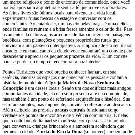
um marco religioso e ponto de encontro da comunidade, onde você
poderá apreciar a arquitetura e sentir a fé que move os moradores.
As feiras livres são ótimos locais para vivenciar a vida local,
experimentar frutas frescas da estação e conversar com os
comerciantes. Ao entardecer, um passeio pelas praças é uma delícia,
onde famílias se reúnem e a brisa fresca ameniza o calor do dia. Para
os amantes da natureza, os arredores de Itamari oferecem paisagens
bucólicas, com plantações e pequenas propriedades rurais que
convidam a um passeio contemplativo. A simplicidade é o seu maior
encanto, e em cada canto da cidade você encontrará um convite para
desacelerar e apreciar os pequenos prazeres da vida. É um convite
para se perder no tempo e reencontrar a paz interior.
Pontos Turísticos que você precisa conhecer Itamari, em sua
essência, valoriza os espaços que conectam as pessoas e contam a
história do município. A
Igreja Matriz de Nossa Senhora da
Conceição
é um desses locais. Sendo um dos edifícios mais antigos
e importantes da cidade, ela não só representa a fé da comunidade,
mas também é um ponto de referência arquitetônica e histórica. Sua
estrutura simples, mas imponente, convida à reflexão e ao descanso.
Além da igreja, as próprias
praças centrais
funcionam como
verdadeiros pontos de encontro e de vivência comunitária. É nelas
que o cotidiano de Itamari se manifesta, com pessoas se reunindo
para conversar, crianças brincando e a atmosfera acolhedora que
permeia a cidade. A
orla do Rio da Dona
(se houver) também pode