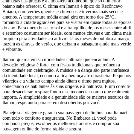
animadas nas praças e a atmosfera acolhedora que só o interior
baiano sabe oferecer. O clima em Itamari é típico do Recôncavo
Baiano, com verões quentes e chuvosos e invernos mais secos e
amenos. A temperatura média anual gira em torno dos 25°C,
tornando a cidade agradável para se visitar em quase todas as épocas
do ano. Para quem busca o sol e a tranquilidade, os meses entre abril
e setembro costumam ser ideais, com menos chuvas e um clima mais
propício para atividades ao ar livre. Já os meses de outubro a março
trazem as chuvas de verão, que deixam a paisagem ainda mais verde
e vibrante.
Itamari guarda em si curiosidades culturais que encantam. A
devoção religiosa é forte, com festas tradicionais que reúnem a
comunidade em celebração. A música e a dança são parte intrínseca
da identidade local, ecoando a rica herança afro-brasileira. Pequenos
vilarejos e a vida no campo ainda ditam o ritmo para muitos,
conectando os habitantes às suas origens e à natureza. É um convite
para desacelerar, respirar fundo e se reconectar com o que realmente
importa. A simplicidade e a genuinidade são os maiores tesouros de
Itamari, esperando para serem descobertas por você.
Planeje sua viagem e garanta sua passagem de ônibus para Itamari
com todo o conforto e segurança. No Embarca.ai, você pode
comparar preços, escolher os melhores horários e comprar sua
passagem online de forma rápida e segura.