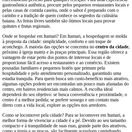
gastronômica autêntica, procure pelos pequenos restaurantes locais e
pelas casas de comida caseira, onde o sabor é preparado com o
carinho e a tradição de quem conhece os segredos da culinária
baiana. As feiras livres também são ótimos locais para provar
quitutes e frutas regionais.
Onde se hospedar em Itamari? Em Itamari, a hospedagem se molda
à proposta da cidade: simplicidade, conforto e um toque de
aconchego. A maioria das opções se concentra no
centro da cidade
,
próximo à igreja matriz e às praças principais. Essa região oferece a
vantagem de estar perto dos pontos de interesse locais e de
proporcionar fácil acesso a restaurantes e ao comércio. Existem
pousadas familiares e pequenos hotéis que primam pela
hospitalidade e pelo atendimento personalizado, garantindo uma
estadia tranquila. Para quem busca um custo-benefício mais atrativo,
algumas opções podem ser encontradas um pouco mais afastadas do
centro, em bairros residenciais mais calmos. A escolha ideal
dependerá do seu objetivo: se busca conveniência e proximidade, o
centro é a melhor pedida; se prefere sossego e um contato mais
direto com a vida local, explore as opções nos arredores.
Como se locomover pela cidade? Para se locomover em Itamari, a
melhor forma de vivenciar a cidade é a pé. Devido ao seu tamanho
compacto e à tranquilidade de suas ruas, grande parte dos atrativos,
como a igreja e as praças, são facilmente acessíveis caminhando.