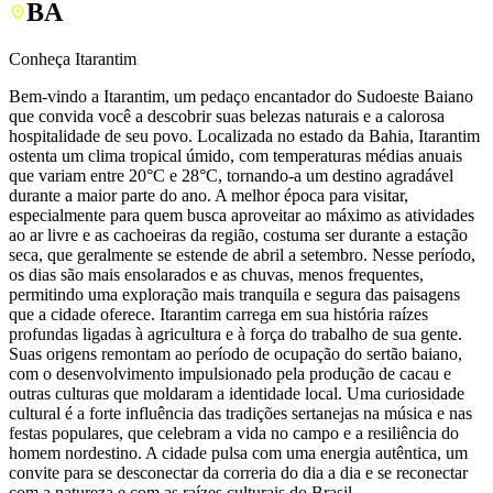
BA
Conheça Itarantim
Bem-vindo a Itarantim, um pedaço encantador do Sudoeste Baiano
que convida você a descobrir suas belezas naturais e a calorosa
hospitalidade de seu povo. Localizada no estado da Bahia, Itarantim
ostenta um clima tropical úmido, com temperaturas médias anuais
que variam entre 20°C e 28°C, tornando-a um destino agradável
durante a maior parte do ano. A melhor época para visitar,
especialmente para quem busca aproveitar ao máximo as atividades
ao ar livre e as cachoeiras da região, costuma ser durante a estação
seca, que geralmente se estende de abril a setembro. Nesse período,
os dias são mais ensolarados e as chuvas, menos frequentes,
permitindo uma exploração mais tranquila e segura das paisagens
que a cidade oferece. Itarantim carrega em sua história raízes
profundas ligadas à agricultura e à força do trabalho de sua gente.
Suas origens remontam ao período de ocupação do sertão baiano,
com o desenvolvimento impulsionado pela produção de cacau e
outras culturas que moldaram a identidade local. Uma curiosidade
cultural é a forte influência das tradições sertanejas na música e nas
festas populares, que celebram a vida no campo e a resiliência do
homem nordestino. A cidade pulsa com uma energia autêntica, um
convite para se desconectar da correria do dia a dia e se reconectar
com a natureza e com as raízes culturais do Brasil.