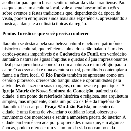
acolhedor para quem busca sentir o pulsar da vida itarantiense. Para
os que apreciam a cultura local, vale a pena buscar informações
sobre eventos e festas tradicionais que, dependendo da época da
visita, podem enriquecer ainda mais sua experiência, apresentando a
música, a dança e a culinária típicas da região.
Pontos Turísticos que você precisa conhecer
Itarantim se destaca pela sua beleza natural e pelo seu patrimônio
histórico e cultural, que refletem a alma do sertão baiano. Um dos
cartões-postais imperdíveis é a
Cachoeira do Funil
, um verdadeiro
santuário natural de águas límpidas e quedas d'água impressionantes,
ideal para quem busca conexão com a natureza e um refúgio para o
calor. O acesso a ela é uma aventura em si, permitindo contemplar a
fauna e a flora local. O
Rio Pardo
também se apresenta como um
cenário pitoresco, oferecendo tranquilidade e oportunidades para
atividades de lazer em suas margens, como pesca e piqueniques. A
Igreja Matriz de Nossa Senhora da Conceição
, padroeira da
cidade, é um ponto de referência histórica e religiosa, sua arquitetura
simples, mas imponente, conta um pouco da fé e da trajetória de
Itarantim. Passear pela
Praça São João Batista
, no centro da
cidade, é uma forma de vivenciar o cotidiano local, observar o
movimento dos moradores e sentir a atmosfera pacata do interior. A
cidade também é cercada por propriedades rurais que, em algumas
épocas, podem oferecer um vislumbre da vida no campo e da