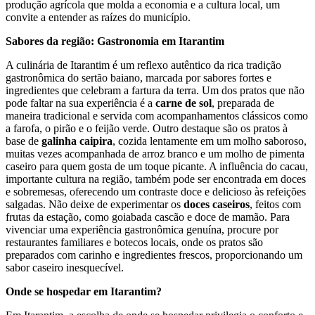
produção agrícola que molda a economia e a cultura local, um
convite a entender as raízes do município.
Sabores da região: Gastronomia em Itarantim
A culinária de Itarantim é um reflexo autêntico da rica tradição
gastronômica do sertão baiano, marcada por sabores fortes e
ingredientes que celebram a fartura da terra. Um dos pratos que não
pode faltar na sua experiência é a
carne de sol
, preparada de
maneira tradicional e servida com acompanhamentos clássicos como
a farofa, o pirão e o feijão verde. Outro destaque são os pratos à
base de
galinha caipira
, cozida lentamente em um molho saboroso,
muitas vezes acompanhada de arroz branco e um molho de pimenta
caseiro para quem gosta de um toque picante. A influência do cacau,
importante cultura na região, também pode ser encontrada em doces
e sobremesas, oferecendo um contraste doce e delicioso às refeições
salgadas. Não deixe de experimentar os
doces caseiros
, feitos com
frutas da estação, como goiabada cascão e doce de mamão. Para
vivenciar uma experiência gastronômica genuína, procure por
restaurantes familiares e botecos locais, onde os pratos são
preparados com carinho e ingredientes frescos, proporcionando um
sabor caseiro inesquecível.
Onde se hospedar em Itarantim?