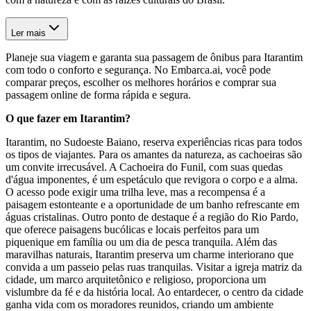
Ler mais
Planeje sua viagem e garanta sua passagem de ônibus para Itarantim
com todo o conforto e segurança. No Embarca.ai, você pode
comparar preços, escolher os melhores horários e comprar sua
passagem online de forma rápida e segura.
O que fazer em Itarantim?
Itarantim, no Sudoeste Baiano, reserva experiências ricas para todos
os tipos de viajantes. Para os amantes da natureza, as cachoeiras são
um convite irrecusável. A Cachoeira do Funil, com suas quedas
d'água imponentes, é um espetáculo que revigora o corpo e a alma.
O acesso pode exigir uma trilha leve, mas a recompensa é a
paisagem estonteante e a oportunidade de um banho refrescante em
águas cristalinas. Outro ponto de destaque é a região do Rio Pardo,
que oferece paisagens bucólicas e locais perfeitos para um
piquenique em família ou um dia de pesca tranquila. Além das
maravilhas naturais, Itarantim preserva um charme interiorano que
convida a um passeio pelas ruas tranquilas. Visitar a igreja matriz da
cidade, um marco arquitetônico e religioso, proporciona um
vislumbre da fé e da história local. Ao entardecer, o centro da cidade
ganha vida com os moradores reunidos, criando um ambiente