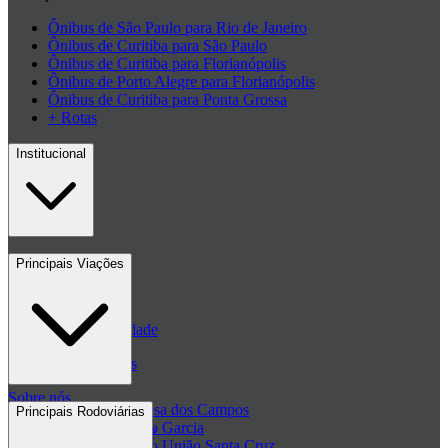
Ônibus de São Paulo para Rio de Janeiro
Ônibus de Curitiba para São Paulo
Ônibus de Curitiba para Florianópolis
Ônibus de Porto Alegre para Florianópolis
Ônibus de Curitiba para Ponta Grossa
+ Rotas
Institucional
Contato
Principais Viações
Blog
Políticas de Privacidade
Passagens de ônibus
Sobre nós
Passagem Princesa dos Campos
Principais Rodoviárias
Passagem Viação Garcia
Central de ajuda - FAQ
Passagem Viação União Santa Cruz