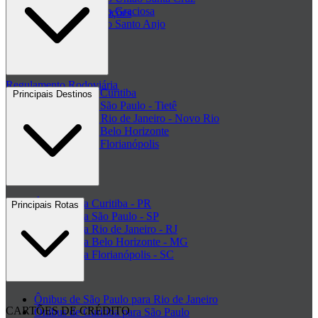
Passagem Viação Graciosa
Regulamento de Promoções
Passagem Viação Santo Anjo
Clube de ofertas
+ Viações
Termos de Uso
Regulamento Rodoviária
Rodoviária de Curitiba
Principais Destinos
Rodoviária de São Paulo - Tietê
Rodoviária do Rio de Janeiro - Novo Rio
Rodoviária de Belo Horizonte
Rodoviária de Florianópolis
+ Rodoviárias
Ônibus para Curitiba - PR
Principais Rotas
Ônibus para São Paulo - SP
Ônibus para Rio de Janeiro - RJ
Ônibus para Belo Horizonte - MG
Ônibus para Florianópolis - SC
+ Destinos
Ônibus de São Paulo para Rio de Janeiro
CARTÕES DE CRÉDITO
Ônibus de Curitiba para São Paulo