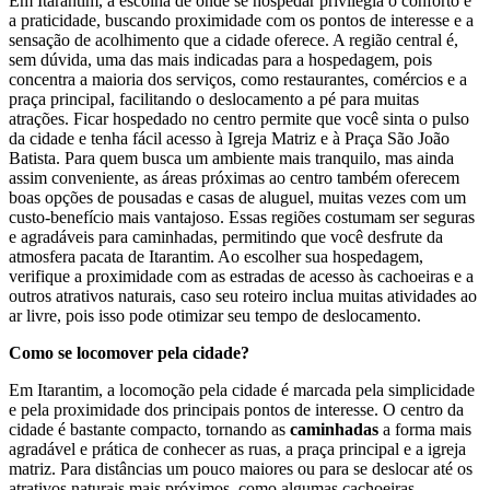
Em Itarantim, a escolha de onde se hospedar privilegia o conforto e
a praticidade, buscando proximidade com os pontos de interesse e a
sensação de acolhimento que a cidade oferece. A região central é,
sem dúvida, uma das mais indicadas para a hospedagem, pois
concentra a maioria dos serviços, como restaurantes, comércios e a
praça principal, facilitando o deslocamento a pé para muitas
atrações. Ficar hospedado no centro permite que você sinta o pulso
da cidade e tenha fácil acesso à Igreja Matriz e à Praça São João
Batista. Para quem busca um ambiente mais tranquilo, mas ainda
assim conveniente, as áreas próximas ao centro também oferecem
boas opções de pousadas e casas de aluguel, muitas vezes com um
custo-benefício mais vantajoso. Essas regiões costumam ser seguras
e agradáveis para caminhadas, permitindo que você desfrute da
atmosfera pacata de Itarantim. Ao escolher sua hospedagem,
verifique a proximidade com as estradas de acesso às cachoeiras e a
outros atrativos naturais, caso seu roteiro inclua muitas atividades ao
ar livre, pois isso pode otimizar seu tempo de deslocamento.
Como se locomover pela cidade?
Em Itarantim, a locomoção pela cidade é marcada pela simplicidade
e pela proximidade dos principais pontos de interesse. O centro da
cidade é bastante compacto, tornando as
caminhadas
a forma mais
agradável e prática de conhecer as ruas, a praça principal e a igreja
matriz. Para distâncias um pouco maiores ou para se deslocar até os
atrativos naturais mais próximos, como algumas cachoeiras