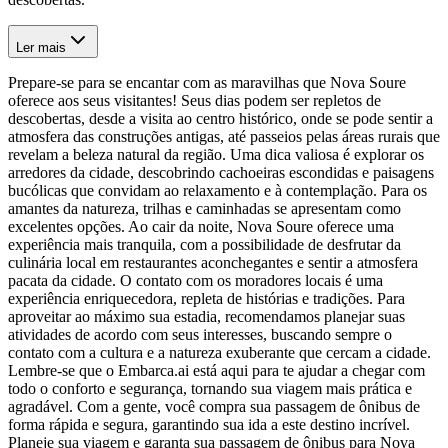
Ler mais
Prepare-se para se encantar com as maravilhas que Nova Soure
oferece aos seus visitantes! Seus dias podem ser repletos de
descobertas, desde a visita ao centro histórico, onde se pode sentir a
atmosfera das construções antigas, até passeios pelas áreas rurais que
revelam a beleza natural da região. Uma dica valiosa é explorar os
arredores da cidade, descobrindo cachoeiras escondidas e paisagens
bucólicas que convidam ao relaxamento e à contemplação. Para os
amantes da natureza, trilhas e caminhadas se apresentam como
excelentes opções. Ao cair da noite, Nova Soure oferece uma
experiência mais tranquila, com a possibilidade de desfrutar da
culinária local em restaurantes aconchegantes e sentir a atmosfera
pacata da cidade. O contato com os moradores locais é uma
experiência enriquecedora, repleta de histórias e tradições. Para
aproveitar ao máximo sua estadia, recomendamos planejar suas
atividades de acordo com seus interesses, buscando sempre o
contato com a cultura e a natureza exuberante que cercam a cidade.
Lembre-se que o Embarca.ai está aqui para te ajudar a chegar com
todo o conforto e segurança, tornando sua viagem mais prática e
agradável. Com a gente, você compra sua passagem de ônibus de
forma rápida e segura, garantindo sua ida a este destino incrível.
Planeje sua viagem e garanta sua passagem de ônibus para Nova