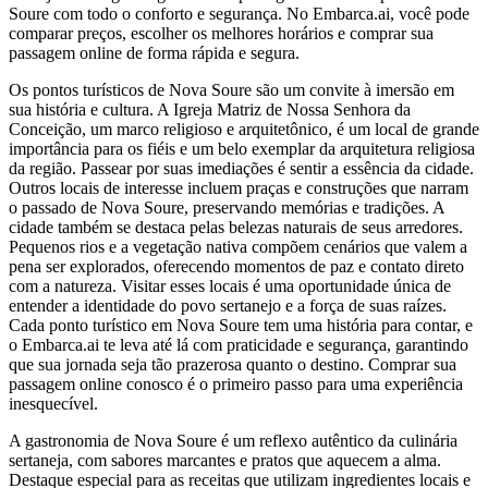
Soure com todo o conforto e segurança. No Embarca.ai, você pode
comparar preços, escolher os melhores horários e comprar sua
passagem online de forma rápida e segura.
Os pontos turísticos de Nova Soure são um convite à imersão em
sua história e cultura. A Igreja Matriz de Nossa Senhora da
Conceição, um marco religioso e arquitetônico, é um local de grande
importância para os fiéis e um belo exemplar da arquitetura religiosa
da região. Passear por suas imediações é sentir a essência da cidade.
Outros locais de interesse incluem praças e construções que narram
o passado de Nova Soure, preservando memórias e tradições. A
cidade também se destaca pelas belezas naturais de seus arredores.
Pequenos rios e a vegetação nativa compõem cenários que valem a
pena ser explorados, oferecendo momentos de paz e contato direto
com a natureza. Visitar esses locais é uma oportunidade única de
entender a identidade do povo sertanejo e a força de suas raízes.
Cada ponto turístico em Nova Soure tem uma história para contar, e
o Embarca.ai te leva até lá com praticidade e segurança, garantindo
que sua jornada seja tão prazerosa quanto o destino. Comprar sua
passagem online conosco é o primeiro passo para uma experiência
inesquecível.
A gastronomia de Nova Soure é um reflexo autêntico da culinária
sertaneja, com sabores marcantes e pratos que aquecem a alma.
Destaque especial para as receitas que utilizam ingredientes locais e