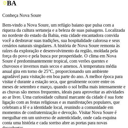
BA
Conheça Nova Soure
Bem-vindo a Nova Soure, um refúgio baiano que pulsa com a
riqueza da cultura sertaneja e a beleza de suas paisagens. Localizada
no nordeste do estado da Bahia, esta cidade encantadora convida
você a desbravar suas tradições, sua hospitalidade calorosa e seus
cenários naturais singulares. A história de Nova Soure remonta às
raízes da exploração e desenvolvimento da região, moldada pela
força do povo e pela busca por prosperidade. O clima em Nova
Soure é predominantemente tropical, com verões quentes e
chuvosos e invernos mais secos e amenos. A temperatura média
anual gira em torno de 25°C, proporcionando um ambiente
agradável para visitação em boa parte do ano. A melhor época para
visitar é durante a estação seca, que geralmente ocorre entre os
meses de setembro e março, quando o sol brilha mais intensamente e
as chuvas são menos frequentes, ideais para aproveitar as atividades
ao ar livre. Uma curiosidade cultural marcante da cidade é sua forte
ligação com as festas religiosas e as manifestações populares, que
celebram a fé e a identidade local, reunindo a comunidade em
momentos de confraternização e devoção. Visitar Nova Soure é
mergulhar em um universo de autenticidade, onde cada esquina
conta uma história e cada sorriso abre as portas para novas
descobertas.