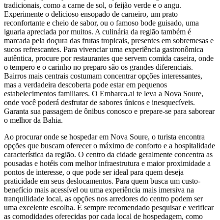
tradicionais, como a carne de sol, o feijão verde e o angu.
Experimente o delicioso ensopado de carneiro, um prato
reconfortante e cheio de sabor, ou o famoso bode guisado, uma
iguaria apreciada por muitos. A culinária da região também é
marcada pela doçura das frutas tropicais, presentes em sobremesas e
sucos refrescantes. Para vivenciar uma experiência gastronômica
autêntica, procure por restaurantes que servem comida caseira, onde
o tempero e o carinho no preparo são os grandes diferenciais.
Bairros mais centrais costumam concentrar opções interessantes,
mas a verdadeira descoberta pode estar em pequenos
estabelecimentos familiares. O Embarca.ai te leva a Nova Soure,
onde você poderá desfrutar de sabores únicos e inesquecíveis.
Garanta sua passagem de ônibus conosco e prepare-se para saborear
o melhor da Bahia.
Ao procurar onde se hospedar em Nova Soure, o turista encontra
opções que buscam oferecer o máximo de conforto e a hospitalidade
característica da região. O centro da cidade geralmente concentra as
pousadas e hotéis com melhor infraestrutura e maior proximidade a
pontos de interesse, o que pode ser ideal para quem deseja
praticidade em seus deslocamentos. Para quem busca um custo-
benefício mais acessível ou uma experiência mais imersiva na
tranquilidade local, as opções nos arredores do centro podem ser
uma excelente escolha. É sempre recomendado pesquisar e verificar
as comodidades oferecidas por cada local de hospedagem, como