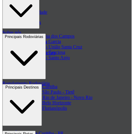
Blog
Políticas de Privacidade
Passagens de ônibus
Sobre nós
Passagem Princesa dos Campos
Principais Rodoviárias
Passagem Viação Garcia
Central de ajuda - FAQ
Passagem Viação União Santa Cruz
Passagem Viação Graciosa
Regulamento de Promoções
Passagem Viação Santo Anjo
Clube de ofertas
+ Viações
Termos de Uso
Regulamento Rodoviária
Rodoviária de Curitiba
Principais Destinos
Rodoviária de São Paulo - Tietê
Rodoviária do Rio de Janeiro - Novo Rio
Rodoviária de Belo Horizonte
Rodoviária de Florianópolis
+ Rodoviárias
Ônibus para Curitiba - PR
Principais Rotas