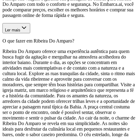
Do Amparo com todo o conforto e segurança. No Embarca.ai, você
pode comparar preços, escolher os melhores horários e comprar sua
passagem online de forma rápida e segura.
Ler mais
O que fazer em Ribeira Do Amparo?
Ribeira Do Amparo oferece uma experiência autêntica para quem
busca fugir da agitação e mergulhar na atmosfera acolhedora do
interior baiano. Durante o dia, as opções se concentram em
atividades mais contemplativas e de contato com a natureza e a
cultura local. Explore as ruas tranquilas da cidade, sinta o ritmo mais
calmo da vida ribeirense e aproveite para conversar com os
moradores, que sempre têm boas histórias para compartilhar. Visite a
igreja matriz, um marco religioso e arquitetônico que representa a fé
e a história da comunidade. Para os amantes da natureza, os
arredores da cidade podem oferecer trilhas leves e a oportunidade de
apreciar a paisagem rural típica da Bahia. A praça central costuma
ser o ponto de encontro, onde é possível sentar, observar o
movimento e sentir o pulsar da cidade. Ao cair da noite, o charme de
Ribeira Do Amparo se revela em sua simplicidade. As noites são
ideais para desfrutar da culinária local em pequenos restaurantes e
bares, onde o sabor caseiro predomina. O céu estrelado, longe da