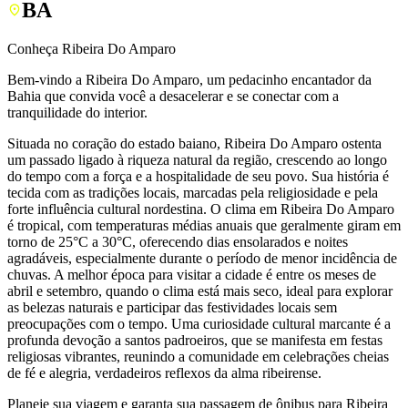
BA
Conheça Ribeira Do Amparo
Bem-vindo a Ribeira Do Amparo, um pedacinho encantador da
Bahia que convida você a desacelerar e se conectar com a
tranquilidade do interior.
Situada no coração do estado baiano, Ribeira Do Amparo ostenta
um passado ligado à riqueza natural da região, crescendo ao longo
do tempo com a força e a hospitalidade de seu povo. Sua história é
tecida com as tradições locais, marcadas pela religiosidade e pela
forte influência cultural nordestina. O clima em Ribeira Do Amparo
é tropical, com temperaturas médias anuais que geralmente giram em
torno de 25°C a 30°C, oferecendo dias ensolarados e noites
agradáveis, especialmente durante o período de menor incidência de
chuvas. A melhor época para visitar a cidade é entre os meses de
abril e setembro, quando o clima está mais seco, ideal para explorar
as belezas naturais e participar das festividades locais sem
preocupações com o tempo. Uma curiosidade cultural marcante é a
profunda devoção a santos padroeiros, que se manifesta em festas
religiosas vibrantes, reunindo a comunidade em celebrações cheias
de fé e alegria, verdadeiros reflexos da alma ribeirense.
Planeje sua viagem e garanta sua passagem de ônibus para Ribeira