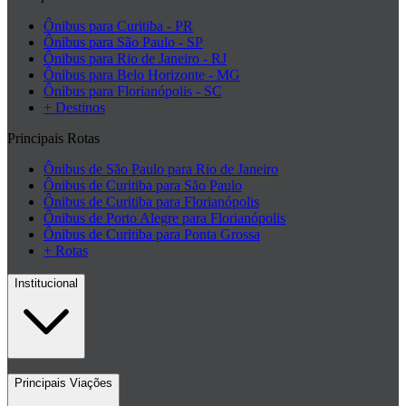
Ônibus para Curitiba - PR
Ônibus para São Paulo - SP
Ônibus para Rio de Janeiro - RJ
Ônibus para Belo Horizonte - MG
Ônibus para Florianópolis - SC
+ Destinos
Principais Rotas
Ônibus de São Paulo para Rio de Janeiro
Ônibus de Curitiba para São Paulo
Ônibus de Curitiba para Florianópolis
Ônibus de Porto Alegre para Florianópolis
Ônibus de Curitiba para Ponta Grossa
+ Rotas
Institucional
Contato
Principais Viações