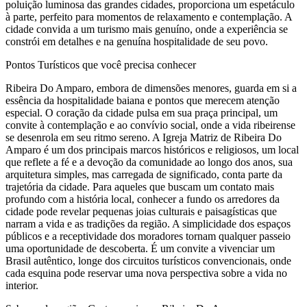
poluição luminosa das grandes cidades, proporciona um espetáculo
à parte, perfeito para momentos de relaxamento e contemplação. A
cidade convida a um turismo mais genuíno, onde a experiência se
constrói em detalhes e na genuína hospitalidade de seu povo.
Pontos Turísticos que você precisa conhecer
Ribeira Do Amparo, embora de dimensões menores, guarda em si a
essência da hospitalidade baiana e pontos que merecem atenção
especial. O coração da cidade pulsa em sua praça principal, um
convite à contemplação e ao convívio social, onde a vida ribeirense
se desenrola em seu ritmo sereno. A Igreja Matriz de Ribeira Do
Amparo é um dos principais marcos históricos e religiosos, um local
que reflete a fé e a devoção da comunidade ao longo dos anos, sua
arquitetura simples, mas carregada de significado, conta parte da
trajetória da cidade. Para aqueles que buscam um contato mais
profundo com a história local, conhecer a fundo os arredores da
cidade pode revelar pequenas joias culturais e paisagísticas que
narram a vida e as tradições da região. A simplicidade dos espaços
públicos e a receptividade dos moradores tornam qualquer passeio
uma oportunidade de descoberta. É um convite a vivenciar um
Brasil autêntico, longe dos circuitos turísticos convencionais, onde
cada esquina pode reservar uma nova perspectiva sobre a vida no
interior.