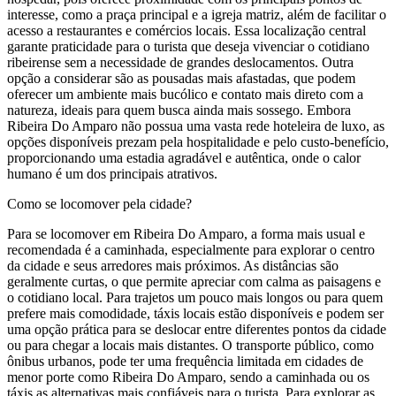
interesse, como a praça principal e a igreja matriz, além de facilitar o
acesso a restaurantes e comércios locais. Essa localização central
garante praticidade para o turista que deseja vivenciar o cotidiano
ribeirense sem a necessidade de grandes deslocamentos. Outra
opção a considerar são as pousadas mais afastadas, que podem
oferecer um ambiente mais bucólico e contato mais direto com a
natureza, ideais para quem busca ainda mais sossego. Embora
Ribeira Do Amparo não possua uma vasta rede hoteleira de luxo, as
opções disponíveis prezam pela hospitalidade e pelo custo-benefício,
proporcionando uma estadia agradável e autêntica, onde o calor
humano é um dos principais atrativos.
Como se locomover pela cidade?
Para se locomover em Ribeira Do Amparo, a forma mais usual e
recomendada é a caminhada, especialmente para explorar o centro
da cidade e seus arredores mais próximos. As distâncias são
geralmente curtas, o que permite apreciar com calma as paisagens e
o cotidiano local. Para trajetos um pouco mais longos ou para quem
prefere mais comodidade, táxis locais estão disponíveis e podem ser
uma opção prática para se deslocar entre diferentes pontos da cidade
ou para chegar a locais mais distantes. O transporte público, como
ônibus urbanos, pode ter uma frequência limitada em cidades de
menor porte como Ribeira Do Amparo, sendo a caminhada ou os
táxis as alternativas mais confiáveis para o turista. Para explorar as