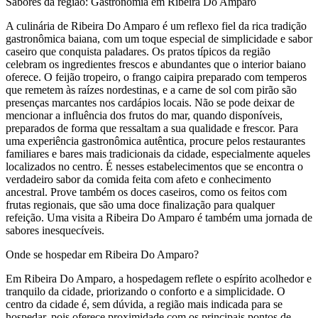
Sabores da região: Gastronomia em Ribeira Do Amparo
A culinária de Ribeira Do Amparo é um reflexo fiel da rica tradição
gastronômica baiana, com um toque especial de simplicidade e sabor
caseiro que conquista paladares. Os pratos típicos da região
celebram os ingredientes frescos e abundantes que o interior baiano
oferece. O feijão tropeiro, o frango caipira preparado com temperos
que remetem às raízes nordestinas, e a carne de sol com pirão são
presenças marcantes nos cardápios locais. Não se pode deixar de
mencionar a influência dos frutos do mar, quando disponíveis,
preparados de forma que ressaltam a sua qualidade e frescor. Para
uma experiência gastronômica autêntica, procure pelos restaurantes
familiares e bares mais tradicionais da cidade, especialmente aqueles
localizados no centro. É nesses estabelecimentos que se encontra o
verdadeiro sabor da comida feita com afeto e conhecimento
ancestral. Prove também os doces caseiros, como os feitos com
frutas regionais, que são uma doce finalização para qualquer
refeição. Uma visita a Ribeira Do Amparo é também uma jornada de
sabores inesquecíveis.
Onde se hospedar em Ribeira Do Amparo?
Em Ribeira Do Amparo, a hospedagem reflete o espírito acolhedor e
tranquilo da cidade, priorizando o conforto e a simplicidade. O
centro da cidade é, sem dúvida, a região mais indicada para se
hospedar, pois oferece proximidade com os principais pontos de