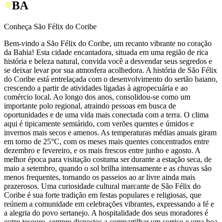
BA
Conheça São Félix do Coribe
Bem-vindo a São Félix do Coribe, um recanto vibrante no coração
da Bahia! Esta cidade encantadora, situada em uma região de rica
história e beleza natural, convida você a desvendar seus segredos e
se deixar levar por sua atmosfera acolhedora. A história de São Félix
do Coribe está entrelaçada com o desenvolvimento do sertão baiano,
crescendo a partir de atividades ligadas à agropecuária e ao
comércio local. Ao longo dos anos, consolidou-se como um
importante polo regional, atraindo pessoas em busca de
oportunidades e de uma vida mais conectada com a terra. O clima
aqui é tipicamente semiárido, com verões quentes e úmidos e
invernos mais secos e amenos. As temperaturas médias anuais giram
em torno de 25°C, com os meses mais quentes concentrados entre
dezembro e fevereiro, e os mais frescos entre junho e agosto. A
melhor época para visitação costuma ser durante a estação seca, de
maio a setembro, quando o sol brilha intensamente e as chuvas são
menos frequentes, tornando os passeios ao ar livre ainda mais
prazerosos. Uma curiosidade cultural marcante de São Félix do
Coribe é sua forte tradição em festas populares e religiosas, que
reúnem a comunidade em celebrações vibrantes, expressando a fé e
a alegria do povo sertanejo. A hospitalidade dos seus moradores é
outro tesouro, sempre dispostos a compartilhar um sorriso e uma boa