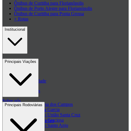
Ônibus de Curitiba para Florianópolis
Ônibus de Porto Alegre para Florianópolis
Ônibus de Curitiba para Ponta Grossa
+ Rotas
Institucional
Contato
Principais Viações
Blog
Políticas de Privacidade
Passagens de ônibus
Sobre nós
Passagem Princesa dos Campos
Principais Rodoviárias
Passagem Viação Garcia
Central de ajuda - FAQ
Passagem Viação União Santa Cruz
Passagem Viação Graciosa
Regulamento de Promoções
Passagem Viação Santo Anjo
Clube de ofertas
+ Viações