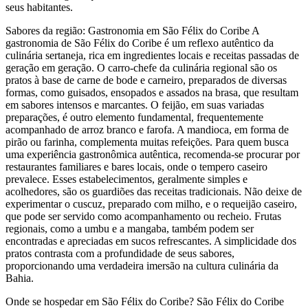
seus habitantes.
Sabores da região: Gastronomia em São Félix do Coribe A
gastronomia de São Félix do Coribe é um reflexo autêntico da
culinária sertaneja, rica em ingredientes locais e receitas passadas de
geração em geração. O carro-chefe da culinária regional são os
pratos à base de carne de bode e carneiro, preparados de diversas
formas, como guisados, ensopados e assados na brasa, que resultam
em sabores intensos e marcantes. O feijão, em suas variadas
preparações, é outro elemento fundamental, frequentemente
acompanhado de arroz branco e farofa. A mandioca, em forma de
pirão ou farinha, complementa muitas refeições. Para quem busca
uma experiência gastronômica autêntica, recomenda-se procurar por
restaurantes familiares e bares locais, onde o tempero caseiro
prevalece. Esses estabelecimentos, geralmente simples e
acolhedores, são os guardiões das receitas tradicionais. Não deixe de
experimentar o cuscuz, preparado com milho, e o requeijão caseiro,
que pode ser servido como acompanhamento ou recheio. Frutas
regionais, como a umbu e a mangaba, também podem ser
encontradas e apreciadas em sucos refrescantes. A simplicidade dos
pratos contrasta com a profundidade de seus sabores,
proporcionando uma verdadeira imersão na cultura culinária da
Bahia.
Onde se hospedar em São Félix do Coribe? São Félix do Coribe