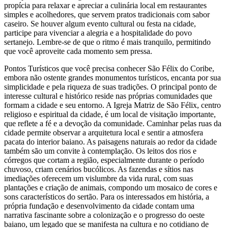
propícia para relaxar e apreciar a culinária local em restaurantes
simples e acolhedores, que servem pratos tradicionais com sabor
caseiro. Se houver algum evento cultural ou festa na cidade,
participe para vivenciar a alegria e a hospitalidade do povo
sertanejo. Lembre-se de que o ritmo é mais tranquilo, permitindo
que você aproveite cada momento sem pressa.
Pontos Turísticos que você precisa conhecer São Félix do Coribe,
embora não ostente grandes monumentos turísticos, encanta por sua
simplicidade e pela riqueza de suas tradições. O principal ponto de
interesse cultural e histórico reside nas próprias comunidades que
formam a cidade e seu entorno. A Igreja Matriz de São Félix, centro
religioso e espiritual da cidade, é um local de visitação importante,
que reflete a fé e a devoção da comunidade. Caminhar pelas ruas da
cidade permite observar a arquitetura local e sentir a atmosfera
pacata do interior baiano. As paisagens naturais ao redor da cidade
também são um convite à contemplação. Os leitos dos rios e
córregos que cortam a região, especialmente durante o período
chuvoso, criam cenários bucólicos. As fazendas e sítios nas
imediações oferecem um vislumbre da vida rural, com suas
plantações e criação de animais, compondo um mosaico de cores e
sons característicos do sertão. Para os interessados em história, a
própria fundação e desenvolvimento da cidade contam uma
narrativa fascinante sobre a colonização e o progresso do oeste
baiano, um legado que se manifesta na cultura e no cotidiano de