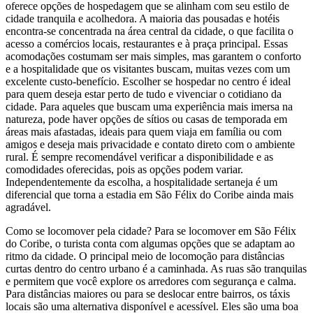
oferece opções de hospedagem que se alinham com seu estilo de
cidade tranquila e acolhedora. A maioria das pousadas e hotéis
encontra-se concentrada na área central da cidade, o que facilita o
acesso a comércios locais, restaurantes e à praça principal. Essas
acomodações costumam ser mais simples, mas garantem o conforto
e a hospitalidade que os visitantes buscam, muitas vezes com um
excelente custo-benefício. Escolher se hospedar no centro é ideal
para quem deseja estar perto de tudo e vivenciar o cotidiano da
cidade. Para aqueles que buscam uma experiência mais imersa na
natureza, pode haver opções de sítios ou casas de temporada em
áreas mais afastadas, ideais para quem viaja em família ou com
amigos e deseja mais privacidade e contato direto com o ambiente
rural. É sempre recomendável verificar a disponibilidade e as
comodidades oferecidas, pois as opções podem variar.
Independentemente da escolha, a hospitalidade sertaneja é um
diferencial que torna a estadia em São Félix do Coribe ainda mais
agradável.
Como se locomover pela cidade? Para se locomover em São Félix
do Coribe, o turista conta com algumas opções que se adaptam ao
ritmo da cidade. O principal meio de locomoção para distâncias
curtas dentro do centro urbano é a caminhada. As ruas são tranquilas
e permitem que você explore os arredores com segurança e calma.
Para distâncias maiores ou para se deslocar entre bairros, os táxis
locais são uma alternativa disponível e acessível. Eles são uma boa