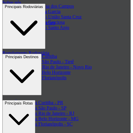
Sobre nós
Passagem Princesa dos Campos
Principais Rodoviárias
Passagem Viação Garcia
Central de ajuda - FAQ
Passagem Viação União Santa Cruz
Passagem Viação Graciosa
Regulamento de Promoções
Passagem Viação Santo Anjo
Clube de ofertas
+ Viações
Termos de Uso
Regulamento Rodoviária
Rodoviária de Curitiba
Principais Destinos
Rodoviária de São Paulo - Tietê
Rodoviária do Rio de Janeiro - Novo Rio
Rodoviária de Belo Horizonte
Rodoviária de Florianópolis
+ Rodoviárias
Ônibus para Curitiba - PR
Principais Rotas
Ônibus para São Paulo - SP
Ônibus para Rio de Janeiro - RJ
Ônibus para Belo Horizonte - MG
Ônibus para Florianópolis - SC
+ Destinos