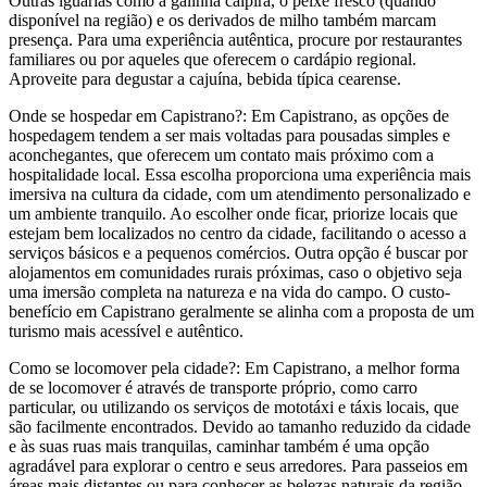
Outras iguarias como a galinha caipira, o peixe fresco (quando
disponível na região) e os derivados de milho também marcam
presença. Para uma experiência autêntica, procure por restaurantes
familiares ou por aqueles que oferecem o cardápio regional.
Aproveite para degustar a cajuína, bebida típica cearense.
Onde se hospedar em Capistrano?: Em Capistrano, as opções de
hospedagem tendem a ser mais voltadas para pousadas simples e
aconchegantes, que oferecem um contato mais próximo com a
hospitalidade local. Essa escolha proporciona uma experiência mais
imersiva na cultura da cidade, com um atendimento personalizado e
um ambiente tranquilo. Ao escolher onde ficar, priorize locais que
estejam bem localizados no centro da cidade, facilitando o acesso a
serviços básicos e a pequenos comércios. Outra opção é buscar por
alojamentos em comunidades rurais próximas, caso o objetivo seja
uma imersão completa na natureza e na vida do campo. O custo-
benefício em Capistrano geralmente se alinha com a proposta de um
turismo mais acessível e autêntico.
Como se locomover pela cidade?: Em Capistrano, a melhor forma
de se locomover é através de transporte próprio, como carro
particular, ou utilizando os serviços de mototáxi e táxis locais, que
são facilmente encontrados. Devido ao tamanho reduzido da cidade
e às suas ruas mais tranquilas, caminhar também é uma opção
agradável para explorar o centro e seus arredores. Para passeios em
áreas mais distantes ou para conhecer as belezas naturais da região,