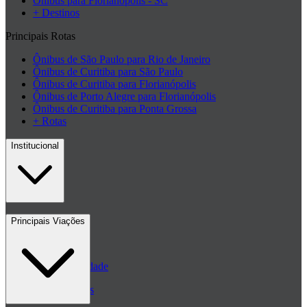
Ônibus para Florianópolis - SC
+ Destinos
Principais Rotas
Ônibus de São Paulo para Rio de Janeiro
Ônibus de Curitiba para São Paulo
Ônibus de Curitiba para Florianópolis
Ônibus de Porto Alegre para Florianópolis
Ônibus de Curitiba para Ponta Grossa
+ Rotas
Institucional
Contato
Principais Viações
Blog
Políticas de Privacidade
Passagens de ônibus