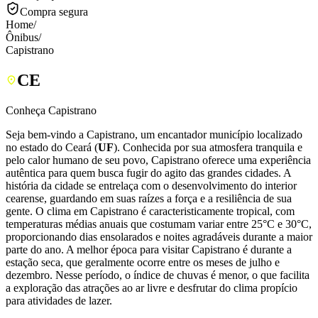
Compra segura
Home
/
Ônibus
/
Capistrano
CE
Conheça Capistrano
Seja bem-vindo a Capistrano, um encantador município localizado
no estado do Ceará (
UF
). Conhecida por sua atmosfera tranquila e
pelo calor humano de seu povo, Capistrano oferece uma experiência
autêntica para quem busca fugir do agito das grandes cidades. A
história da cidade se entrelaça com o desenvolvimento do interior
cearense, guardando em suas raízes a força e a resiliência de sua
gente. O clima em Capistrano é caracteristicamente tropical, com
temperaturas médias anuais que costumam variar entre 25°C e 30°C,
proporcionando dias ensolarados e noites agradáveis durante a maior
parte do ano. A melhor época para visitar Capistrano é durante a
estação seca, que geralmente ocorre entre os meses de julho e
dezembro. Nesse período, o índice de chuvas é menor, o que facilita
a exploração das atrações ao ar livre e desfrutar do clima propício
para atividades de lazer.