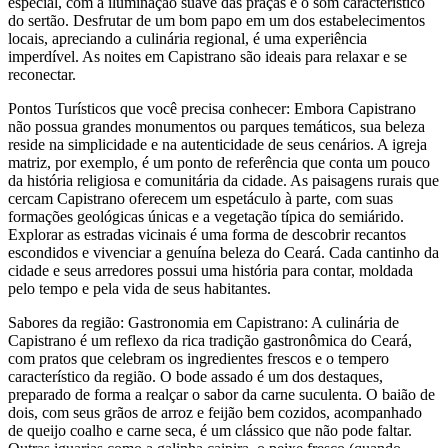
especial, com a iluminação suave das praças e o som característico
do sertão. Desfrutar de um bom papo em um dos estabelecimentos
locais, apreciando a culinária regional, é uma experiência
imperdível. As noites em Capistrano são ideais para relaxar e se
reconectar.
Pontos Turísticos que você precisa conhecer: Embora Capistrano
não possua grandes monumentos ou parques temáticos, sua beleza
reside na simplicidade e na autenticidade de seus cenários. A igreja
matriz, por exemplo, é um ponto de referência que conta um pouco
da história religiosa e comunitária da cidade. As paisagens rurais que
cercam Capistrano oferecem um espetáculo à parte, com suas
formações geológicas únicas e a vegetação típica do semiárido.
Explorar as estradas vicinais é uma forma de descobrir recantos
escondidos e vivenciar a genuína beleza do Ceará. Cada cantinho da
cidade e seus arredores possui uma história para contar, moldada
pelo tempo e pela vida de seus habitantes.
Sabores da região: Gastronomia em Capistrano: A culinária de
Capistrano é um reflexo da rica tradição gastronômica do Ceará,
com pratos que celebram os ingredientes frescos e o tempero
característico da região. O bode assado é um dos destaques,
preparado de forma a realçar o sabor da carne suculenta. O baião de
dois, com seus grãos de arroz e feijão bem cozidos, acompanhado
de queijo coalho e carne seca, é um clássico que não pode faltar.