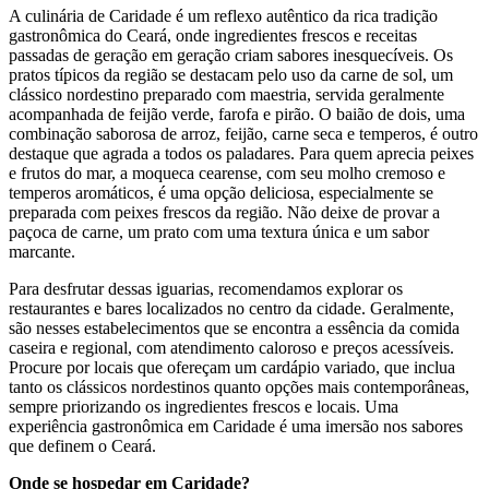
A culinária de Caridade é um reflexo autêntico da rica tradição
gastronômica do Ceará, onde ingredientes frescos e receitas
passadas de geração em geração criam sabores inesquecíveis. Os
pratos típicos da região se destacam pelo uso da carne de sol, um
clássico nordestino preparado com maestria, servida geralmente
acompanhada de feijão verde, farofa e pirão. O baião de dois, uma
combinação saborosa de arroz, feijão, carne seca e temperos, é outro
destaque que agrada a todos os paladares. Para quem aprecia peixes
e frutos do mar, a moqueca cearense, com seu molho cremoso e
temperos aromáticos, é uma opção deliciosa, especialmente se
preparada com peixes frescos da região. Não deixe de provar a
paçoca de carne, um prato com uma textura única e um sabor
marcante.
Para desfrutar dessas iguarias, recomendamos explorar os
restaurantes e bares localizados no centro da cidade. Geralmente,
são nesses estabelecimentos que se encontra a essência da comida
caseira e regional, com atendimento caloroso e preços acessíveis.
Procure por locais que ofereçam um cardápio variado, que inclua
tanto os clássicos nordestinos quanto opções mais contemporâneas,
sempre priorizando os ingredientes frescos e locais. Uma
experiência gastronômica em Caridade é uma imersão nos sabores
que definem o Ceará.
Onde se hospedar em Caridade?