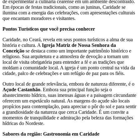
de experimentar a culinária cearense em um ambiente descontraído.
Em épocas de festas tradicionais, como as juninas, Caridade se
ilumina com a energia das celebrações, com apresentações culturais
que encantam moradores e visitantes.
Pontos Turísticos que você precisa conhecer
Caridade, no Ceará, revela em seus pontos turísticos a alma de sua
história e cultura. A
Igreja Matriz de Nossa Senhora da
Conceição
se destaca como um importante patrimônio histórico e
religioso. Sua arquitetura e a atmosfera de devoção a tornam um
local de visita obrigatória para entender a fé e as tradições que
moldam a comunidade local. A igreja é um ponto central na vida da
cidade, palco de celebrações e um refúgio de paz para os fiéis.
Outro local de grande relevância, embora de natureza diferente, é o
Açude Castanhão
. Embora sua principal função seja o
abastecimento hídrico, suas imensas águas e a paisagem circundante
oferecem um espetáculo natural. As margens do açude são locais
propícios para contemplação, para apreciar o pôr do sol e para sentir
a grandiosidade da natureza que cerca Caridade. É um convite a
momentos de tranquilidade e admiração pela beleza das formações
hídricas do Nordeste.
Sabores da região: Gastronomia em Caridade