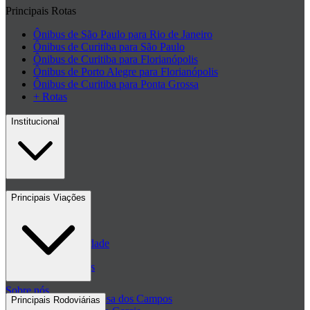
Principais Rotas
Ônibus de São Paulo para Rio de Janeiro
Ônibus de Curitiba para São Paulo
Ônibus de Curitiba para Florianópolis
Ônibus de Porto Alegre para Florianópolis
Ônibus de Curitiba para Ponta Grossa
+ Rotas
Institucional
Contato
Principais Viações
Blog
Políticas de Privacidade
Passagens de ônibus
Sobre nós
Passagem Princesa dos Campos
Principais Rodoviárias