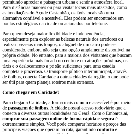
permitindo apreciar a paisagem urbana e sentir a atmosfera local.
Para distâncias maiores ou para visitar locais mais afastados, como
as imediações do Açude Castanhão, os táxis locais são uma
alternativa confiável e acessível. Eles podem ser encontrados em
pontos estratégicos da cidade ou acionados por telefone.
Para quem deseja maior flexibilidade e independência,
especialmente para explorar as belezas naturais dos arredores ou
realizar passeios mais longos, o aluguel de um carro pode ser
considerado, embora não seja uma opção amplamente disponível na
própria cidade. No entanto, para a maioria dos visitantes que buscam
uma experiência mais focada no centro e em atrações próximas, os
táxis e o deslocamento a pé são suficientes para uma estadia
completa e prazerosa. O transporte público intermunicipal, através
de ônibus, conecta Caridade a outras cidades da região, o que pode
ser útil para quem planeja roteiros mais extensos.
Como chegar em Caridade?
Para chegar a Caridade, a forma mais comum e acessível é por meio
de
passagem de ônibus
. A cidade possui acesso rodoviário que a
conecta a diversas outras localidades no Ceará. Com o Embarca.ai,
comprar sua passagem online de forma rápida e segura
é
extremamente simples. Você pode comparar horários e preços das
principais viações que operam na rota, garantindo
conforto e