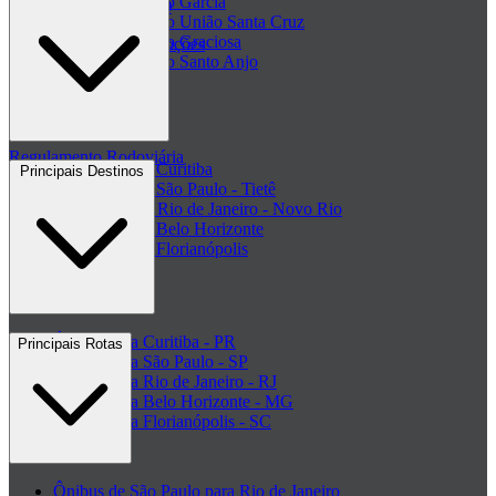
Passagem Viação Garcia
Central de ajuda - FAQ
Passagem Viação União Santa Cruz
Passagem Viação Graciosa
Regulamento de Promoções
Passagem Viação Santo Anjo
Clube de ofertas
+ Viações
Termos de Uso
Regulamento Rodoviária
Rodoviária de Curitiba
Principais Destinos
Rodoviária de São Paulo - Tietê
Rodoviária do Rio de Janeiro - Novo Rio
Rodoviária de Belo Horizonte
Rodoviária de Florianópolis
+ Rodoviárias
Ônibus para Curitiba - PR
Principais Rotas
Ônibus para São Paulo - SP
Ônibus para Rio de Janeiro - RJ
Ônibus para Belo Horizonte - MG
Ônibus para Florianópolis - SC
+ Destinos
Ônibus de São Paulo para Rio de Janeiro