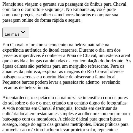
Planeje sua viagem e garanta sua passagem de ônibus para Chaval
com todo o conforto e segurança. No Embarca.ai, você pode
comparar preços, escolher os melhores horários e comprar sua
passagem online de forma rápida e segura.
Ler mais
Em Chaval, o turismo se concentra na beleza natural e na
experiência autêntica do litoral cearense. Durante o dia, um dos
passeios imperdíveis é conhecer a Praia de Chaval, um extenso areal
que convida a longas caminhadas e a contemplação do horizonte. As
águas calmas são perfeitas para um mergulho refrescante. Para os
amantes da natureza, explorar as margens do Rio Coreaú oferece
paisagens serenas e a oportunidade de observar a fauna local.
Pequenos barcos podem levar a passeios rio adentro, revelando
recantos de beleza ímpar.
Ao entardecer, o espetáculo da natureza se intensifica com os pores
do sol sobre o rio e o mar, criando um cenário digno de fotografias.
A vida noturna em Chaval é tranquila, focada em desfrutar da
culinária local em restaurantes simples e acolhedores ou em um bom
bate-papo com os moradores. A cidade é ideal para quem busca
sossego, longe do agito das grandes metrópoles. Dicas práticas para
aproveitar ao máximo incluem levar protetor solar, repelente e