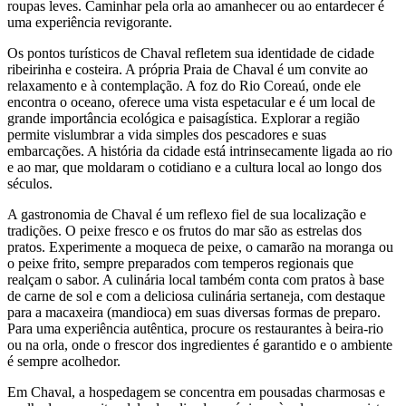
roupas leves. Caminhar pela orla ao amanhecer ou ao entardecer é
uma experiência revigorante.
Os pontos turísticos de Chaval refletem sua identidade de cidade
ribeirinha e costeira. A própria Praia de Chaval é um convite ao
relaxamento e à contemplação. A foz do Rio Coreaú, onde ele
encontra o oceano, oferece uma vista espetacular e é um local de
grande importância ecológica e paisagística. Explorar a região
permite vislumbrar a vida simples dos pescadores e suas
embarcações. A história da cidade está intrinsecamente ligada ao rio
e ao mar, que moldaram o cotidiano e a cultura local ao longo dos
séculos.
A gastronomia de Chaval é um reflexo fiel de sua localização e
tradições. O peixe fresco e os frutos do mar são as estrelas dos
pratos. Experimente a moqueca de peixe, o camarão na moranga ou
o peixe frito, sempre preparados com temperos regionais que
realçam o sabor. A culinária local também conta com pratos à base
de carne de sol e com a deliciosa culinária sertaneja, com destaque
para a macaxeira (mandioca) em suas diversas formas de preparo.
Para uma experiência autêntica, procure os restaurantes à beira-rio
ou na orla, onde o frescor dos ingredientes é garantido e o ambiente
é sempre acolhedor.
Em Chaval, a hospedagem se concentra em pousadas charmosas e