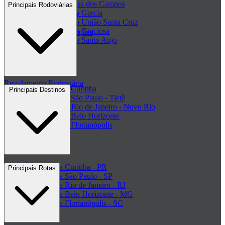
Passagem Princesa dos Campos
Principais Rodoviárias
Passagem Viação Garcia
Central de ajuda - FAQ
Passagem Viação União Santa Cruz
Passagem Viação Graciosa
Regulamento de Promoções
Passagem Viação Santo Anjo
Clube de ofertas
+ Viações
Termos de Uso
Regulamento Rodoviária
Rodoviária de Curitiba
Principais Destinos
Rodoviária de São Paulo - Tietê
Rodoviária do Rio de Janeiro - Novo Rio
Rodoviária de Belo Horizonte
Rodoviária de Florianópolis
+ Rodoviárias
Ônibus para Curitiba - PR
Principais Rotas
Ônibus para São Paulo - SP
Ônibus para Rio de Janeiro - RJ
Ônibus para Belo Horizonte - MG
Ônibus para Florianópolis - SC
+ Destinos