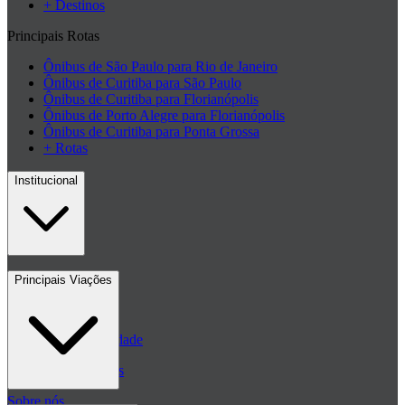
+ Destinos
Principais Rotas
Ônibus de São Paulo para Rio de Janeiro
Ônibus de Curitiba para São Paulo
Ônibus de Curitiba para Florianópolis
Ônibus de Porto Alegre para Florianópolis
Ônibus de Curitiba para Ponta Grossa
+ Rotas
Institucional
Contato
Principais Viações
Blog
Políticas de Privacidade
Passagens de ônibus
Sobre nós