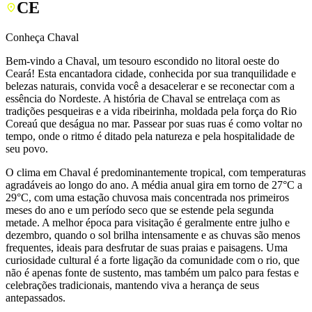
CE
Conheça Chaval
Bem-vindo a Chaval, um tesouro escondido no litoral oeste do
Ceará! Esta encantadora cidade, conhecida por sua tranquilidade e
belezas naturais, convida você a desacelerar e se reconectar com a
essência do Nordeste. A história de Chaval se entrelaça com as
tradições pesqueiras e a vida ribeirinha, moldada pela força do Rio
Coreaú que deságua no mar. Passear por suas ruas é como voltar no
tempo, onde o ritmo é ditado pela natureza e pela hospitalidade de
seu povo.
O clima em Chaval é predominantemente tropical, com temperaturas
agradáveis ao longo do ano. A média anual gira em torno de 27°C a
29°C, com uma estação chuvosa mais concentrada nos primeiros
meses do ano e um período seco que se estende pela segunda
metade. A melhor época para visitação é geralmente entre julho e
dezembro, quando o sol brilha intensamente e as chuvas são menos
frequentes, ideais para desfrutar de suas praias e paisagens. Uma
curiosidade cultural é a forte ligação da comunidade com o rio, que
não é apenas fonte de sustento, mas também um palco para festas e
celebrações tradicionais, mantendo viva a herança de seus
antepassados.