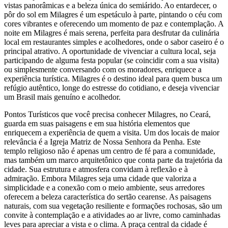
vistas panorâmicas e a beleza única do semiárido. Ao entardecer, o
pôr do sol em Milagres é um espetáculo à parte, pintando o céu com
cores vibrantes e oferecendo um momento de paz e contemplação. A
noite em Milagres é mais serena, perfeita para desfrutar da culinária
local em restaurantes simples e acolhedores, onde o sabor caseiro é o
principal atrativo. A oportunidade de vivenciar a cultura local, seja
participando de alguma festa popular (se coincidir com a sua visita)
ou simplesmente conversando com os moradores, enriquece a
experiência turística. Milagres é o destino ideal para quem busca um
refúgio autêntico, longe do estresse do cotidiano, e deseja vivenciar
um Brasil mais genuíno e acolhedor.
Pontos Turísticos que você precisa conhecer Milagres, no Ceará,
guarda em suas paisagens e em sua história elementos que
enriquecem a experiência de quem a visita. Um dos locais de maior
relevância é a Igreja Matriz de Nossa Senhora da Penha. Este
templo religioso não é apenas um centro de fé para a comunidade,
mas também um marco arquitetônico que conta parte da trajetória da
cidade. Sua estrutura e atmosfera convidam à reflexão e à
admiração. Embora Milagres seja uma cidade que valoriza a
simplicidade e a conexão com o meio ambiente, seus arredores
oferecem a beleza característica do sertão cearense. As paisagens
naturais, com sua vegetação resiliente e formações rochosas, são um
convite à contemplação e a atividades ao ar livre, como caminhadas
leves para apreciar a vista e o clima. A praça central da cidade é