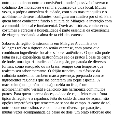
outro ponto de encontro e convivência, onde é possível observar o
cotidiano dos moradores e sentir a pulsação da vida local. Muitas
vezes, a própria atmosfera da cidade, com suas ruas tranquilas e o
acolhimento de seus habitantes, configura um atrativo por si só. Para
quem busca conhecer a fundo a cultura de Milagres, a interação com
a comunidade local é fundamental. Ouvir as histórias, conhecer os
costumes e apreciar a hospitalidade é parte essencial da experiência
de viagem, revelando a alma desta cidade cearense.
Sabores da região: Gastronomia em Milagres A culinária de
Milagres reflete a riqueza do sertão cearense, com pratos que
combinam ingredientes locais e sabores autênticos. O que não pode
faltar na sua experiência gastronômica são os pratos à base de carne
de bode, uma iguaria tradicional da região, preparada de diversas
formas, como ensopado ou na brasa, sempre com temperos que
realçam seu sabor marcante. O feijão tropeiro, um clássico da
culinária nordestina, também marca presença, preparado com os
ingredientes regionais que lhe conferem um toque especial. A
macaxeira (ou aipim/mandioca), cozida ou frita, é um
acompanhamento versátil e delicioso que harmoniza com muitos
pratos. Para quem aprecia doces, o doce de caju, feito com a fruta
típica da região, e a rapadura, feita do caldo da cana-de-açúcar, são
opções imperdíveis que remetem ao sabor do campo. A carne de sol,
outro ícone nordestino, é encontrada em diversas preparações,
muitas vezes acompanhada de baião de dois, um prato saboroso que