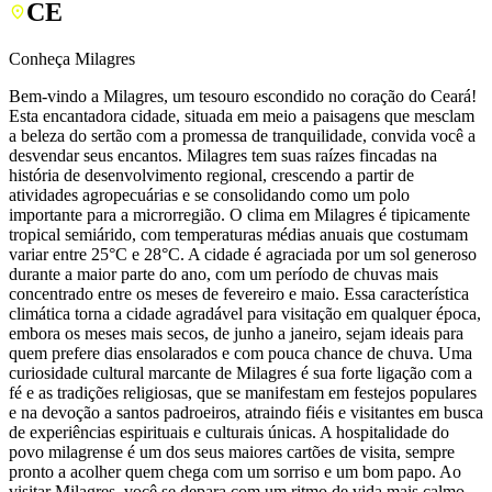
CE
Conheça Milagres
Bem-vindo a Milagres, um tesouro escondido no coração do Ceará!
Esta encantadora cidade, situada em meio a paisagens que mesclam
a beleza do sertão com a promessa de tranquilidade, convida você a
desvendar seus encantos. Milagres tem suas raízes fincadas na
história de desenvolvimento regional, crescendo a partir de
atividades agropecuárias e se consolidando como um polo
importante para a microrregião. O clima em Milagres é tipicamente
tropical semiárido, com temperaturas médias anuais que costumam
variar entre 25°C e 28°C. A cidade é agraciada por um sol generoso
durante a maior parte do ano, com um período de chuvas mais
concentrado entre os meses de fevereiro e maio. Essa característica
climática torna a cidade agradável para visitação em qualquer época,
embora os meses mais secos, de junho a janeiro, sejam ideais para
quem prefere dias ensolarados e com pouca chance de chuva. Uma
curiosidade cultural marcante de Milagres é sua forte ligação com a
fé e as tradições religiosas, que se manifestam em festejos populares
e na devoção a santos padroeiros, atraindo fiéis e visitantes em busca
de experiências espirituais e culturais únicas. A hospitalidade do
povo milagrense é um dos seus maiores cartões de visita, sempre
pronto a acolher quem chega com um sorriso e um bom papo. Ao
visitar Milagres, você se depara com um ritmo de vida mais calmo,