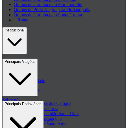
Ônibus de Curitiba para Florianópolis
Ônibus de Porto Alegre para Florianópolis
Ônibus de Curitiba para Ponta Grossa
+ Rotas
Institucional
Contato
Principais Viações
Blog
Políticas de Privacidade
Passagens de ônibus
Sobre nós
Passagem Princesa dos Campos
Principais Rodoviárias
Passagem Viação Garcia
Central de ajuda - FAQ
Passagem Viação União Santa Cruz
Passagem Viação Graciosa
Regulamento de Promoções
Passagem Viação Santo Anjo