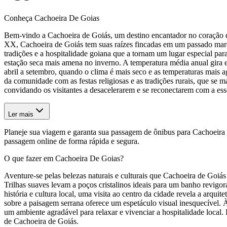
Conheça Cachoeira De Goias
Bem-vindo a Cachoeira de Goiás, um destino encantador no coração d
XX, Cachoeira de Goiás tem suas raízes fincadas em um passado marca
tradições e a hospitalidade goiana que a tornam um lugar especial pa
estação seca mais amena no inverno. A temperatura média anual gira 
abril a setembro, quando o clima é mais seco e as temperaturas mais agr
da comunidade com as festas religiosas e as tradições rurais, que se m
convidando os visitantes a desacelerarem e se reconectarem com a essê
Ler mais
Planeje sua viagem e garanta sua passagem de ônibus para Cachoeira
passagem online de forma rápida e segura.
O que fazer em Cachoeira De Goias?
Aventure-se pelas belezas naturais e culturais que Cachoeira de Goiás
Trilhas suaves levam a poços cristalinos ideais para um banho revigo
história e cultura local, uma visita ao centro da cidade revela a arq
sobre a paisagem serrana oferece um espetáculo visual inesquecível. 
um ambiente agradável para relaxar e vivenciar a hospitalidade local
de Cachoeira de Goiás.