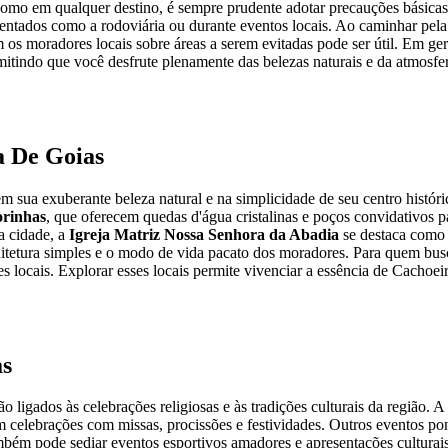
, como em qualquer destino, é sempre prudente adotar precauções básic
ntados como a rodoviária ou durante eventos locais. Ao caminhar pela c
m os moradores locais sobre áreas a serem evitadas pode ser útil. Em g
rmitindo que você desfrute plenamente das belezas naturais e da atmosfe
a De Goias
m sua exuberante beleza natural e na simplicidade de seu centro históri
orinhas
, que oferecem quedas d'água cristalinas e poços convidativos pa
a cidade, a
Igreja Matriz Nossa Senhora da Abadia
se destaca como u
rquitetura simples e o modo de vida pacato dos moradores. Para quem bus
s locais. Explorar esses locais permite vivenciar a essência de Cachoe
as
 ligados às celebrações religiosas e às tradições culturais da região. A
elebrações com missas, procissões e festividades. Outros eventos pont
também pode sediar eventos esportivos amadores e apresentações culturai