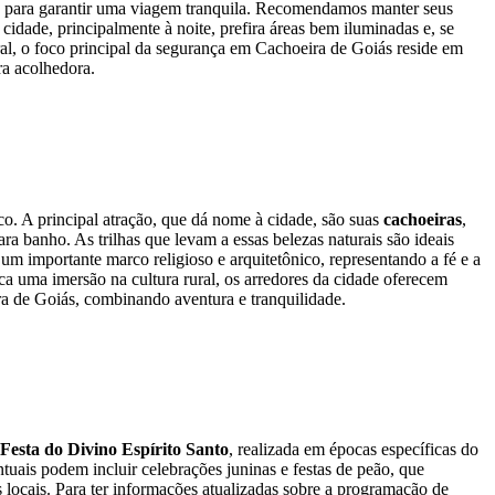
as para garantir uma viagem tranquila. Recomendamos manter seus
idade, principalmente à noite, prefira áreas bem iluminadas e, se
eral, o foco principal da segurança em Cachoeira de Goiás reside em
ra acolhedora.
co. A principal atração, que dá nome à cidade, são suas
cachoeiras
,
ra banho. As trilhas que levam a essas belezas naturais são ideais
m importante marco religioso e arquitetônico, representando a fé e a
ca uma imersão na cultura rural, os arredores da cidade oferecem
ira de Goiás, combinando aventura e tranquilidade.
Festa do Divino Espírito Santo
, realizada em épocas específicas do
uais podem incluir celebrações juninas e festas de peão, que
s locais. Para ter informações atualizadas sobre a programação de