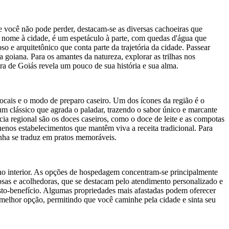
e você não pode perder, destacam-se as diversas cachoeiras que
u nome à cidade, é um espetáculo à parte, com quedas d'água que
o e arquitetônico que conta parte da trajetória da cidade. Passear
a goiana. Para os amantes da natureza, explorar as trilhas nos
ira de Goiás revela um pouco de sua história e sua alma.
 locais e o modo de preparo caseiro. Um dos ícones da região é o
 clássico que agrada o paladar, trazendo o sabor único e marcante
ícia regional são os doces caseiros, como o doce de leite e as compotas
uenos estabelecimentos que mantêm viva a receita tradicional. Para
inha se traduz em pratos memoráveis.
no interior. As opções de hospedagem concentram-se principalmente
mosas e acolhedoras, que se destacam pelo atendimento personalizado e
sto-benefício. Algumas propriedades mais afastadas podem oferecer
 melhor opção, permitindo que você caminhe pela cidade e sinta seu