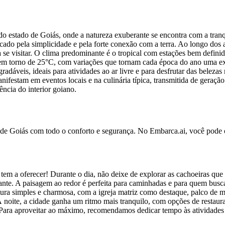
o estado de Goiás, onde a natureza exuberante se encontra com a tra
do pela simplicidade e pela forte conexão com a terra. Ao longo dos a
ra se visitar. O clima predominante é o tropical com estações bem defi
em torno de 25°C, com variações que tornam cada época do ano uma exp
adáveis, ideais para atividades ao ar livre e para desfrutar das belezas
anifestam em eventos locais e na culinária típica, transmitida de geraçã
ncia do interior goiano.
 de Goiás com todo o conforto e segurança. No Embarca.ai, você pode c
 tem a oferecer! Durante o dia, não deixe de explorar as cachoeiras que
rante. A paisagem ao redor é perfeita para caminhadas e para quem busc
uitetura simples e charmosa, com a igreja matriz como destaque, palco d
À noite, a cidade ganha um ritmo mais tranquilo, com opções de restaura
. Para aproveitar ao máximo, recomendamos dedicar tempo às atividades a