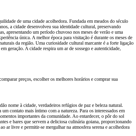
nquilidade de uma cidade acolhedora. Fundada em meados do século
nos, a cidade desenvolveu sua identidade cultural, preservando
nidas, apresentando um período chuvoso nos meses de verão e uma
eriência única. A melhor época para visitação é durante os meses de
 naturais da região. Uma curiosidade cultural marcante é a forte ligação
o em geração. A cidade respira um ar de sossego e autenticidade,
omparar preços, escolher os melhores horários e comprar sua
 dão nome à cidade, verdadeiros refúgios de paz e beleza natural.
a um contato mais íntimo com a natureza. Para os interessados em
e momentos importantes da comunidade. Ao entardecer, o pôr do sol
ntes e bares que servem a deliciosa culinária goiana, proporcionando
o ar livre e permitir-se mergulhar na atmosfera serena e acolhedora