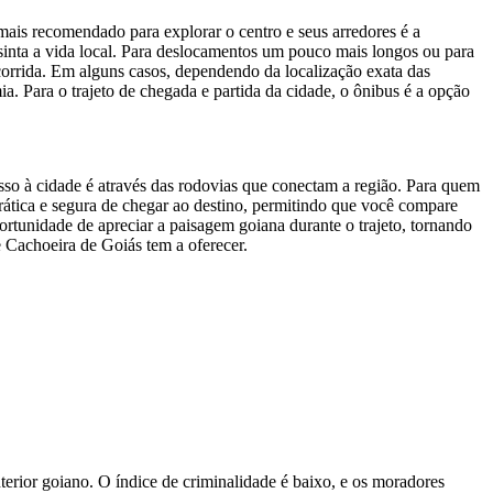
ais recomendado para explorar o centro e seus arredores é a
e sinta a vida local. Para deslocamentos um pouco mais longos ou para
a corrida. Em alguns casos, dependendo da localização exata das
a. Para o trajeto de chegada e partida da cidade, o ônibus é a opção
sso à cidade é através das rodovias que conectam a região. Para quem
rática e segura de chegar ao destino, permitindo que você compare
rtunidade de apreciar a paisagem goiana durante o trajeto, tornando
e Cachoeira de Goiás tem a oferecer.
nterior goiano. O índice de criminalidade é baixo, e os moradores