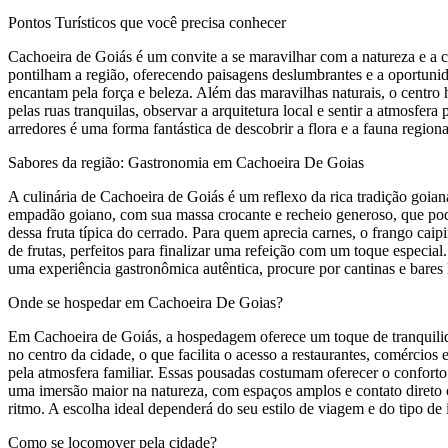
Pontos Turísticos que você precisa conhecer
Cachoeira de Goiás é um convite a se maravilhar com a natureza e a c
pontilham a região, oferecendo paisagens deslumbrantes e a oportunid
encantam pela força e beleza. Além das maravilhas naturais, o centro h
pelas ruas tranquilas, observar a arquitetura local e sentir a atmosfer
arredores é uma forma fantástica de descobrir a flora e a fauna region
Sabores da região: Gastronomia em Cachoeira De Goias
A culinária de Cachoeira de Goiás é um reflexo da rica tradição goian
empadão goiano, com sua massa crocante e recheio generoso, que pode
dessa fruta típica do cerrado. Para quem aprecia carnes, o frango caip
de frutas, perfeitos para finalizar uma refeição com um toque especia
uma experiência gastronômica autêntica, procure por cantinas e bares
Onde se hospedar em Cachoeira De Goias?
Em Cachoeira de Goiás, a hospedagem oferece um toque de tranquilid
no centro da cidade, o que facilita o acesso a restaurantes, comércio
pela atmosfera familiar. Essas pousadas costumam oferecer o confort
uma imersão maior na natureza, com espaços amplos e contato direto c
ritmo. A escolha ideal dependerá do seu estilo de viagem e do tipo d
Como se locomover pela cidade?