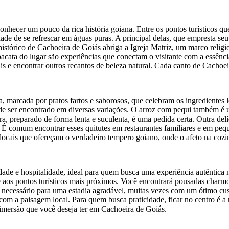
onhecer um pouco da rica história goiana. Entre os pontos turísticos qu
ade de se refrescar em águas puras. A principal delas, que empresta se
istórico de Cachoeira de Goiás abriga a Igreja Matriz, um marco religios
a pacata do lugar são experiências que conectam o visitante com a essênci
ais e encontrar outros recantos de beleza natural. Cada canto de Cachoe
a, marcada por pratos fartos e saborosos, que celebram os ingredientes
 ser encontrado em diversas variações. O arroz com pequi também é um
ira, preparado de forma lenta e suculenta, é uma pedida certa. Outra del
l. É comum encontrar esses quitutes em restaurantes familiares e em peq
 locais que ofereçam o verdadeiro tempero goiano, onde o afeto na coz
ade e hospitalidade, ideal para quem busca uma experiência autêntica 
s e aos pontos turísticos mais próximos. Você encontrará pousadas char
o necessário para uma estadia agradável, muitas vezes com um ótimo cu
om a paisagem local. Para quem busca praticidade, ficar no centro é a
e imersão que você deseja ter em Cachoeira de Goiás.