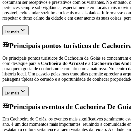
costumam ser receptivos e prestativos com os visitantes. No entanto
pertences sempre sob vigilância, especialmente em locais mais movime
possível, evite andar sozinho em locais mais isolados. Informar-se co
respeitar o ritmo calmo da cidade e em estar atento às suas coisas, pe
Ler mais
Principais pontos turísticos de Cachoeir
Os principais pontos turísticos de Cachoeira de Goiás se concentram e
com destaque para a
Cachoeira do Arrozal
e a
Cachoeira das And
para quem gosta de ecoturismo e contato com a natureza. No centro d
história local. Um passeio pelas ruas tranquilas permite apreciar a a
paisagens típicas do cerrado e a oportunidade de conhecer propriedade
Ler mais
Principais eventos de Cachoeira De Goi
Em Cachoeira de Goiás, os eventos mais significativos geralmente estão
ano, é um dos momentos mais importantes, reunindo a comunidade em c
resgatam a cultura sertaneja e atraem visitantes da região. A cidade 