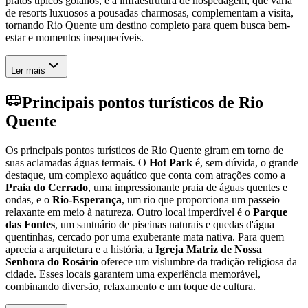
pratos típicos goianos, e a infraestrutura de hospedagem, que varia
de resorts luxuosos a pousadas charmosas, complementam a visita,
tornando Rio Quente um destino completo para quem busca bem-
estar e momentos inesquecíveis.
Ler mais
Principais pontos turísticos de Rio
Quente
Os principais pontos turísticos de Rio Quente giram em torno de
suas aclamadas águas termais. O
Hot Park
é, sem dúvida, o grande
destaque, um complexo aquático que conta com atrações como a
Praia do Cerrado
, uma impressionante praia de águas quentes e
ondas, e o
Rio-Esperança
, um rio que proporciona um passeio
relaxante em meio à natureza. Outro local imperdível é o
Parque
das Fontes
, um santuário de piscinas naturais e quedas d'água
quentinhas, cercado por uma exuberante mata nativa. Para quem
aprecia a arquitetura e a história, a
Igreja Matriz de Nossa
Senhora do Rosário
oferece um vislumbre da tradição religiosa da
cidade. Esses locais garantem uma experiência memorável,
combinando diversão, relaxamento e um toque de cultura.