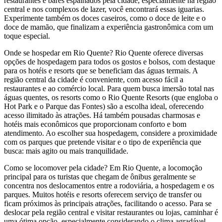
restaurantes e bares espalhados pela cidade, especialmente na região
central e nos complexos de lazer, você encontrará essas iguarias.
Experimente também os doces caseiros, como o doce de leite e o
doce de mamão, que finalizam a experiência gastronômica com um
toque especial.
Onde se hospedar em Rio Quente? Rio Quente oferece diversas
opções de hospedagem para todos os gostos e bolsos, com destaque
para os hotéis e resorts que se beneficiam das águas termais. A
região central da cidade é conveniente, com acesso fácil a
restaurantes e ao comércio local. Para quem busca imersão total nas
águas quentes, os resorts como o Rio Quente Resorts (que engloba o
Hot Park e o Parque das Fontes) são a escolha ideal, oferecendo
acesso ilimitado às atrações. Há também pousadas charmosas e
hotéis mais econômicos que proporcionam conforto e bom
atendimento. Ao escolher sua hospedagem, considere a proximidade
com os parques que pretende visitar e o tipo de experiência que
busca: mais agito ou mais tranquilidade.
Como se locomover pela cidade? Em Rio Quente, a locomoção
principal para os turistas que chegam de ônibus geralmente se
concentra nos deslocamentos entre a rodoviária, a hospedagem e os
parques. Muitos hotéis e resorts oferecem serviço de transfer ou
ficam próximos às principais atrações, facilitando o acesso. Para se
deslocar pela região central e visitar restaurantes ou lojas, caminhar é
uma ótima opção, especialmente considerando o clima agradável.