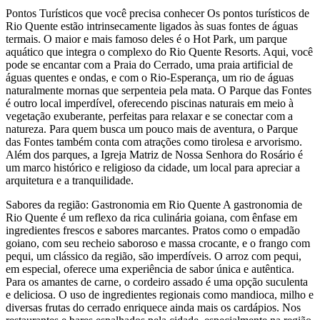
Pontos Turísticos que você precisa conhecer Os pontos turísticos de
Rio Quente estão intrinsecamente ligados às suas fontes de águas
termais. O maior e mais famoso deles é o Hot Park, um parque
aquático que integra o complexo do Rio Quente Resorts. Aqui, você
pode se encantar com a Praia do Cerrado, uma praia artificial de
águas quentes e ondas, e com o Rio-Esperança, um rio de águas
naturalmente mornas que serpenteia pela mata. O Parque das Fontes
é outro local imperdível, oferecendo piscinas naturais em meio à
vegetação exuberante, perfeitas para relaxar e se conectar com a
natureza. Para quem busca um pouco mais de aventura, o Parque
das Fontes também conta com atrações como tirolesa e arvorismo.
Além dos parques, a Igreja Matriz de Nossa Senhora do Rosário é
um marco histórico e religioso da cidade, um local para apreciar a
arquitetura e a tranquilidade.
Sabores da região: Gastronomia em Rio Quente A gastronomia de
Rio Quente é um reflexo da rica culinária goiana, com ênfase em
ingredientes frescos e sabores marcantes. Pratos como o empadão
goiano, com seu recheio saboroso e massa crocante, e o frango com
pequi, um clássico da região, são imperdíveis. O arroz com pequi,
em especial, oferece uma experiência de sabor única e autêntica.
Para os amantes de carne, o cordeiro assado é uma opção suculenta
e deliciosa. O uso de ingredientes regionais como mandioca, milho e
diversas frutas do cerrado enriquece ainda mais os cardápios. Nos