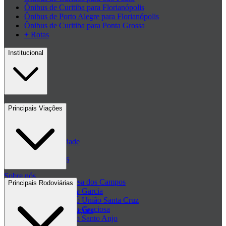
Ônibus de Curitiba para Florianópolis
Ônibus de Porto Alegre para Florianópolis
Ônibus de Curitiba para Ponta Grossa
+ Rotas
Institucional
Contato
Principais Viações
Blog
Políticas de Privacidade
Passagens de ônibus
Sobre nós
Passagem Princesa dos Campos
Principais Rodoviárias
Passagem Viação Garcia
Central de ajuda - FAQ
Passagem Viação União Santa Cruz
Passagem Viação Graciosa
Regulamento de Promoções
Passagem Viação Santo Anjo