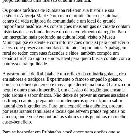
proporcionando uma imersão cultural autêntica.
Os pontos turísticos de Rubiataba refletem sua história e sua
essência. A Igreja Matriz é um marco arquitetônico e espiritual,
centro da vida religiosa da comunidade e um local de grande
importância histórica. As construções mais antigas da cidade contam
histórias de seus fundadores e do desenvolvimento da região. Para
um mergulho mais profundo na cultura local, visite o Museu
Municipal (se existente e com informações oficiais) para conhecer o
acervo que preserva memórias e artefatos importantes. A paisagem
rural ao redor, com suas fazendas e sítios, também compõe um
cenário turístico digno de nota, ideal para quem busca contato com a
natureza e tranquilidade.
A gastronomia de Rubiataba é um reflexo da culinária goiana, rica
em sabores e tradições. Experimente o famoso empadão goiano,
com seu recheio generoso e massa que derrete na boca. O arroz com
pequi é outro prato imperdível, um clássico da região que encanta
pelo aroma e sabor únicos. Não deixe de provar as carnes assadas e
os frango caipira, preparados com temperos que realçam o sabor
natural dos ingredientes. Para uma experiência autêntica, procure
por restaurantes familiares e locais que servem pratos regionais no
almoço, onde você encontrará os sabores mais genuínos e o melhor
custo-benefício.
Para se hospedar em Rubiataba, você encontrará opções que se