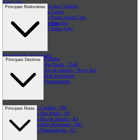
Sobre nós
Passagem Princesa dos Campos
Principais Rodoviárias
Passagem Viação Garcia
Central de ajuda - FAQ
Passagem Viação União Santa Cruz
Passagem Viação Graciosa
Regulamento de Promoções
Passagem Viação Santo Anjo
Clube de ofertas
+ Viações
Termos de Uso
Regulamento Rodoviária
Rodoviária de Curitiba
Principais Destinos
Rodoviária de São Paulo - Tietê
Rodoviária do Rio de Janeiro - Novo Rio
Rodoviária de Belo Horizonte
Rodoviária de Florianópolis
+ Rodoviárias
Ônibus para Curitiba - PR
Principais Rotas
Ônibus para São Paulo - SP
Ônibus para Rio de Janeiro - RJ
Ônibus para Belo Horizonte - MG
Ônibus para Florianópolis - SC
+ Destinos