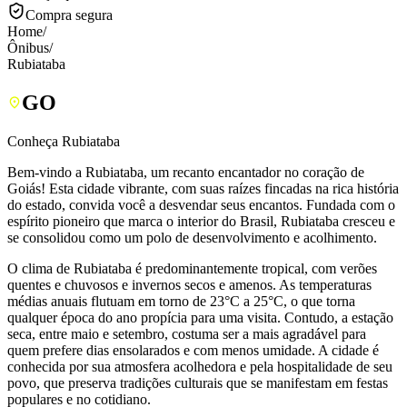
Compra segura
Home
/
Ônibus
/
Rubiataba
GO
Conheça Rubiataba
Bem-vindo a Rubiataba, um recanto encantador no coração de
Goiás! Esta cidade vibrante, com suas raízes fincadas na rica história
do estado, convida você a desvendar seus encantos. Fundada com o
espírito pioneiro que marca o interior do Brasil, Rubiataba cresceu e
se consolidou como um polo de desenvolvimento e acolhimento.
O clima de Rubiataba é predominantemente tropical, com verões
quentes e chuvosos e invernos secos e amenos. As temperaturas
médias anuais flutuam em torno de 23°C a 25°C, o que torna
qualquer época do ano propícia para uma visita. Contudo, a estação
seca, entre maio e setembro, costuma ser a mais agradável para
quem prefere dias ensolarados e com menos umidade. A cidade é
conhecida por sua atmosfera acolhedora e pela hospitalidade de seu
povo, que preserva tradições culturais que se manifestam em festas
populares e no cotidiano.