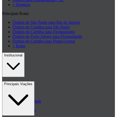
+ Destinos
Principais Rotas
Ônibus de São Paulo para Rio de Janeiro
Ônibus de Curitiba para São Paulo
Ônibus de Curitiba para Florianópolis
Ônibus de Porto Alegre para Florianópolis
Ônibus de Curitiba para Ponta Grossa
+ Rotas
Institucional
Contato
Principais Viações
Blog
Políticas de Privacidade
Passagens de ônibus