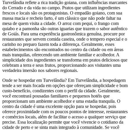
Turvelândia reflete a rica tradição goiana, com influências marcantes
do Cerrado e da vida no campo. Pratos que utilizam ingredientes
frescos e locais são os protagonistas. O empadão goiano, com sua
massa macia e recheio farto, é um clássico que não pode faltar na
mesa de quem visita a cidade. O arroz com pequi, o frango com
quiabo e a pamonha são outras iguarias que trazem o sabor autêntico
de Goiás. Para uma experiência gastronômica genuína, procure por
restaurantes que servem comida caseira, onde o tempero especial e o
carinho no preparo fazem toda a diferença. Geralmente, esses
estabelecimentos são encontrados no centro da cidade ou em áreas
mais tranquilas, oferecendo um ambiente familiar e acolhedor. A
simplicidade dos ingredientes se transforma em pratos deliciosos que
celebram a terra e seus frutos, proporcionando aos visitantes uma
verdadeira imersão nos sabores regionais.
Onde se hospedar em Turvelândia? Em Turvelândia, a hospedagem
tende a ser mais focada em opções que ofereçam simplicidade e bom
custo-benefício, condizentes com o perfil da cidade. Geralmente,
você encontrará pousadas familiares e pequenos hotéis que
proporcionam um ambiente acolhedor e uma estadia tranquila. O
centro da cidade é uma excelente opção para se hospedar, pois
oferece proximidade com os poucos pontos de interesse, restaurantes
e comércios locais, além de facilitar o acesso a qualquer serviço que
precise. Essa localização permite que você vivencie o cotidiano da
cidade de perto e se sinta mais integrado à comunidade. Se você