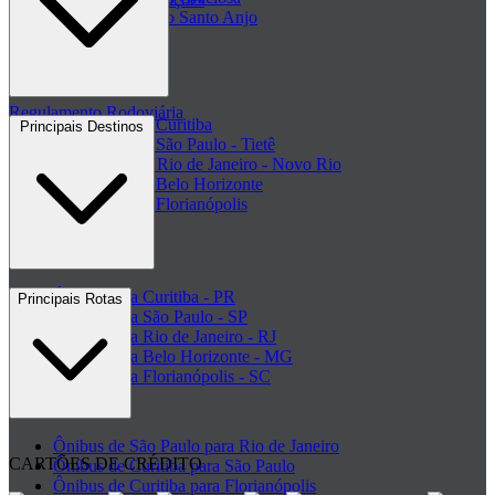
Passagem Viação Santo Anjo
Clube de ofertas
+ Viações
Termos de Uso
Regulamento Rodoviária
Rodoviária de Curitiba
Principais Destinos
Rodoviária de São Paulo - Tietê
Rodoviária do Rio de Janeiro - Novo Rio
Rodoviária de Belo Horizonte
Rodoviária de Florianópolis
+ Rodoviárias
Ônibus para Curitiba - PR
Principais Rotas
Ônibus para São Paulo - SP
Ônibus para Rio de Janeiro - RJ
Ônibus para Belo Horizonte - MG
Ônibus para Florianópolis - SC
+ Destinos
Ônibus de São Paulo para Rio de Janeiro
CARTÕES DE CRÉDITO
Ônibus de Curitiba para São Paulo
Ônibus de Curitiba para Florianópolis