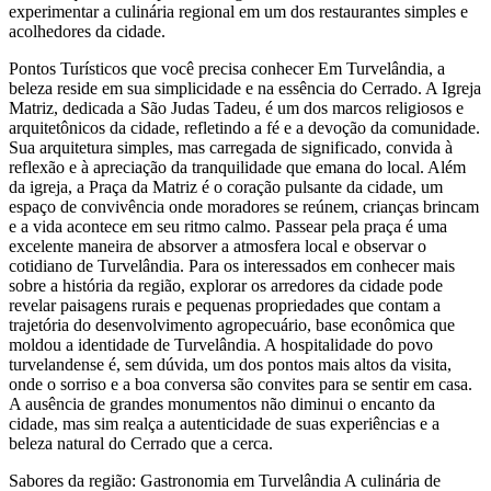
experimentar a culinária regional em um dos restaurantes simples e
acolhedores da cidade.
Pontos Turísticos que você precisa conhecer Em Turvelândia, a
beleza reside em sua simplicidade e na essência do Cerrado. A Igreja
Matriz, dedicada a São Judas Tadeu, é um dos marcos religiosos e
arquitetônicos da cidade, refletindo a fé e a devoção da comunidade.
Sua arquitetura simples, mas carregada de significado, convida à
reflexão e à apreciação da tranquilidade que emana do local. Além
da igreja, a Praça da Matriz é o coração pulsante da cidade, um
espaço de convivência onde moradores se reúnem, crianças brincam
e a vida acontece em seu ritmo calmo. Passear pela praça é uma
excelente maneira de absorver a atmosfera local e observar o
cotidiano de Turvelândia. Para os interessados em conhecer mais
sobre a história da região, explorar os arredores da cidade pode
revelar paisagens rurais e pequenas propriedades que contam a
trajetória do desenvolvimento agropecuário, base econômica que
moldou a identidade de Turvelândia. A hospitalidade do povo
turvelandense é, sem dúvida, um dos pontos mais altos da visita,
onde o sorriso e a boa conversa são convites para se sentir em casa.
A ausência de grandes monumentos não diminui o encanto da
cidade, mas sim realça a autenticidade de suas experiências e a
beleza natural do Cerrado que a cerca.
Sabores da região: Gastronomia em Turvelândia A culinária de