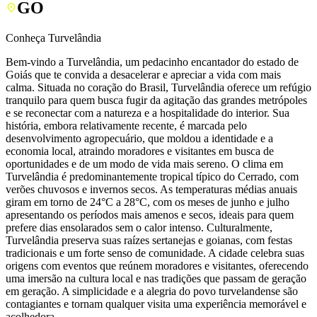
GO
Conheça Turvelândia
Bem-vindo a Turvelândia, um pedacinho encantador do estado de
Goiás que te convida a desacelerar e apreciar a vida com mais
calma. Situada no coração do Brasil, Turvelândia oferece um refúgio
tranquilo para quem busca fugir da agitação das grandes metrópoles
e se reconectar com a natureza e a hospitalidade do interior. Sua
história, embora relativamente recente, é marcada pelo
desenvolvimento agropecuário, que moldou a identidade e a
economia local, atraindo moradores e visitantes em busca de
oportunidades e de um modo de vida mais sereno. O clima em
Turvelândia é predominantemente tropical típico do Cerrado, com
verões chuvosos e invernos secos. As temperaturas médias anuais
giram em torno de 24°C a 28°C, com os meses de junho e julho
apresentando os períodos mais amenos e secos, ideais para quem
prefere dias ensolarados sem o calor intenso. Culturalmente,
Turvelândia preserva suas raízes sertanejas e goianas, com festas
tradicionais e um forte senso de comunidade. A cidade celebra suas
origens com eventos que reúnem moradores e visitantes, oferecendo
uma imersão na cultura local e nas tradições que passam de geração
em geração. A simplicidade e a alegria do povo turvelandense são
contagiantes e tornam qualquer visita uma experiência memorável e
acolhedora.