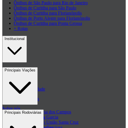
Ônibus de São Paulo para Rio de Janeiro
Ônibus de Curitiba para São Paulo
Ônibus de Curitiba para Florianópolis
Ônibus de Porto Alegre para Florianópolis
Ônibus de Curitiba para Ponta Grossa
+ Rotas
Institucional
Contato
Principais Viações
Blog
Políticas de Privacidade
Passagens de ônibus
Sobre nós
Passagem Princesa dos Campos
Principais Rodoviárias
Passagem Viação Garcia
Central de ajuda - FAQ
Passagem Viação União Santa Cruz
Passagem Viação Graciosa
Regulamento de Promoções