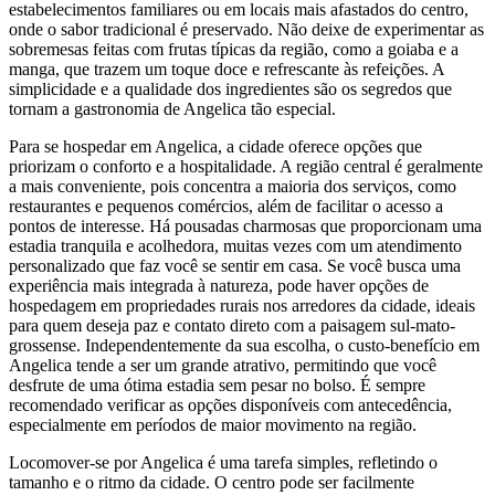
estabelecimentos familiares ou em locais mais afastados do centro,
onde o sabor tradicional é preservado. Não deixe de experimentar as
sobremesas feitas com frutas típicas da região, como a goiaba e a
manga, que trazem um toque doce e refrescante às refeições. A
simplicidade e a qualidade dos ingredientes são os segredos que
tornam a gastronomia de Angelica tão especial.
Para se hospedar em Angelica, a cidade oferece opções que
priorizam o conforto e a hospitalidade. A região central é geralmente
a mais conveniente, pois concentra a maioria dos serviços, como
restaurantes e pequenos comércios, além de facilitar o acesso a
pontos de interesse. Há pousadas charmosas que proporcionam uma
estadia tranquila e acolhedora, muitas vezes com um atendimento
personalizado que faz você se sentir em casa. Se você busca uma
experiência mais integrada à natureza, pode haver opções de
hospedagem em propriedades rurais nos arredores da cidade, ideais
para quem deseja paz e contato direto com a paisagem sul-mato-
grossense. Independentemente da sua escolha, o custo-benefício em
Angelica tende a ser um grande atrativo, permitindo que você
desfrute de uma ótima estadia sem pesar no bolso. É sempre
recomendado verificar as opções disponíveis com antecedência,
especialmente em períodos de maior movimento na região.
Locomover-se por Angelica é uma tarefa simples, refletindo o
tamanho e o ritmo da cidade. O centro pode ser facilmente