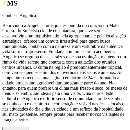
MS
Conheça Angelica
Bem-vindo a Angelica, uma joia escondida no coração do Mato
Grosso do Sul! Esta cidade encantadora, que teve seu
desenvolvimento impulsionado pela agropecuária e pela localização
estratégica, oferece um convite irresistível para quem busca
tranquilidade, contato com a natureza e um vislumbre da autêntica
vida sul-mato-grossense. Fundada com um espírito acolhedor,
Angelica se orgulha de suas raízes e de sua evolução, mantendo um
ritmo de vida sereno que contrasta com a agitação dos grandes
centros urbanos. O clima na região é predominantemente tropical,
com verões quentes e úmidos e invernos mais secos e amenos. As
temperaturas médias anuais giram em torno de 24°C, tornando a
cidade um destino agradável durante grande parte do ano. No
entanto, para quem prefere um clima mais fresco e seco, os meses de
maio a setembro são ideais para uma visita. Uma curiosidade
cultural de Angelica é o forte senso de comunidade, onde vizinhos
se conhecem e o espírito de cooperação é visível nas festas locais e
nas atividades do dia a dia. A cidade é um reflexo da hospitalidade
sul-mato-grossense, sempre pronta para receber novos visitantes de
braços abertos.