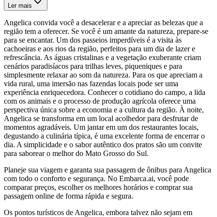
Ler mais
Angelica convida você a desacelerar e a apreciar as belezas que a
região tem a oferecer. Se você é um amante da natureza, prepare-se
para se encantar. Um dos passeios imperdíveis é a visita às
cachoeiras e aos rios da região, perfeitos para um dia de lazer e
refrescância. As águas cristalinas e a vegetação exuberante criam
cenários paradisíacos para trilhas leves, piqueniques e para
simplesmente relaxar ao som da natureza. Para os que apreciam a
vida rural, uma imersão nas fazendas locais pode ser uma
experiência enriquecedora. Conhecer o cotidiano do campo, a lida
com os animais e o processo de produção agrícola oferece uma
perspectiva única sobre a economia e a cultura da região. À noite,
Angelica se transforma em um local acolhedor para desfrutar de
momentos agradáveis. Um jantar em um dos restaurantes locais,
degustando a culinária típica, é uma excelente forma de encerrar o
dia. A simplicidade e o sabor autêntico dos pratos são um convite
para saborear o melhor do Mato Grosso do Sul.
Planeje sua viagem e garanta sua passagem de ônibus para Angelica
com todo o conforto e segurança. No Embarca.ai, você pode
comparar preços, escolher os melhores horários e comprar sua
passagem online de forma rápida e segura.
Os pontos turísticos de Angelica, embora talvez não sejam em