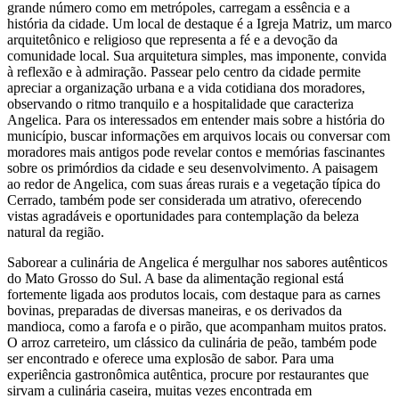
grande número como em metrópoles, carregam a essência e a
história da cidade. Um local de destaque é a Igreja Matriz, um marco
arquitetônico e religioso que representa a fé e a devoção da
comunidade local. Sua arquitetura simples, mas imponente, convida
à reflexão e à admiração. Passear pelo centro da cidade permite
apreciar a organização urbana e a vida cotidiana dos moradores,
observando o ritmo tranquilo e a hospitalidade que caracteriza
Angelica. Para os interessados em entender mais sobre a história do
município, buscar informações em arquivos locais ou conversar com
moradores mais antigos pode revelar contos e memórias fascinantes
sobre os primórdios da cidade e seu desenvolvimento. A paisagem
ao redor de Angelica, com suas áreas rurais e a vegetação típica do
Cerrado, também pode ser considerada um atrativo, oferecendo
vistas agradáveis e oportunidades para contemplação da beleza
natural da região.
Saborear a culinária de Angelica é mergulhar nos sabores autênticos
do Mato Grosso do Sul. A base da alimentação regional está
fortemente ligada aos produtos locais, com destaque para as carnes
bovinas, preparadas de diversas maneiras, e os derivados da
mandioca, como a farofa e o pirão, que acompanham muitos pratos.
O arroz carreteiro, um clássico da culinária de peão, também pode
ser encontrado e oferece uma explosão de sabor. Para uma
experiência gastronômica autêntica, procure por restaurantes que
sirvam a culinária caseira, muitas vezes encontrada em