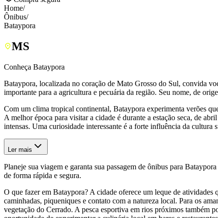
Home
/
Ônibus
/
Bataypora
MS
Conheça Bataypora
Bataypora, localizada no coração de Mato Grosso do Sul, convida voc
importante para a agricultura e pecuária da região. Seu nome, de ori
Com um clima tropical continental, Bataypora experimenta verões qu
A melhor época para visitar a cidade é durante a estação seca, de abri
intensas. Uma curiosidade interessante é a forte influência da cultur
Ler mais
Planeje sua viagem e garanta sua passagem de ônibus para Bataypora
de forma rápida e segura.
O que fazer em Bataypora? A cidade oferece um leque de atividades q
caminhadas, piqueniques e contato com a natureza local. Para os amante
vegetação do Cerrado. A pesca esportiva em rios próximos também pode 