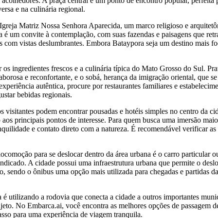
s acolhedores. A praça central é um ponto de encontro popular, perfeita
rsa e na culinária regional.
Igreja Matriz Nossa Senhora Aparecida, um marco religioso e arquitetô
ora é um convite à contemplação, com suas fazendas e paisagens que ret
es com vistas deslumbrantes. Embora Bataypora seja um destino mais foc
s ingredientes frescos e a culinária típica do Mato Grosso do Sul. Pra
saborosa e reconfortante, e o sobá, herança da imigração oriental, que s
eriência autêntica, procure por restaurantes familiares e estabelecim
ustar bebidas regionais.
isitantes podem encontrar pousadas e hotéis simples no centro da cidad
o aos principais pontos de interesse. Para quem busca uma imersão maio
uilidade e contato direto com a natureza. É recomendável verificar as
moção para se deslocar dentro da área urbana é o carro particular ou a
indicado. A cidade possui uma infraestrutura urbana que permite o desl
o, sendo o ônibus uma opção mais utilizada para chegadas e partidas da 
é utilizando a rodovia que conecta a cidade a outros importantes mun
rajeto. No Embarca.ai, você encontra as melhores opções de passagem d
asso para uma experiência de viagem tranquila.