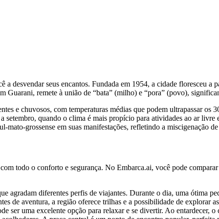
ê a desvendar seus encantos. Fundada em 1954, a cidade floresceu a p
gem Guarani, remete à união de “bata” (milho) e “pora” (povo), signific
entes e chuvosos, com temperaturas médias que podem ultrapassar os 
l a setembro, quando o clima é mais propício para atividades ao ar livre
a sul-mato-grossense em suas manifestações, refletindo a miscigenação 
 com todo o conforto e segurança. No Embarca.ai, você pode comparar 
ue agradam diferentes perfis de viajantes. Durante o dia, uma ótima p
s de aventura, a região oferece trilhas e a possibilidade de explorar a
ser uma excelente opção para relaxar e se divertir. Ao entardecer, o c