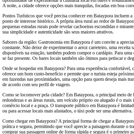
oportunidade de experimentar a culinária local em bares e restaurante
A noite, a cidade oferece opções mais tranquilas, focadas em boa conve
Pontos Turísticos que você precisa conhecer em Bataypora incluem a 
ponto de interesse histórico. A própria área rural ao redor de Batayp
pequenas estradas rurais pode revelar cachoeiras escondidas e mirant
sua simplicidade e autenticidade são seus maiores atrativos.
Sabores da região: Gastronomia em Bataypora é um convite a apreciar o
constante. Não deixe de experimentar o arroz carreteiro, uma receita 
disponíveis na estação, também podem compor o cardápio. Para uma exp
se faz presente. Os bares locais também são ótimos para petiscar e deg
Onde se hospedar em Bataypora? Para uma experiência confortável, os v
oferece um bom custo-benefício e permite que o turista esteja próxim
em fazendas nas proximidades, uma opção para quem deseja mais tranq
de acordo com seu perfil de viagem.
Como se locomover pela cidade? Em Bataypora, o principal meio de loco
redondezas e as áreas rurais, um veículo próprio ou alugado é o mais 
comércio local e a praça. O transporte público em Bataypora é limitad
ou para acessar locais mais afastados, o táxi pode ser uma alternativa.
Como chegar em Bataypora? A principal forma de chegar a Bataypora 
prática e segura, permitindo que você aprecie a paisagem durante o t
comprar sua passagem online de forma rápida e segura é o primeiro p