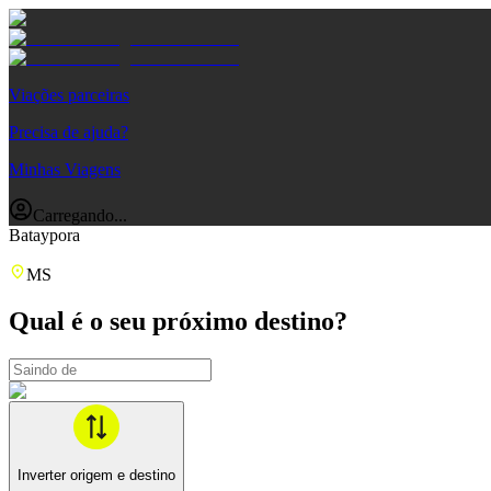
Viações parceiras
Precisa de ajuda?
Minhas Viagens
Carregando...
Bataypora
MS
Qual é o seu próximo destino?
Inverter origem e destino