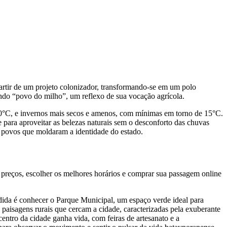
artir de um projeto colonizador, transformando-se em um polo
ando “povo do milho”, um reflexo de sua vocação agrícola.
30°C, e invernos mais secos e amenos, com mínimas em torno de 15°C.
 e para aproveitar as belezas naturais sem o desconforto das chuvas
de povos que moldaram a identidade do estado.
preços, escolher os melhores horários e comprar sua passagem online
edida é conhecer o Parque Municipal, um espaço verde ideal para
s paisagens rurais que cercam a cidade, caracterizadas pela exuberante
entro da cidade ganha vida, com feiras de artesanato e a