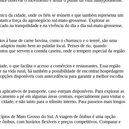
 para observar o movimento e sentir o pulsar da vida batayporanense.
nico da cidade, onde os fiéis se reúnem e que também representa um
ratam a força do agronegócio sul-mato-grossense. Explorar as
ado na tranquilidade e na vivência do dia a dia sul-mato-grossense,
tos à base de carne bovina, como o churrasco e o tereré, são uma
e adaptou muito bem ao paladar local. Peixes de rio, quando
entos que servem a comida caseira, onde o tempero especial da região
e, o que facilita o acesso a comércios e restaurantes. Essa região
r na vida rural, há também a possibilidade de encontrar hospedagens
 opções disponíveis com antecedência para garantir a melhor escolha
plicativos de transporte, caso estejam disponíveis. Para explorar as
ocamento a pé em algumas áreas centrais, especialmente para visitar o
cidade, e não tanto para o trânsito interno. Para passeios mais longos
icípios de Mato Grosso do Sul. A viagem de ônibus é uma opção
e ônibus, com horários flexíveis e preços competitivos. Comparar e