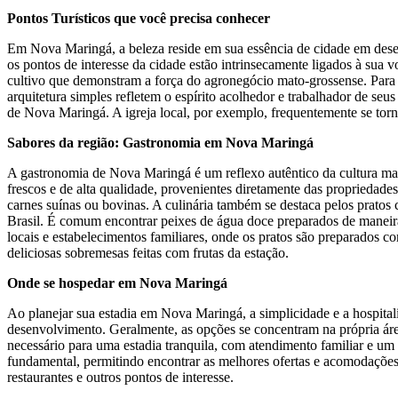
Pontos Turísticos que você precisa conhecer
Em Nova Maringá, a beleza reside em sua essência de cidade em desen
os pontos de interesse da cidade estão intrinsecamente ligados à sua 
cultivo que demonstram a força do agronegócio mato-grossense. Para 
arquitetura simples refletem o espírito acolhedor e trabalhador de seu
de Nova Maringá. A igreja local, por exemplo, frequentemente se tor
Sabores da região: Gastronomia em Nova Maringá
A gastronomia de Nova Maringá é um reflexo autêntico da cultura mato
frescos e de alta qualidade, provenientes diretamente das propriedade
carnes suínas ou bovinas. A culinária também se destaca pelos pratos
Brasil. É comum encontrar peixes de água doce preparados de maneira 
locais e estabelecimentos familiares, onde os pratos são preparados c
deliciosas sobremesas feitas com frutas da estação.
Onde se hospedar em Nova Maringá
Ao planejar sua estadia em Nova Maringá, a simplicidade e a hospita
desenvolvimento. Geralmente, as opções se concentram na própria área
necessário para uma estadia tranquila, com atendimento familiar e um
fundamental, permitindo encontrar as melhores ofertas e acomodações
restaurantes e outros pontos de interesse.