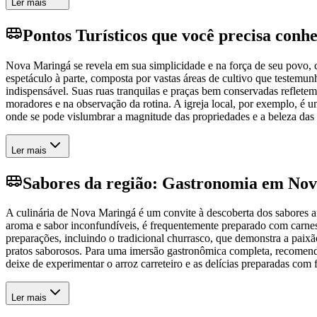
Ler mais
Pontos Turísticos que você precisa conh
Nova Maringá se revela em sua simplicidade e na força de seu povo, c
espetáculo à parte, composta por vastas áreas de cultivo que testem
indispensável. Suas ruas tranquilas e praças bem conservadas refletem
moradores e na observação da rotina. A igreja local, por exemplo, é u
onde se pode vislumbrar a magnitude das propriedades e a beleza das 
Ler mais
Sabores da região: Gastronomia em No
A culinária de Nova Maringá é um convite à descoberta dos sabores a
aroma e sabor inconfundíveis, é frequentemente preparado com carnes 
preparações, incluindo o tradicional churrasco, que demonstra a pai
pratos saborosos. Para uma imersão gastronômica completa, recomenda-s
deixe de experimentar o arroz carreteiro e as delícias preparadas com 
Ler mais