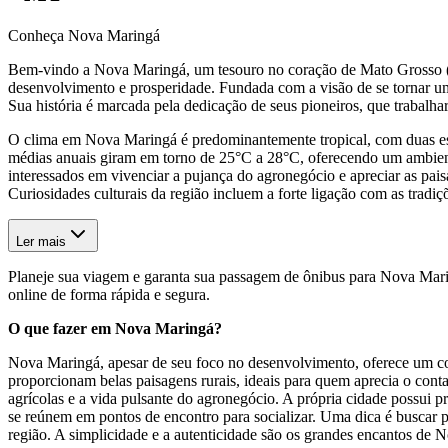
Conheça Nova Maringá
Bem-vindo a Nova Maringá, um tesouro no coração de Mato Grosso 
desenvolvimento e prosperidade. Fundada com a visão de se tornar um
Sua história é marcada pela dedicação de seus pioneiros, que trabalha
O clima em Nova Maringá é predominantemente tropical, com duas est
médias anuais giram em torno de 25°C a 28°C, oferecendo um ambiente 
interessados em vivenciar a pujança do agronegócio e apreciar as paisa
Curiosidades culturais da região incluem a forte ligação com as tradi
Ler mais
Planeje sua viagem e garanta sua passagem de ônibus para Nova Mari
online de forma rápida e segura.
O que fazer em Nova Maringá?
Nova Maringá, apesar de seu foco no desenvolvimento, oferece um conv
proporcionam belas paisagens rurais, ideais para quem aprecia o conta
agrícolas e a vida pulsante do agronegócio. A própria cidade possui pr
se reúnem em pontos de encontro para socializar. Uma dica é buscar p
região. A simplicidade e a autenticidade são os grandes encantos de 