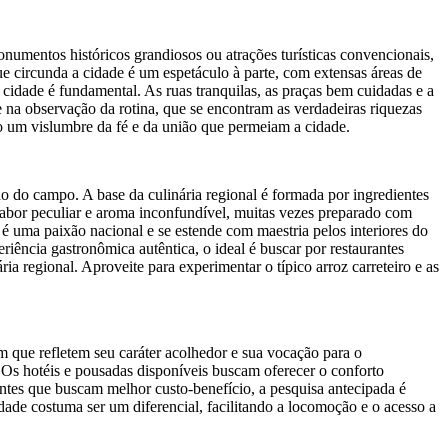
umentos históricos grandiosos ou atrações turísticas convencionais,
que circunda a cidade é um espetáculo à parte, com extensas áreas de
idade é fundamental. As ruas tranquilas, as praças bem cuidadas e a
 e na observação da rotina, que se encontram as verdadeiras riquezas
o um vislumbre da fé e da união que permeiam a cidade.
o do campo. A base da culinária regional é formada por ingredientes
 sabor peculiar e aroma inconfundível, muitas vezes preparado com
é uma paixão nacional e se estende com maestria pelos interiores do
iência gastronômica autêntica, o ideal é buscar por restaurantes
a regional. Aproveite para experimentar o típico arroz carreteiro e as
 que refletem seu caráter acolhedor e sua vocação para o
. Os hotéis e pousadas disponíveis buscam oferecer o conforto
antes que buscam melhor custo-benefício, a pesquisa antecipada é
de costuma ser um diferencial, facilitando a locomoção e o acesso a