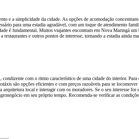
 e a simplicidade da cidade. As opções de acomodação concentram-se n
ssário para uma estadia agradável, com um toque de atendimento famili
lidade é fundamental. Muitos viajantes encontram em Nova Maringá um 
 restaurantes e outros pontos de interesse, tornando a estadia ainda ma
 condizente com o ritmo característico de uma cidade do interior. Para
totáxis são opções eficientes e com preços razoáveis para se locomover
 arquitetura local e interagir com os moradores. Se o seu interesse for e
 agronegócio em seu próprio tempo. Recomenda-se verificar as condições 