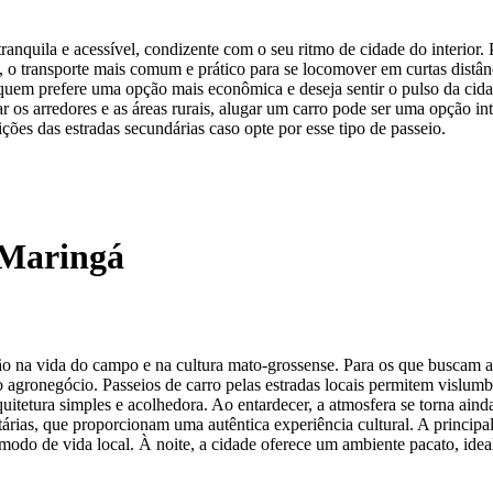
uila e acessível, condizente com o seu ritmo de cidade do interior. P
, o transporte mais comum e prático para se locomover em curtas distân
 quem prefere uma opção mais econômica e deseja sentir o pulso da cida
ar os arredores e as áreas rurais, alugar um carro pode ser uma opção in
ções das estradas secundárias caso opte por esse tipo de passeio.
 Maringá
ão na vida do campo e na cultura mato-grossense. Para os que buscam at
do agronegócio. Passeios de carro pelas estradas locais permitem vislum
quitetura simples e acolhedora. Ao entardecer, a atmosfera se torna ai
tárias, que proporcionam uma autêntica experiência cultural. A principal
do de vida local. À noite, a cidade oferece um ambiente pacato, ideal