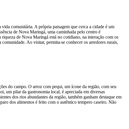
a vida comunitária. A própria paisagem que cerca a cidade é um
 essência de Nova Maringá, uma caminhada pelo centro é
ira riqueza de Nova Maringá está no cotidiano, na interação com os
a comunidade. Ao visitar, permita-se conhecer os arredores rurais,
dições do campo. O arroz com pequi, um ícone da região, com seu
i, um pilar da gastronomia local, é apreciada em diversas
venientes dos rios abundantes da região, também ganham destaque em
eparo dos alimentos é feito com o autêntico tempero caseiro. Não