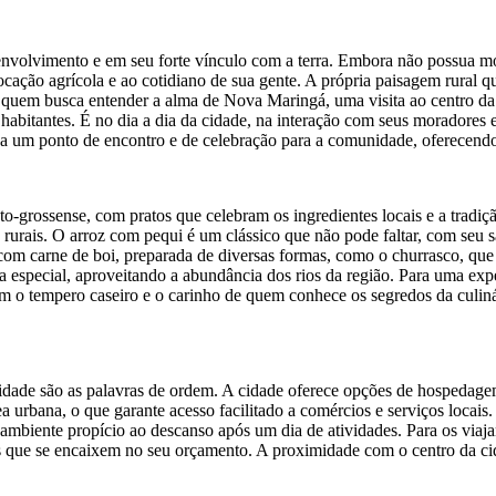
volvimento e em seu forte vínculo com a terra. Embora não possua mon
vocação agrícola e ao cotidiano de sua gente. A própria paisagem rural 
quem busca entender a alma de Nova Maringá, uma visita ao centro da c
s habitantes. É no dia a dia da cidade, na interação com seus moradores
na um ponto de encontro e de celebração para a comunidade, oferecend
-grossense, com pratos que celebram os ingredientes locais e a tradiçã
s rurais. O arroz com pequi é um clássico que não pode faltar, com seu
 com carne de boi, preparada de diversas formas, como o churrasco, que 
especial, aproveitando a abundância dos rios da região. Para uma exper
om o tempero caseiro e o carinho de quem conhece os segredos da culinári
lidade são as palavras de ordem. A cidade oferece opções de hospedagem
 urbana, o que garante acesso facilitado a comércios e serviços locais
 ambiente propício ao descanso após um dia de atividades. Para os viaj
 que se encaixem no seu orçamento. A proximidade com o centro da cida