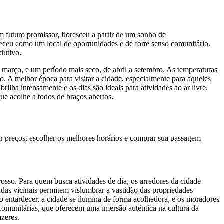
m futuro promissor, floresceu a partir de um sonho de
eceu como um local de oportunidades e de forte senso comunitário.
dutivo.
março, e um período mais seco, de abril a setembro. As temperaturas
. A melhor época para visitar a cidade, especialmente para aqueles
ilha intensamente e os dias são ideais para atividades ao ar livre.
que acolhe a todos de braços abertos.
 preços, escolher os melhores horários e comprar sua passagem
osso. Para quem busca atividades de dia, os arredores da cidade
adas vicinais permitem vislumbrar a vastidão das propriedades
 Ao entardecer, a cidade se ilumina de forma acolhedora, e os moradores
comunitárias, que oferecem uma imersão autêntica na cultura da
azeres.