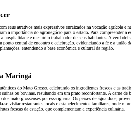
ecer
om seus atrativos mais expressivos enraizados na vocação agrícola e n
unham a importância do agronegócio para o estado. Para compreender a
 a hospitalidade e o espírito trabalhador de seus habitantes. A verdade
m ponto central de encontro e celebração, evidenciando a fé e a união d
plantações, entendendo a base econômica e cultural da região.
va Maringá
utênticos do Mato Grosso, celebrando os ingredientes frescos e as tra
suínas ou bovinas, resultando em um prato reconfortante. A carne de bo
xão dos mato-grossenses por essa iguaria. Os peixes de água doce, pro
e visitar restaurantes locais e estabelecimentos familiares, onde o pr
frutas frescas da estação, que complementam a experiência culinária.