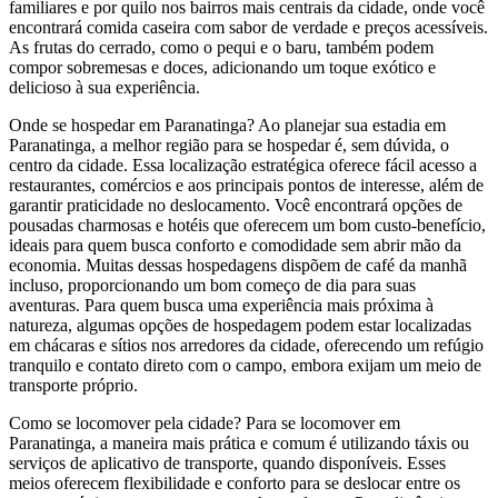
familiares e por quilo nos bairros mais centrais da cidade, onde você
encontrará comida caseira com sabor de verdade e preços acessíveis.
As frutas do cerrado, como o pequi e o baru, também podem
compor sobremesas e doces, adicionando um toque exótico e
delicioso à sua experiência.
Onde se hospedar em Paranatinga? Ao planejar sua estadia em
Paranatinga, a melhor região para se hospedar é, sem dúvida, o
centro da cidade. Essa localização estratégica oferece fácil acesso a
restaurantes, comércios e aos principais pontos de interesse, além de
garantir praticidade no deslocamento. Você encontrará opções de
pousadas charmosas e hotéis que oferecem um bom custo-benefício,
ideais para quem busca conforto e comodidade sem abrir mão da
economia. Muitas dessas hospedagens dispõem de café da manhã
incluso, proporcionando um bom começo de dia para suas
aventuras. Para quem busca uma experiência mais próxima à
natureza, algumas opções de hospedagem podem estar localizadas
em chácaras e sítios nos arredores da cidade, oferecendo um refúgio
tranquilo e contato direto com o campo, embora exijam um meio de
transporte próprio.
Como se locomover pela cidade? Para se locomover em
Paranatinga, a maneira mais prática e comum é utilizando táxis ou
serviços de aplicativo de transporte, quando disponíveis. Esses
meios oferecem flexibilidade e conforto para se deslocar entre os