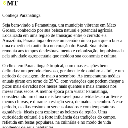
MT
Conheça Paranatinga
Seja bem-vindo a Paranatinga, um município vibrante em Mato
Grosso, conhecido por sua beleza natural e potencial agrícola.
Localizada em uma região de transição entre o cerrado e a
Amazônia, Paranatinga oferece um cenário único para quem busca
uma experiência autêntica no coração do Brasil. Sua história
remonta aos tempos de desbravamento e colonização, impulsionada
pela atividade agropecuária que moldou sua economia e cultura.
O clima em Paranatinga é tropical, com duas estações bem
definidas: um período chuvoso, geralmente de outubro a abril, e um
período de estiagem, de maio a setembro. As temperaturas médias
anuais giram em torno de 25°C, com variações que podem chegar a
picos mais elevados nos meses mais quentes e mais amenos nos
meses mais secos. A melhor época para visitar Paranatinga,
considerando um clima mais favorável para atividades ao ar livre e
menos chuvas, é durante a estação seca, de maio a setembro. Nesse
período, os dias costumam ser ensolarados e com temperaturas
agradáveis, ideais para explorar as belezas da região. Uma
curiosidade cultural é a forte influência das tradições do campo,
refletida em festas populares, na culinária e no modo de vida
acolhedor de seus habitantes.