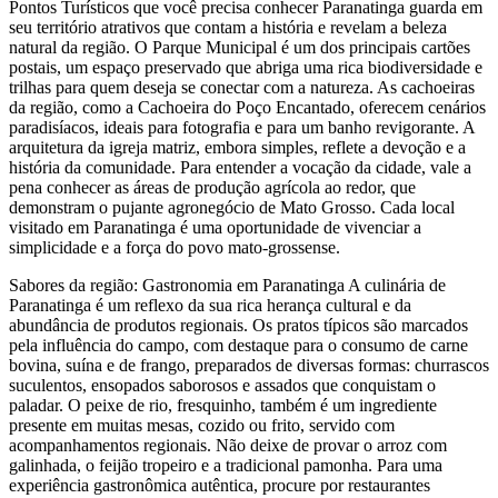
Pontos Turísticos que você precisa conhecer Paranatinga guarda em
seu território atrativos que contam a história e revelam a beleza
natural da região. O Parque Municipal é um dos principais cartões
postais, um espaço preservado que abriga uma rica biodiversidade e
trilhas para quem deseja se conectar com a natureza. As cachoeiras
da região, como a Cachoeira do Poço Encantado, oferecem cenários
paradisíacos, ideais para fotografia e para um banho revigorante. A
arquitetura da igreja matriz, embora simples, reflete a devoção e a
história da comunidade. Para entender a vocação da cidade, vale a
pena conhecer as áreas de produção agrícola ao redor, que
demonstram o pujante agronegócio de Mato Grosso. Cada local
visitado em Paranatinga é uma oportunidade de vivenciar a
simplicidade e a força do povo mato-grossense.
Sabores da região: Gastronomia em Paranatinga A culinária de
Paranatinga é um reflexo da sua rica herança cultural e da
abundância de produtos regionais. Os pratos típicos são marcados
pela influência do campo, com destaque para o consumo de carne
bovina, suína e de frango, preparados de diversas formas: churrascos
suculentos, ensopados saborosos e assados que conquistam o
paladar. O peixe de rio, fresquinho, também é um ingrediente
presente em muitas mesas, cozido ou frito, servido com
acompanhamentos regionais. Não deixe de provar o arroz com
galinhada, o feijão tropeiro e a tradicional pamonha. Para uma
experiência gastronômica autêntica, procure por restaurantes