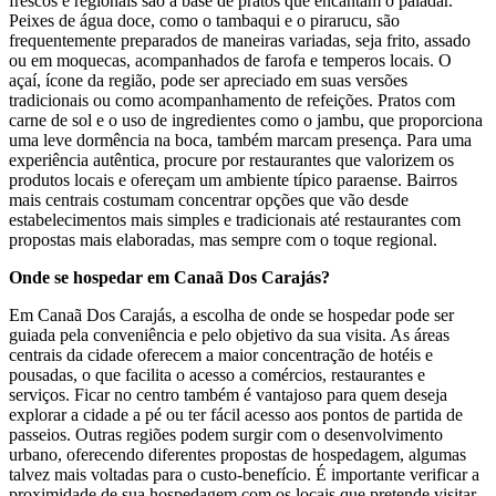
frescos e regionais são a base de pratos que encantam o paladar.
Peixes de água doce, como o tambaqui e o pirarucu, são
frequentemente preparados de maneiras variadas, seja frito, assado
ou em moquecas, acompanhados de farofa e temperos locais. O
açaí, ícone da região, pode ser apreciado em suas versões
tradicionais ou como acompanhamento de refeições. Pratos com
carne de sol e o uso de ingredientes como o jambu, que proporciona
uma leve dormência na boca, também marcam presença. Para uma
experiência autêntica, procure por restaurantes que valorizem os
produtos locais e ofereçam um ambiente típico paraense. Bairros
mais centrais costumam concentrar opções que vão desde
estabelecimentos mais simples e tradicionais até restaurantes com
propostas mais elaboradas, mas sempre com o toque regional.
Onde se hospedar em Canaã Dos Carajás?
Em Canaã Dos Carajás, a escolha de onde se hospedar pode ser
guiada pela conveniência e pelo objetivo da sua visita. As áreas
centrais da cidade oferecem a maior concentração de hotéis e
pousadas, o que facilita o acesso a comércios, restaurantes e
serviços. Ficar no centro também é vantajoso para quem deseja
explorar a cidade a pé ou ter fácil acesso aos pontos de partida de
passeios. Outras regiões podem surgir com o desenvolvimento
urbano, oferecendo diferentes propostas de hospedagem, algumas
talvez mais voltadas para o custo-benefício. É importante verificar a
proximidade de sua hospedagem com os locais que pretende visitar