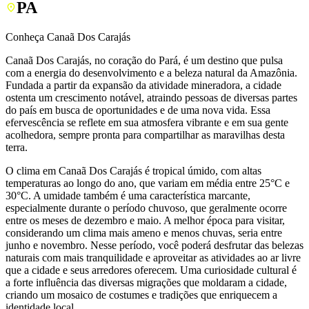
PA
Conheça Canaã Dos Carajás
Canaã Dos Carajás, no coração do Pará, é um destino que pulsa
com a energia do desenvolvimento e a beleza natural da Amazônia.
Fundada a partir da expansão da atividade mineradora, a cidade
ostenta um crescimento notável, atraindo pessoas de diversas partes
do país em busca de oportunidades e de uma nova vida. Essa
efervescência se reflete em sua atmosfera vibrante e em sua gente
acolhedora, sempre pronta para compartilhar as maravilhas desta
terra.
O clima em Canaã Dos Carajás é tropical úmido, com altas
temperaturas ao longo do ano, que variam em média entre 25°C e
30°C. A umidade também é uma característica marcante,
especialmente durante o período chuvoso, que geralmente ocorre
entre os meses de dezembro e maio. A melhor época para visitar,
considerando um clima mais ameno e menos chuvas, seria entre
junho e novembro. Nesse período, você poderá desfrutar das belezas
naturais com mais tranquilidade e aproveitar as atividades ao ar livre
que a cidade e seus arredores oferecem. Uma curiosidade cultural é
a forte influência das diversas migrações que moldaram a cidade,
criando um mosaico de costumes e tradições que enriquecem a
identidade local.