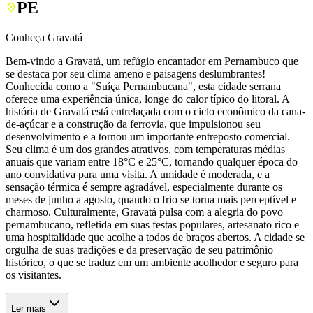
PE
Conheça Gravatá
Bem-vindo a Gravatá, um refúgio encantador em Pernambuco que
se destaca por seu clima ameno e paisagens deslumbrantes!
Conhecida como a "Suíça Pernambucana", esta cidade serrana
oferece uma experiência única, longe do calor típico do litoral. A
história de Gravatá está entrelaçada com o ciclo econômico da cana-
de-açúcar e a construção da ferrovia, que impulsionou seu
desenvolvimento e a tornou um importante entreposto comercial.
Seu clima é um dos grandes atrativos, com temperaturas médias
anuais que variam entre 18°C e 25°C, tornando qualquer época do
ano convidativa para uma visita. A umidade é moderada, e a
sensação térmica é sempre agradável, especialmente durante os
meses de junho a agosto, quando o frio se torna mais perceptível e
charmoso. Culturalmente, Gravatá pulsa com a alegria do povo
pernambucano, refletida em suas festas populares, artesanato rico e
uma hospitalidade que acolhe a todos de braços abertos. A cidade se
orgulha de suas tradições e da preservação de seu patrimônio
histórico, o que se traduz em um ambiente acolhedor e seguro para
os visitantes.
Ler mais