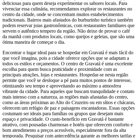
deliciosas para quem deseja experimentar os sabores locais. Para
vivenciar essa culinária, recomendamos explorar os restaurantes no
centro da cidade, onde se concentram muitos estabelecimentos
tradicionais. Bairros mais afastados do burburinho turístico também
podem reservar joias gastronômicas, com restaurantes familiares que
servem o autêntico tempero da região. Não deixe de provar o café
da manhã com produtos locais, como queijos e geleias, que são uma
ótima maneira de começar o dia.
Encontrar o lugar ideal para se hospedar em Gravatá é mais fácil do
que você imagina, pois a cidade oferece opções que se adaptam a
todos os estilos e orçamentos. O centro de Gravatá é uma excelente
escolha para quem busca praticidade e proximidade com as
principais atrações, lojas e restaurantes. Hospedar-se nesta região
permite que você se desloque a pé para muitos pontos de interesse,
otimizando seu tempo e aproveitando ao máximo a atmosfera
vibrante da cidade. Para aqueles que buscam tranquilidade e contato
mais intenso com a natureza, as regiões mais afastadas do centro,
como as áreas próximas ao Alto do Cruzeiro ou em sítios e chácaras,
oferecem um refúgio de paz e paisagens encantadoras. Essas opções
costumam ser ideais para famílias ou grupos que desejam mais
espaço e privacidade. O custo-benefício em Gravatá é bastante
atrativo, com pousadas charmosas e hotéis que oferecem conforto e
bom atendimento a preços acessíveis, especialmente fora da alta
temporada. Pesquisar com antecedência garante as melhores tarifas e