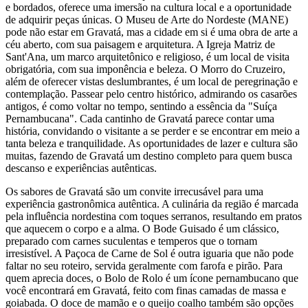
e bordados, oferece uma imersão na cultura local e a oportunidade
de adquirir peças únicas. O Museu de Arte do Nordeste (MANE)
pode não estar em Gravatá, mas a cidade em si é uma obra de arte a
céu aberto, com sua paisagem e arquitetura. A Igreja Matriz de
Sant'Ana, um marco arquitetônico e religioso, é um local de visita
obrigatória, com sua imponência e beleza. O Morro do Cruzeiro,
além de oferecer vistas deslumbrantes, é um local de peregrinação e
contemplação. Passear pelo centro histórico, admirando os casarões
antigos, é como voltar no tempo, sentindo a essência da "Suíça
Pernambucana". Cada cantinho de Gravatá parece contar uma
história, convidando o visitante a se perder e se encontrar em meio a
tanta beleza e tranquilidade. As oportunidades de lazer e cultura são
muitas, fazendo de Gravatá um destino completo para quem busca
descanso e experiências autênticas.
Os sabores de Gravatá são um convite irrecusável para uma
experiência gastronômica autêntica. A culinária da região é marcada
pela influência nordestina com toques serranos, resultando em pratos
que aquecem o corpo e a alma. O Bode Guisado é um clássico,
preparado com carnes suculentas e temperos que o tornam
irresistível. A Paçoca de Carne de Sol é outra iguaria que não pode
faltar no seu roteiro, servida geralmente com farofa e pirão. Para
quem aprecia doces, o Bolo de Rolo é um ícone pernambucano que
você encontrará em Gravatá, feito com finas camadas de massa e
goiabada. O doce de mamão e o queijo coalho também são opções