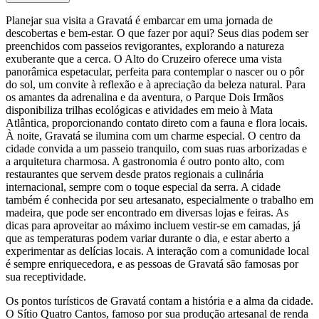
Planejar sua visita a Gravatá é embarcar em uma jornada de
descobertas e bem-estar. O que fazer por aqui? Seus dias podem ser
preenchidos com passeios revigorantes, explorando a natureza
exuberante que a cerca. O Alto do Cruzeiro oferece uma vista
panorâmica espetacular, perfeita para contemplar o nascer ou o pôr
do sol, um convite à reflexão e à apreciação da beleza natural. Para
os amantes da adrenalina e da aventura, o Parque Dois Irmãos
disponibiliza trilhas ecológicas e atividades em meio à Mata
Atlântica, proporcionando contato direto com a fauna e flora locais.
À noite, Gravatá se ilumina com um charme especial. O centro da
cidade convida a um passeio tranquilo, com suas ruas arborizadas e
a arquitetura charmosa. A gastronomia é outro ponto alto, com
restaurantes que servem desde pratos regionais a culinária
internacional, sempre com o toque especial da serra. A cidade
também é conhecida por seu artesanato, especialmente o trabalho em
madeira, que pode ser encontrado em diversas lojas e feiras. As
dicas para aproveitar ao máximo incluem vestir-se em camadas, já
que as temperaturas podem variar durante o dia, e estar aberto a
experimentar as delícias locais. A interação com a comunidade local
é sempre enriquecedora, e as pessoas de Gravatá são famosas por
sua receptividade.
Os pontos turísticos de Gravatá contam a história e a alma da cidade.
O Sítio Quatro Cantos, famoso por sua produção artesanal de renda