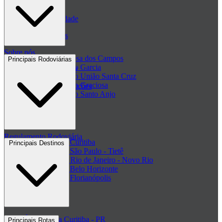
Blog
Políticas de Privacidade
Passagens de ônibus
Sobre nós
Passagem Princesa dos Campos
Principais Rodoviárias
Passagem Viação Garcia
Central de ajuda - FAQ
Passagem Viação União Santa Cruz
Passagem Viação Graciosa
Regulamento de Promoções
Passagem Viação Santo Anjo
Clube de ofertas
+ Viações
Termos de Uso
Regulamento Rodoviária
Rodoviária de Curitiba
Principais Destinos
Rodoviária de São Paulo - Tietê
Rodoviária do Rio de Janeiro - Novo Rio
Rodoviária de Belo Horizonte
Rodoviária de Florianópolis
+ Rodoviárias
Ônibus para Curitiba - PR
Principais Rotas