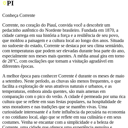
PI
Conheça Corrente
Corrente, no coração do Piauí, convida você a descobrir um
pedacinho autêntico do Nordeste brasileiro. Fundada em 1870, a
cidade carrega em sua história a força e a resiliência de seu povo,
que moldou a paisagem e a cultura local ao longo dos anos. Situada
no sudoeste do estado, Corrente se destaca por seu clima semiárido,
com temperaturas que podem ser elevadas durante boa parte do ano,
especialmente nos meses mais quentes. A média anual gira em torno
de 28°C, com oscilações que tornam a visitação agradável em
diferentes épocas.
A melhor época para conhecer Corrente é durante os meses de maio
a setembro. Neste período, as chuvas são menos frequentes, o que
facilita a exploração de seus atrativos naturais e urbanos, e as
temperaturas, embora ainda quentes, são mais amenas em
comparação com o pico do verão. A cidade é permeada por uma rica
cultura que se reflete em suas festas populares, na hospitalidade de
seus moradores e nas tradições que se mantêm vivas. Uma
curiosidade interessante é a forte influência da pecuária na economia
e no cotidiano local, algo que se reflete em sua culinária e em seus
costumes. Venha se encantar com a simplicidade e a beleza de
Corrente, uma cidade que oferece uma experiência genuína e