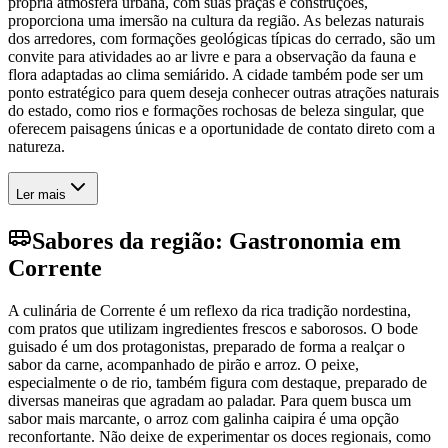
própria atmosfera urbana, com suas praças e construções,
proporciona uma imersão na cultura da região. As belezas naturais
dos arredores, com formações geológicas típicas do cerrado, são um
convite para atividades ao ar livre e para a observação da fauna e
flora adaptadas ao clima semiárido. A cidade também pode ser um
ponto estratégico para quem deseja conhecer outras atrações naturais
do estado, como rios e formações rochosas de beleza singular, que
oferecem paisagens únicas e a oportunidade de contato direto com a
natureza.
Ler mais
Sabores da região: Gastronomia em
Corrente
A culinária de Corrente é um reflexo da rica tradição nordestina,
com pratos que utilizam ingredientes frescos e saborosos. O bode
guisado é um dos protagonistas, preparado de forma a realçar o
sabor da carne, acompanhado de pirão e arroz. O peixe,
especialmente o de rio, também figura com destaque, preparado de
diversas maneiras que agradam ao paladar. Para quem busca um
sabor mais marcante, o arroz com galinha caipira é uma opção
reconfortante. Não deixe de experimentar os doces regionais, como