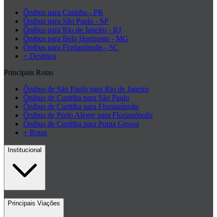
Ônibus para Curitiba - PR
Ônibus para São Paulo - SP
Ônibus para Rio de Janeiro - RJ
Ônibus para Belo Horizonte - MG
Ônibus para Florianópolis - SC
+ Destinos
Principais Rotas
Ônibus de São Paulo para Rio de Janeiro
Ônibus de Curitiba para São Paulo
Ônibus de Curitiba para Florianópolis
Ônibus de Porto Alegre para Florianópolis
Ônibus de Curitiba para Ponta Grossa
+ Rotas
Institucional
Contato
Principais Viações