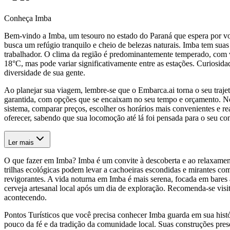
Conheça Imba
Bem-vindo a Imba, um tesouro no estado do Paraná que espera por vo
busca um refúgio tranquilo e cheio de belezas naturais. Imba tem sua
trabalhador. O clima da região é predominantemente temperado, com v
18°C, mas pode variar significativamente entre as estações. Curiosida
diversidade de sua gente.
Ao planejar sua viagem, lembre-se que o Embarca.ai torna o seu traj
garantida, com opções que se encaixam no seu tempo e orçamento. N
sistema, comparar preços, escolher os horários mais convenientes e r
oferecer, sabendo que sua locomoção até lá foi pensada para o seu co
Ler mais
O que fazer em Imba? Imba é um convite à descoberta e ao relaxamento
trilhas ecológicas podem levar a cachoeiras escondidas e mirantes com
revigorantes. A vida noturna em Imba é mais serena, focada em bares
cerveja artesanal local após um dia de exploração. Recomenda-se visit
acontecendo.
Pontos Turísticos que você precisa conhecer Imba guarda em sua histó
pouco da fé e da tradição da comunidade local. Suas construções pres