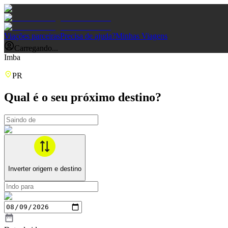
Viações parceiras
Precisa de ajuda?
Minhas Viagens
Carregando...
Imba
PR
Qual é o seu próximo destino?
Inverter origem e destino