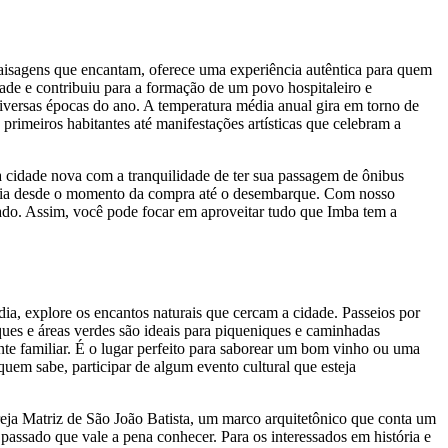
aisagens que encantam, oferece uma experiência autêntica para quem
dade e contribuiu para a formação de um povo hospitaleiro e
iversas épocas do ano. A temperatura média anual gira em torno de
primeiros habitantes até manifestações artísticas que celebram a
a cidade nova com a tranquilidade de ter sua passagem de ônibus
ncia desde o momento da compra até o desembarque. Com nosso
cado. Assim, você pode focar em aproveitar tudo que Imba tem a
ia, explore os encantos naturais que cercam a cidade. Passeios por
ques e áreas verdes são ideais para piqueniques e caminhadas
te familiar. É o lugar perfeito para saborear um bom vinho ou uma
quem sabe, participar de algum evento cultural que esteja
reja Matriz de São João Batista, um marco arquitetônico que conta um
assado que vale a pena conhecer. Para os interessados em história e