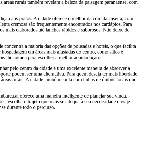
las áreas rurais também revelam a beleza da paisagem paranaense, com
dição aos pratos. A cidade oferece o melhor da comida caseira, com
a polenta cremosa são frequentemente encontrados nos cardápios. Para
atos mais elaborados até lanches rápidos e saborosos. Não deixe de
 concentra a maioria das opções de pousadas e hotéis, o que facilita
e hospedagem em áreas mais afastadas do centro, como sítios e
mais lhe agrada para escolher a melhor acomodação.
nhar pelo centro da cidade é uma excelente maneira de absorver a
nsporte podem ser uma alternativa. Para quem deseja ter mais liberdade
u áreas rurais. A cidade também conta com linhas de ônibus locais que
arca.ai oferece uma maneira inteligente de planejar sua vinda,
, escolha o trajeto que mais se adequa à sua necessidade e viaje
se durante todo o percurso.