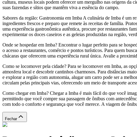
cultura, museus locais podem oferecer um mergulho nas origens da ci
suas fazendas e sítios que mantêm viva a essência do campo.
Sabores da região: Gastronomia em Imba A culinária de Imba é um refl
ingredientes frescos e preparo que remete às receitas de família. Prat
uma experiência gastronômica autêntica, procure por restaurantes fami
experimentar os doces caseiros e as geleias produzidas na região, verda
Onde se hospedar em Imba? Encontrar o lugar perfeito para se hospedar
o acesso a restaurantes, comércio e pontos turísticos. Para quem bus
chácaras que oferecem uma experiência rural única. Avalie a proximid
Como se locomover pela cidade? Para se locomover em Imba, as opções
atmosfera local e descobrir cantinhos charmosos. Para distâncias maior
e explorar a região com autonomia, alugar um carro pode ser a melhor 
circulam pelas principais vias, oferecendo um meio de transporte acess
Como chegar em Imba? Chegar a Imba é mais fácil do que você imagin
permitindo que você compre sua passagem de ônibus com antecedência,
com todo o conforto e segurança que você merece. A viagem de ônibus
Fechar