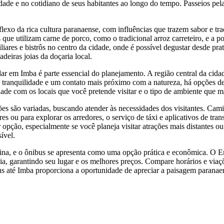
dade e no cotidiano de seus habitantes ao longo do tempo. Passeios pe
exo da rica cultura paranaense, com influências que trazem sabor e tra
os que utilizam carne de porco, como o tradicional arroz carreteiro, e 
liares e bistrôs no centro da cidade, onde é possível degustar desde pr
deiras joias da doçaria local.
 em Imba é parte essencial do planejamento. A região central da cidade
ca tranquilidade e um contato mais próximo com a natureza, há opções d
ade com os locais que você pretende visitar e o tipo de ambiente que 
 são variadas, buscando atender às necessidades dos visitantes. Cami
es ou para explorar os arredores, o serviço de táxi e aplicativos de tra
opção, especialmente se você planeja visitar atrações mais distantes o
ível.
a, e o ônibus se apresenta como uma opção prática e econômica. O Emb
 garantindo seu lugar e os melhores preços. Compare horários e viações
 até Imba proporciona a oportunidade de apreciar a paisagem paranaen