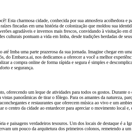
cê! Esta charmosa cidade, conhecida por sua atmosfera acolhedora e p
s raízes fincadas em uma história de colonização que moldou sua identi
erões agradáveis e invernos mais frescos, convidando à visitação em d
des culturais pontuam a vida em Imba, desde tradições herdadas de seus 
eto até Imba uma parte prazerosa da sua jornada. Imagine chegar em um
ós, do Embarca.ai, nos dedicamos a oferecer a você a melhor experiê
ealizar a compra online de forma rápida e segura é simples e descompli
nforto e segurança.
, oferecendo um leque de atividades para todos os gostos. Durante o d
 vistas panorâmicas de tirar o fôlego. Para os amantes da natureza, par
 aconchegantes e restaurantes que oferecem música ao vivo e um ambien
ar o centro da cidade ao entardecer para apreciar o movimento local e, 
ria e paisagens verdadeiros tesouros. Um dos locais de destaque é a Ig
ervam um pouco da arquitetura dos primeiros colonos, remetendo a um p