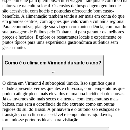
especialmente para quem busca uma viagem tranquila e com foco na
natureza e na cultura local. Os custos de hospedagem geralmente
são acessíveis, com hotéis e pousadas oferecendo bom custo-
benefício. A alimentação também tende a ser mais em conta do que
em grandes centros, com opções que valorizam a culinária regional.
Para economizar, planeje sua viagem com antecedência, comprando
sua passagem de ônibus pelo Embarca.ai para garantir os melhores
preços e horários. Explore os restaurantes locais e experimente os
pratos típicos para uma experiência gastronômica autêntica sem
gastar muito.
Como é o clima em Virmond durante o ano?
O clima em Virmond é subtropical úmido. Isso significa que a
cidade apresenta verões quentes e chuvosos, com temperaturas que
podem atingir picos mais elevados e uma boa incidência de chuvas.
Já os invernos são mais secos e amenos, com temperaturas mais
baixas, mas sem a ocorrência de frio extremo como em outras
regiões do sul do Brasil. A primavera e o outono são estações de
transição, com clima mais estável e temperaturas agradáveis,
tornando-se períodos ideais para visitação.