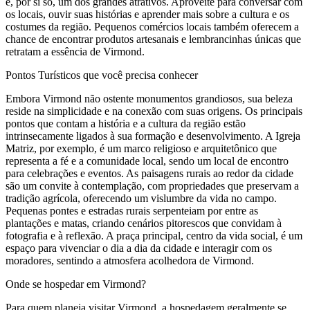
é, por si só, um dos grandes atrativos. Aproveite para conversar com
os locais, ouvir suas histórias e aprender mais sobre a cultura e os
costumes da região. Pequenos comércios locais também oferecem a
chance de encontrar produtos artesanais e lembrancinhas únicas que
retratam a essência de Virmond.
Pontos Turísticos que você precisa conhecer
Embora Virmond não ostente monumentos grandiosos, sua beleza
reside na simplicidade e na conexão com suas origens. Os principais
pontos que contam a história e a cultura da região estão
intrinsecamente ligados à sua formação e desenvolvimento. A Igreja
Matriz, por exemplo, é um marco religioso e arquitetônico que
representa a fé e a comunidade local, sendo um local de encontro
para celebrações e eventos. As paisagens rurais ao redor da cidade
são um convite à contemplação, com propriedades que preservam a
tradição agrícola, oferecendo um vislumbre da vida no campo.
Pequenas pontes e estradas rurais serpenteiam por entre as
plantações e matas, criando cenários pitorescos que convidam à
fotografia e à reflexão. A praça principal, centro da vida social, é um
espaço para vivenciar o dia a dia da cidade e interagir com os
moradores, sentindo a atmosfera acolhedora de Virmond.
Onde se hospedar em Virmond?
Para quem planeja visitar Virmond, a hospedagem geralmente se