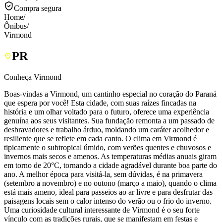
Compra segura
Home
/
Ônibus
/
Virmond
PR
Conheça Virmond
Boas-vindas a Virmond, um cantinho especial no coração do Paraná
que espera por você! Esta cidade, com suas raízes fincadas na
história e um olhar voltado para o futuro, oferece uma experiência
genuína aos seus visitantes. Sua fundação remonta a um passado de
desbravadores e trabalho árduo, moldando um caráter acolhedor e
resiliente que se reflete em cada canto. O clima em Virmond é
tipicamente o subtropical úmido, com verões quentes e chuvosos e
invernos mais secos e amenos. As temperaturas médias anuais giram
em torno de 20°C, tornando a cidade agradável durante boa parte do
ano. A melhor época para visitá-la, sem dúvidas, é na primavera
(setembro a novembro) e no outono (março a maio), quando o clima
está mais ameno, ideal para passeios ao ar livre e para desfrutar das
paisagens locais sem o calor intenso do verão ou o frio do inverno.
Uma curiosidade cultural interessante de Virmond é o seu forte
vínculo com as tradições rurais, que se manifestam em festas e