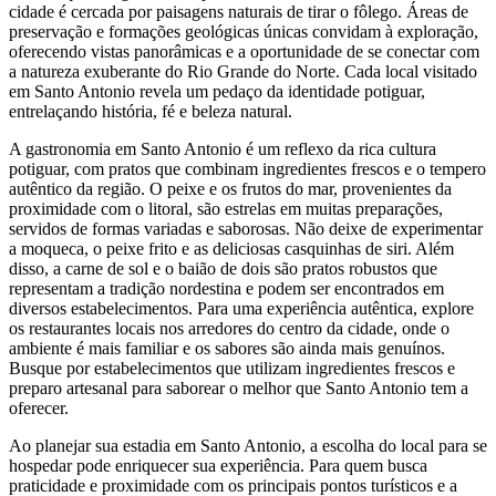
cidade é cercada por paisagens naturais de tirar o fôlego. Áreas de
preservação e formações geológicas únicas convidam à exploração,
oferecendo vistas panorâmicas e a oportunidade de se conectar com
a natureza exuberante do Rio Grande do Norte. Cada local visitado
em Santo Antonio revela um pedaço da identidade potiguar,
entrelaçando história, fé e beleza natural.
A gastronomia em Santo Antonio é um reflexo da rica cultura
potiguar, com pratos que combinam ingredientes frescos e o tempero
autêntico da região. O peixe e os frutos do mar, provenientes da
proximidade com o litoral, são estrelas em muitas preparações,
servidos de formas variadas e saborosas. Não deixe de experimentar
a moqueca, o peixe frito e as deliciosas casquinhas de siri. Além
disso, a carne de sol e o baião de dois são pratos robustos que
representam a tradição nordestina e podem ser encontrados em
diversos estabelecimentos. Para uma experiência autêntica, explore
os restaurantes locais nos arredores do centro da cidade, onde o
ambiente é mais familiar e os sabores são ainda mais genuínos.
Busque por estabelecimentos que utilizam ingredientes frescos e
preparo artesanal para saborear o melhor que Santo Antonio tem a
oferecer.
Ao planejar sua estadia em Santo Antonio, a escolha do local para se
hospedar pode enriquecer sua experiência. Para quem busca
praticidade e proximidade com os principais pontos turísticos e a