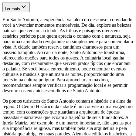
Ler mais
Em Santo Antonio, a experiência vai além do descanso, convidando
você a vivenciar momentos memoráveis. De dia, explore as belezas
naturais que cercam a cidade. As trilhas e paisagens oferecem
cenários perfeitos para quem aprecia o contato com a natureza, seja
para uma caminhada revigorante ou simplesmente para contemplar a
vista. A cidade também reserva cantinhos charmosos para um
passeio tranquilo. Ao cair da noite, Santo Antonio se transforma,
oferecendo opções para todos os gostos. A culinária local ganha
destaque, com restaurantes que servem pratos típicos que encantam
o paladar. Se você busca entretenimento, pode encontrar eventos
culturais e musicais que animam as noites, proporcionando uma
imersão na cultura potiguar. Para aproveitar ao máximo,
recomendamos sempre verificar a programação local e se permitir
descobrir os encantos escondidos de Santo Antonio.
Os pontos turísticos de Santo Antonio contam a história e a alma da
região. O Centro Histórico da cidade é um convite a uma viagem no
tempo, com construções que guardam a arquitetura de épocas
passadas e narrativas que ecoam a trajetória de seus fundadores. A
Igreja Matriz, por exemplo, é um marco importante, não apenas por
sua importância religiosa, mas também pela sua arquitetura e pela
história que abriga em suas paredes. Além dos edifícios históricos, a