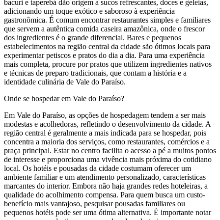
bacuri e taperebá dão origem a sucos refrescantes, doces e geleias,
adicionando um toque exótico e saboroso à experiência
gastronômica. É comum encontrar restaurantes simples e familiares
que servem a autêntica comida caseira amazônica, onde o frescor
dos ingredientes é o grande diferencial. Bares e pequenos
estabelecimentos na região central da cidade são ótimos locais para
experimentar petiscos e pratos do dia a dia. Para uma experiência
mais completa, procure por pratos que utilizem ingredientes nativos
e técnicas de preparo tradicionais, que contam a história e a
identidade culinária de Vale do Paraíso.
Onde se hospedar em Vale do Paraíso?
Em Vale do Paraíso, as opções de hospedagem tendem a ser mais
modestas e acolhedoras, refletindo o desenvolvimento da cidade. A
região central é geralmente a mais indicada para se hospedar, pois
concentra a maioria dos serviços, como restaurantes, comércios e a
praça principal. Estar no centro facilita o acesso a pé a muitos pontos
de interesse e proporciona uma vivência mais próxima do cotidiano
local. Os hotéis e pousadas da cidade costumam oferecer um
ambiente familiar e um atendimento personalizado, características
marcantes do interior. Embora não haja grandes redes hoteleiras, a
qualidade do acolhimento compensa. Para quem busca um custo-
benefício mais vantajoso, pesquisar pousadas familiares ou
pequenos hotéis pode ser uma ótima alternativa. É importante notar