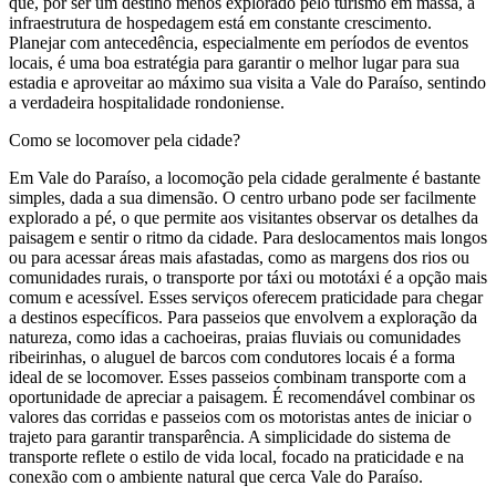
que, por ser um destino menos explorado pelo turismo em massa, a
infraestrutura de hospedagem está em constante crescimento.
Planejar com antecedência, especialmente em períodos de eventos
locais, é uma boa estratégia para garantir o melhor lugar para sua
estadia e aproveitar ao máximo sua visita a Vale do Paraíso, sentindo
a verdadeira hospitalidade rondoniense.
Como se locomover pela cidade?
Em Vale do Paraíso, a locomoção pela cidade geralmente é bastante
simples, dada a sua dimensão. O centro urbano pode ser facilmente
explorado a pé, o que permite aos visitantes observar os detalhes da
paisagem e sentir o ritmo da cidade. Para deslocamentos mais longos
ou para acessar áreas mais afastadas, como as margens dos rios ou
comunidades rurais, o transporte por táxi ou mototáxi é a opção mais
comum e acessível. Esses serviços oferecem praticidade para chegar
a destinos específicos. Para passeios que envolvem a exploração da
natureza, como idas a cachoeiras, praias fluviais ou comunidades
ribeirinhas, o aluguel de barcos com condutores locais é a forma
ideal de se locomover. Esses passeios combinam transporte com a
oportunidade de apreciar a paisagem. É recomendável combinar os
valores das corridas e passeios com os motoristas antes de iniciar o
trajeto para garantir transparência. A simplicidade do sistema de
transporte reflete o estilo de vida local, focado na praticidade e na
conexão com o ambiente natural que cerca Vale do Paraíso.