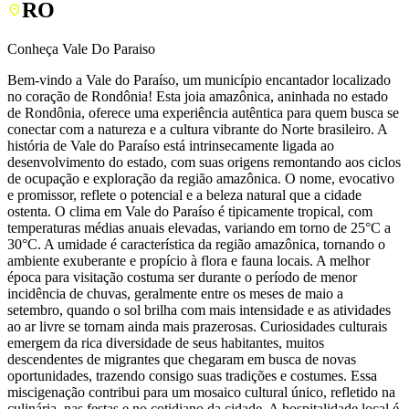
RO
Conheça Vale Do Paraiso
Bem-vindo a Vale do Paraíso, um município encantador localizado
no coração de Rondônia! Esta joia amazônica, aninhada no estado
de Rondônia, oferece uma experiência autêntica para quem busca se
conectar com a natureza e a cultura vibrante do Norte brasileiro. A
história de Vale do Paraíso está intrinsecamente ligada ao
desenvolvimento do estado, com suas origens remontando aos ciclos
de ocupação e exploração da região amazônica. O nome, evocativo
e promissor, reflete o potencial e a beleza natural que a cidade
ostenta. O clima em Vale do Paraíso é tipicamente tropical, com
temperaturas médias anuais elevadas, variando em torno de 25°C a
30°C. A umidade é característica da região amazônica, tornando o
ambiente exuberante e propício à flora e fauna locais. A melhor
época para visitação costuma ser durante o período de menor
incidência de chuvas, geralmente entre os meses de maio a
setembro, quando o sol brilha com mais intensidade e as atividades
ao ar livre se tornam ainda mais prazerosas. Curiosidades culturais
emergem da rica diversidade de seus habitantes, muitos
descendentes de migrantes que chegaram em busca de novas
oportunidades, trazendo consigo suas tradições e costumes. Essa
miscigenação contribui para um mosaico cultural único, refletido na
culinária, nas festas e no cotidiano da cidade. A hospitalidade local é