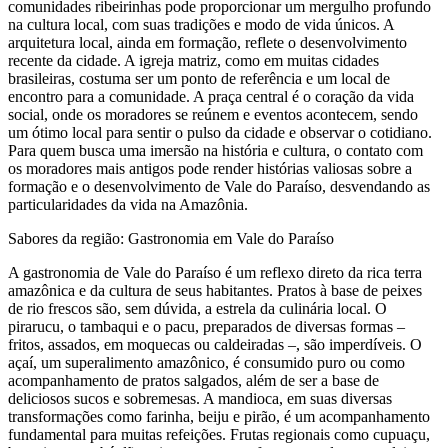
comunidades ribeirinhas pode proporcionar um mergulho profundo
na cultura local, com suas tradições e modo de vida únicos. A
arquitetura local, ainda em formação, reflete o desenvolvimento
recente da cidade. A igreja matriz, como em muitas cidades
brasileiras, costuma ser um ponto de referência e um local de
encontro para a comunidade. A praça central é o coração da vida
social, onde os moradores se reúnem e eventos acontecem, sendo
um ótimo local para sentir o pulso da cidade e observar o cotidiano.
Para quem busca uma imersão na história e cultura, o contato com
os moradores mais antigos pode render histórias valiosas sobre a
formação e o desenvolvimento de Vale do Paraíso, desvendando as
particularidades da vida na Amazônia.
Sabores da região: Gastronomia em Vale do Paraíso
A gastronomia de Vale do Paraíso é um reflexo direto da rica terra
amazônica e da cultura de seus habitantes. Pratos à base de peixes
de rio frescos são, sem dúvida, a estrela da culinária local. O
pirarucu, o tambaqui e o pacu, preparados de diversas formas –
fritos, assados, em moquecas ou caldeiradas –, são imperdíveis. O
açaí, um superalimento amazônico, é consumido puro ou como
acompanhamento de pratos salgados, além de ser a base de
deliciosos sucos e sobremesas. A mandioca, em suas diversas
transformações como farinha, beiju e pirão, é um acompanhamento
fundamental para muitas refeições. Frutas regionais como cupuaçu,