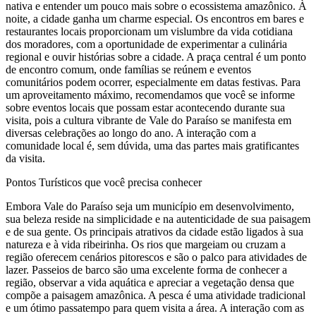
nativa e entender um pouco mais sobre o ecossistema amazônico. À
noite, a cidade ganha um charme especial. Os encontros em bares e
restaurantes locais proporcionam um vislumbre da vida cotidiana
dos moradores, com a oportunidade de experimentar a culinária
regional e ouvir histórias sobre a cidade. A praça central é um ponto
de encontro comum, onde famílias se reúnem e eventos
comunitários podem ocorrer, especialmente em datas festivas. Para
um aproveitamento máximo, recomendamos que você se informe
sobre eventos locais que possam estar acontecendo durante sua
visita, pois a cultura vibrante de Vale do Paraíso se manifesta em
diversas celebrações ao longo do ano. A interação com a
comunidade local é, sem dúvida, uma das partes mais gratificantes
da visita.
Pontos Turísticos que você precisa conhecer
Embora Vale do Paraíso seja um município em desenvolvimento,
sua beleza reside na simplicidade e na autenticidade de sua paisagem
e de sua gente. Os principais atrativos da cidade estão ligados à sua
natureza e à vida ribeirinha. Os rios que margeiam ou cruzam a
região oferecem cenários pitorescos e são o palco para atividades de
lazer. Passeios de barco são uma excelente forma de conhecer a
região, observar a vida aquática e apreciar a vegetação densa que
compõe a paisagem amazônica. A pesca é uma atividade tradicional
e um ótimo passatempo para quem visita a área. A interação com as