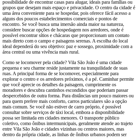
possibilidade de encontrar casas para alugar, ideais para famílias ou
grupos que desejam mais espaço e privacidade. O centro da cidade é
uma área conveniente para se hospedar, pois oferece fácil acesso a
alguns dos poucos estabelecimentos comerciais e pontos de
encontro. Se você busca uma imersão ainda maior na natureza,
considere buscar opções de hospedagem nos arredores, onde é
possível encontrar sítios e chácaras que proporcionam um contato
mais direto com o campo e paisagens serenas. A escolha do local
ideal dependerá do seu objetivo: paz e sossego, proximidade com a
área central ou uma vivência mais rural.
Como se locomover pela cidade? Vila São João é uma cidade
pequena e seu charme reside justamente na tranquilidade de suas
ruas. A principal forma de se locomover, especialmente para
explorar o centro e os arredores próximos, é a pé. Caminhar permite
que você aprecie os detalhes da paisagem, cumprimente os
moradores e descubra cantinhos escondidos que poderiam passar
despercebidos de outra forma. Para distâncias um pouco maiores ou
para quem prefere mais conforto, carros particulares são a opção
mais comum. Se você não estiver de carro próprio, é possível
consultar sobre serviços de táxi local, embora a disponibilidade
possa ser limitada em cidades menores. O transporte público
coletivo, como ônibus intermunicipais, geralmente atende ao trajeto
entre Vila São João e cidades vizinhas ou centros maiores, mas
dentro da própria cidade, as linhas de ônibus urbanos podem ser