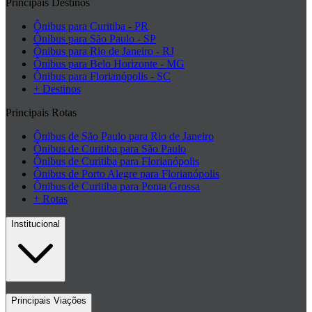
Principais Destinos
Ônibus para Curitiba - PR
Ônibus para São Paulo - SP
Ônibus para Rio de Janeiro - RJ
Ônibus para Belo Horizonte - MG
Ônibus para Florianópolis - SC
+ Destinos
Principais Rotas
Ônibus de São Paulo para Rio de Janeiro
Ônibus de Curitiba para São Paulo
Ônibus de Curitiba para Florianópolis
Ônibus de Porto Alegre para Florianópolis
Ônibus de Curitiba para Ponta Grossa
+ Rotas
Institucional
Contato
Principais Viações