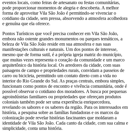
eventos locais, como feiras de artesanato ou festas comunitárias,
pode proporcionar momentos de alegria e descoberta. A melhor
forma de aproveitar Vila São João é permitindo-se vivenciar o
cotidiano da cidade, sem pressa, absorvendo a atmosfera acolhedora
e genuína que ela oferece.
Pontos Turísticos que você precisa conhecer em Vila São João,
embora não ostente grandes monumentos ou parques temáticos, a
beleza de Vila São João reside em sua atmosfera e nas suas
manifestações culturais e naturais. Um dos pontos de interesse,
mesmo que de forma sutil, é a própria igreja matriz do município,
que muitas vezes representa o coração da comunidade e um marco
arquitetônico da história local. Os arredores da cidade, com suas
paisagens de campo e propriedades rurais, convidam a passeios de
carro ou bicicleta, permitindo um contato direto com a vida no
interior do Rio Grande do Sul. As praças centrais, embora simples,
funcionam como pontos de encontro e vivência comunitária, onde é
possível observar o cotidiano dos moradores. A busca por pequenas
agroindústrias familiares ou propriedades que ofereçam produtos
coloniais também pode ser uma experiência enriquecedora,
revelando os sabores e os saberes da região. Para os interessados em
história, a pesquisa sobre as famílias fundadoras e os marcos da
colonização pode revelar histórias fascinantes que moldaram a
identidade de Vila São João. Cada canto da cidade, com sua calma e
simplicidade, conta uma história.