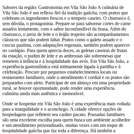
Sabores da região: Gastronomia em Vila São João A culinária de
Vila São João é um reflexo fiel da tradição gaúcha, com pratos que
celebram os ingredientes frescos e o tempero caseiro. O churrasco é,
sem dúvida, o protagonista. Prepare-se para saborear cortes de carne
assados lentamente, com o sabor inconfundível da brasa. Além do
churrasco, o arroz de leite e o feijão tropeiro são acompanhamentos
clássicos que não podem faltar. Pratos como o galeto assado e o
cuscuz paulista, com adaptações regionais, também podem aparecer
no cardápio. Para quem aprecia doces, as geleias caseiras de frutas
da estação, o pudim de leite e as ambrosias são sobremesas que
remetem à infância e à hospitalidade das avós. Em Vila São João, a
experiência gastronômica está intimamente ligada à partilha e à
celebração. Procure por pequenos estabelecimentos locais ou
restaurantes familiares, onde o atendimento é cordial e os pratos são
preparados com afeto. Participar de um almoço em uma propriedade
rural, se houver oportunidade, pode render uma experiência
culinária ainda mais autêntica e memorável.
Onde se hospedar em Vila São João é uma experiência mais voltada
para a tranquilidade e o aconchego. A cidade oferece opções de
hospedagem que refletem seu caráter pacato. Pousadas familiares
são uma excelente escolha para quem busca um ambiente acolhedor
e um atendimento personalizado, muitas vezes com um toque de
hospitalidade gaúcha que faz toda a diferença. Há também a