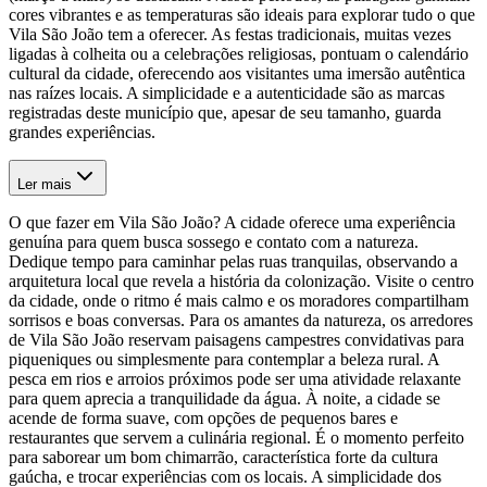
cores vibrantes e as temperaturas são ideais para explorar tudo o que
Vila São João tem a oferecer. As festas tradicionais, muitas vezes
ligadas à colheita ou a celebrações religiosas, pontuam o calendário
cultural da cidade, oferecendo aos visitantes uma imersão autêntica
nas raízes locais. A simplicidade e a autenticidade são as marcas
registradas deste município que, apesar de seu tamanho, guarda
grandes experiências.
Ler mais
O que fazer em Vila São João? A cidade oferece uma experiência
genuína para quem busca sossego e contato com a natureza.
Dedique tempo para caminhar pelas ruas tranquilas, observando a
arquitetura local que revela a história da colonização. Visite o centro
da cidade, onde o ritmo é mais calmo e os moradores compartilham
sorrisos e boas conversas. Para os amantes da natureza, os arredores
de Vila São João reservam paisagens campestres convidativas para
piqueniques ou simplesmente para contemplar a beleza rural. A
pesca em rios e arroios próximos pode ser uma atividade relaxante
para quem aprecia a tranquilidade da água. À noite, a cidade se
acende de forma suave, com opções de pequenos bares e
restaurantes que servem a culinária regional. É o momento perfeito
para saborear um bom chimarrão, característica forte da cultura
gaúcha, e trocar experiências com os locais. A simplicidade dos