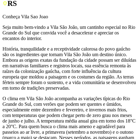
RS
Conheça Vila Sao Joao
Seja muito bem-vindo a Vila São João, um cantinho especial no Rio
Grande do Sul que convida você a desacelerar e apreciar os
encantos do interior.
História, tranquilidade e a receptividade calorosa do povo gaúcho
são os ingredientes que tornam Vila São João um destino único.
Embora as origens exatas da fundação da cidade possam ser diluídas
em narrativas familiares e registros locais, sua essência remonta às
raízes da colonização gaúcha, com forte influência da cultura
europeia que moldou a paisagem e os costumes da região. As terras
férteis sempre foram o sustento, e a vida comunitária se desenvolveu
em torno de tradições preservadas.
O clima em Vila São João acompanha as variações típicas do Rio
Grande do Sul, com verões que podem ser quentes e úmidos,
especialmente entre dezembro e fevereiro, e invernos mais frios,
com temperaturas que podem chegar perto de zero grau nos meses
de junho e julho. A temperatura média anual gira em torno dos 18°C
a 20°C. Para quem busca o clima mais ameno e agradável para
passeios ao ar livre, a primavera (setembro a novembro) e o outono
(março a maio) se destacam. Nesses períodos, as paisagens ganham