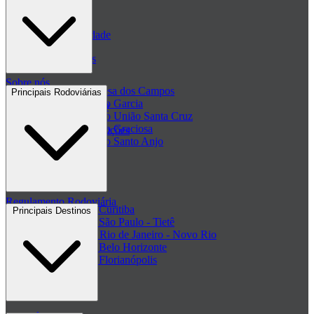
Blog
Políticas de Privacidade
Passagens de ônibus
Sobre nós
Passagem Princesa dos Campos
Principais Rodoviárias
Passagem Viação Garcia
Central de ajuda - FAQ
Passagem Viação União Santa Cruz
Passagem Viação Graciosa
Regulamento de Promoções
Passagem Viação Santo Anjo
Clube de ofertas
+ Viações
Termos de Uso
Regulamento Rodoviária
Rodoviária de Curitiba
Principais Destinos
Rodoviária de São Paulo - Tietê
Rodoviária do Rio de Janeiro - Novo Rio
Rodoviária de Belo Horizonte
Rodoviária de Florianópolis
+ Rodoviárias