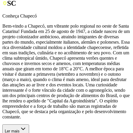
SC
Conheça Chapecó
Bem-vindo a Chapecó, um vibrante polo regional no oeste de Santa
Catarina! Fundada em 25 de agosto de 1947, a cidade nasceu de um
projeto colonizador ambicioso, atraindo imigrantes de diversas
partes do mundo, especialmente italianos, alemães e poloneses. Essa
rica diversidade cultural moldou a identidade chapecoense, refletida
em suas tradições, culinária e no acolhimento de seu povo. Com um
clima subtropical úmido, Chapecó apresenta verões quentes e
chuvosos e invernos secos e amenos, com temperaturas médias
anuais que giram em torno de 18°C a 20°C. A melhor época para
visitar é durante a primavera (setembro a novembro) e o outono
(março a maio), quando o clima é mais ameno, ideal para desfrutar
das atrações ao ar livre e dos eventos locais. Uma curiosidade
interessante é o forte vínculo da cidade com o agronegócio, sendo
um dos principais centros de produção de alimentos do Brasil, o que
lhe rendeu o apelido de "Capital da Agroindústria". O espírito
empreendedor e a força de trabalho são marcas registradas de
Chapecó, que se destaca pela organização e pelo desenvolvimento
constante.
Ler mais