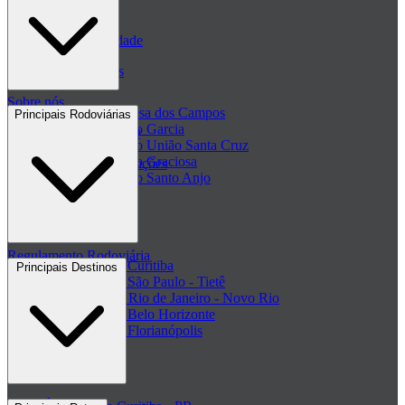
Blog
Políticas de Privacidade
Passagens de ônibus
Sobre nós
Passagem Princesa dos Campos
Principais Rodoviárias
Passagem Viação Garcia
Central de ajuda - FAQ
Passagem Viação União Santa Cruz
Passagem Viação Graciosa
Regulamento de Promoções
Passagem Viação Santo Anjo
Clube de ofertas
+ Viações
Termos de Uso
Regulamento Rodoviária
Rodoviária de Curitiba
Principais Destinos
Rodoviária de São Paulo - Tietê
Rodoviária do Rio de Janeiro - Novo Rio
Rodoviária de Belo Horizonte
Rodoviária de Florianópolis
+ Rodoviárias