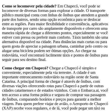
Como se locomover pela cidade?
Em Chapecó, você pode se
locomover de diversas formas para explorar a cidade. O transporte
público municipal conta com linhas de ônibus que atendem a grande
parte dos bairros, sendo uma opção econômica para se deslocar
entre as regiões. Para maior flexibilidade e conveniência, aplicativos
de transporte por carro são amplamente disponíveis e oferecem uma
maneira rápida de chegar a diferentes pontos, especialmente se você
estiver com pressa ou preferir mais conforto. Táxis também são uma
alternativa disponível na cidade. Para distâncias mais curtas ou para
quem gosta de apreciar a paisagem urbana, caminhar pelo centro ou
alugar uma bicicleta podem ser ótimas opções. Ao chegar na
rodoviária, você encontrará facilmente táxis e pontos de ônibus para
seguir para seu destino final.
Como chegar em Chapecó?
Chegar a Chapecó é simples e
conveniente, especialmente pela via terrestre. A cidade é um
importante entroncamento rodoviário na região oeste de Santa
Catarina. A principal forma de chegar é através de ônibus, com
diversas viações oferecendo rotas para Chapecó a partir de outras
cidades catarinenses e de estados vizinhos. Com o Embarca.ai, você
tem acesso a uma forma prática e segura de comprar sua passagem
de ônibus, comparando horários e preços para garantir a melhor
viagem. Para quem prefere viajar de avião, o Aeroporto de Chapecó
(XAP) recebe voos regulares, e de lá, você pode pegar um táxi ou