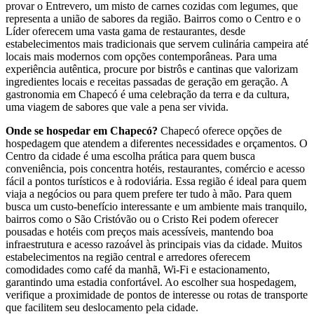
provar o Entrevero, um misto de carnes cozidas com legumes, que
representa a união de sabores da região. Bairros como o Centro e o
Líder oferecem uma vasta gama de restaurantes, desde
estabelecimentos mais tradicionais que servem culinária campeira até
locais mais modernos com opções contemporâneas. Para uma
experiência autêntica, procure por bistrôs e cantinas que valorizam
ingredientes locais e receitas passadas de geração em geração. A
gastronomia em Chapecó é uma celebração da terra e da cultura,
uma viagem de sabores que vale a pena ser vivida.
Onde se hospedar em Chapecó?
Chapecó oferece opções de
hospedagem que atendem a diferentes necessidades e orçamentos. O
Centro da cidade é uma escolha prática para quem busca
conveniência, pois concentra hotéis, restaurantes, comércio e acesso
fácil a pontos turísticos e à rodoviária. Essa região é ideal para quem
viaja a negócios ou para quem prefere ter tudo à mão. Para quem
busca um custo-benefício interessante e um ambiente mais tranquilo,
bairros como o São Cristóvão ou o Cristo Rei podem oferecer
pousadas e hotéis com preços mais acessíveis, mantendo boa
infraestrutura e acesso razoável às principais vias da cidade. Muitos
estabelecimentos na região central e arredores oferecem
comodidades como café da manhã, Wi-Fi e estacionamento,
garantindo uma estadia confortável. Ao escolher sua hospedagem,
verifique a proximidade de pontos de interesse ou rotas de transporte
que facilitem seu deslocamento pela cidade.