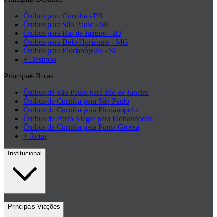
Ônibus para Curitiba - PR
Ônibus para São Paulo - SP
Ônibus para Rio de Janeiro - RJ
Ônibus para Belo Horizonte - MG
Ônibus para Florianópolis - SC
+ Destinos
Principais Rotas
Ônibus de São Paulo para Rio de Janeiro
Ônibus de Curitiba para São Paulo
Ônibus de Curitiba para Florianópolis
Ônibus de Porto Alegre para Florianópolis
Ônibus de Curitiba para Ponta Grossa
+ Rotas
Institucional
Contato
Principais Viações