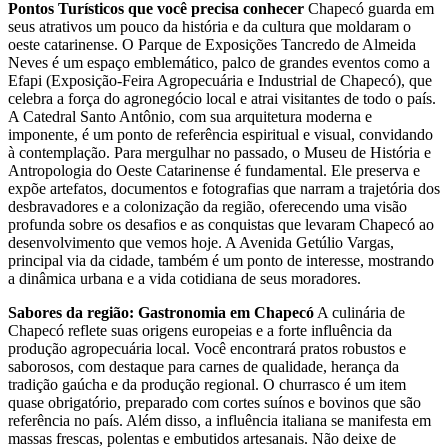
Pontos Turísticos que você precisa conhecer
Chapecó guarda em
seus atrativos um pouco da história e da cultura que moldaram o
oeste catarinense. O Parque de Exposições Tancredo de Almeida
Neves é um espaço emblemático, palco de grandes eventos como a
Efapi (Exposição-Feira Agropecuária e Industrial de Chapecó), que
celebra a força do agronegócio local e atrai visitantes de todo o país.
A Catedral Santo Antônio, com sua arquitetura moderna e
imponente, é um ponto de referência espiritual e visual, convidando
à contemplação. Para mergulhar no passado, o Museu de História e
Antropologia do Oeste Catarinense é fundamental. Ele preserva e
expõe artefatos, documentos e fotografias que narram a trajetória dos
desbravadores e a colonização da região, oferecendo uma visão
profunda sobre os desafios e as conquistas que levaram Chapecó ao
desenvolvimento que vemos hoje. A Avenida Getúlio Vargas,
principal via da cidade, também é um ponto de interesse, mostrando
a dinâmica urbana e a vida cotidiana de seus moradores.
Sabores da região: Gastronomia em Chapecó
A culinária de
Chapecó reflete suas origens europeias e a forte influência da
produção agropecuária local. Você encontrará pratos robustos e
saborosos, com destaque para carnes de qualidade, herança da
tradição gaúcha e da produção regional. O churrasco é um item
quase obrigatório, preparado com cortes suínos e bovinos que são
referência no país. Além disso, a influência italiana se manifesta em
massas frescas, polentas e embutidos artesanais. Não deixe de