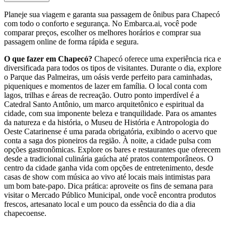
Planeje sua viagem e garanta sua passagem de ônibus para Chapecó
com todo o conforto e segurança. No Embarca.ai, você pode
comparar preços, escolher os melhores horários e comprar sua
passagem online de forma rápida e segura.
O que fazer em Chapecó?
Chapecó oferece uma experiência rica e
diversificada para todos os tipos de visitantes. Durante o dia, explore
o Parque das Palmeiras, um oásis verde perfeito para caminhadas,
piqueniques e momentos de lazer em família. O local conta com
lagos, trilhas e áreas de recreação. Outro ponto imperdível é a
Catedral Santo Antônio, um marco arquitetônico e espiritual da
cidade, com sua imponente beleza e tranquilidade. Para os amantes
da natureza e da história, o Museu de História e Antropologia do
Oeste Catarinense é uma parada obrigatória, exibindo o acervo que
conta a saga dos pioneiros da região. À noite, a cidade pulsa com
opções gastronômicas. Explore os bares e restaurantes que oferecem
desde a tradicional culinária gaúcha até pratos contemporâneos. O
centro da cidade ganha vida com opções de entretenimento, desde
casas de show com música ao vivo até locais mais intimistas para
um bom bate-papo. Dica prática: aproveite os fins de semana para
visitar o Mercado Público Municipal, onde você encontra produtos
frescos, artesanato local e um pouco da essência do dia a dia
chapecoense.