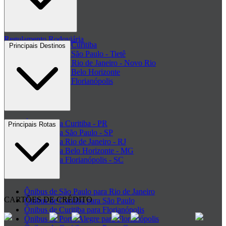
Clube de ofertas
+ Viações
Termos de Uso
Regulamento Rodoviária
Rodoviária de Curitiba
Principais Destinos
Rodoviária de São Paulo - Tietê
Rodoviária do Rio de Janeiro - Novo Rio
Rodoviária de Belo Horizonte
Rodoviária de Florianópolis
+ Rodoviárias
Ônibus para Curitiba - PR
Principais Rotas
Ônibus para São Paulo - SP
Ônibus para Rio de Janeiro - RJ
Ônibus para Belo Horizonte - MG
Ônibus para Florianópolis - SC
+ Destinos
Ônibus de São Paulo para Rio de Janeiro
CARTÕES DE CRÉDITO
Ônibus de Curitiba para São Paulo
Ônibus de Curitiba para Florianópolis
Ônibus de Porto Alegre para Florianópolis