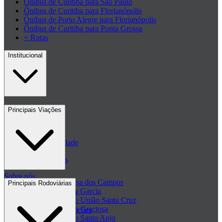
Ônibus de Curitiba para São Paulo
Ônibus de Curitiba para Florianópolis
Ônibus de Porto Alegre para Florianópolis
Ônibus de Curitiba para Ponta Grossa
+ Rotas
Institucional
Contato
Principais Viações
Blog
Políticas de Privacidade
Passagens de ônibus
Sobre nós
Passagem Princesa dos Campos
Principais Rodoviárias
Passagem Viação Garcia
Central de ajuda - FAQ
Passagem Viação União Santa Cruz
Passagem Viação Graciosa
Regulamento de Promoções
Passagem Viação Santo Anjo