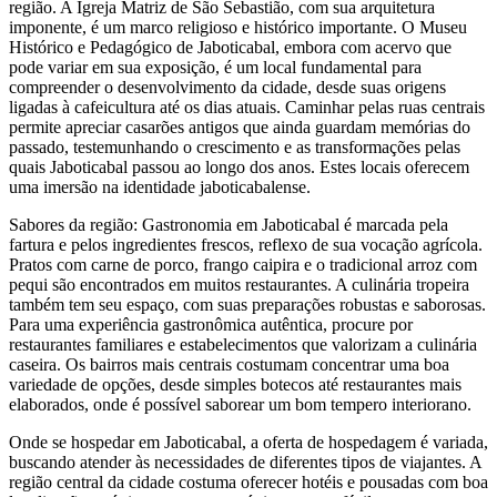
região. A Igreja Matriz de São Sebastião, com sua arquitetura
imponente, é um marco religioso e histórico importante. O Museu
Histórico e Pedagógico de Jaboticabal, embora com acervo que
pode variar em sua exposição, é um local fundamental para
compreender o desenvolvimento da cidade, desde suas origens
ligadas à cafeicultura até os dias atuais. Caminhar pelas ruas centrais
permite apreciar casarões antigos que ainda guardam memórias do
passado, testemunhando o crescimento e as transformações pelas
quais Jaboticabal passou ao longo dos anos. Estes locais oferecem
uma imersão na identidade jaboticabalense.
Sabores da região: Gastronomia em Jaboticabal é marcada pela
fartura e pelos ingredientes frescos, reflexo de sua vocação agrícola.
Pratos com carne de porco, frango caipira e o tradicional arroz com
pequi são encontrados em muitos restaurantes. A culinária tropeira
também tem seu espaço, com suas preparações robustas e saborosas.
Para uma experiência gastronômica autêntica, procure por
restaurantes familiares e estabelecimentos que valorizam a culinária
caseira. Os bairros mais centrais costumam concentrar uma boa
variedade de opções, desde simples botecos até restaurantes mais
elaborados, onde é possível saborear um bom tempero interiorano.
Onde se hospedar em Jaboticabal, a oferta de hospedagem é variada,
buscando atender às necessidades de diferentes tipos de viajantes. A
região central da cidade costuma oferecer hotéis e pousadas com boa