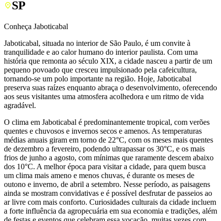
SP
Conheça Jaboticabal
Jaboticabal, situada no interior de São Paulo, é um convite à
tranquilidade e ao calor humano do interior paulista. Com uma
história que remonta ao século XIX, a cidade nasceu a partir de um
pequeno povoado que cresceu impulsionado pela cafeicultura,
tornando-se um polo importante na região. Hoje, Jaboticabal
preserva suas raízes enquanto abraça o desenvolvimento, oferecendo
aos seus visitantes uma atmosfera acolhedora e um ritmo de vida
agradável.
O clima em Jaboticabal é predominantemente tropical, com verões
quentes e chuvosos e invernos secos e amenos. As temperaturas
médias anuais giram em torno de 22°C, com os meses mais quentes
de dezembro a fevereiro, podendo ultrapassar os 30°C, e os mais
frios de junho a agosto, com mínimas que raramente descem abaixo
dos 10°C. A melhor época para visitar a cidade, para quem busca
um clima mais ameno e menos chuvas, é durante os meses de
outono e inverno, de abril a setembro. Nesse período, as paisagens
ainda se mostram convidativas e é possível desfrutar de passeios ao
ar livre com mais conforto. Curiosidades culturais da cidade incluem
a forte influência da agropecuária em sua economia e tradições, além
de festas e eventos que celebram essa vocação, muitas vezes com