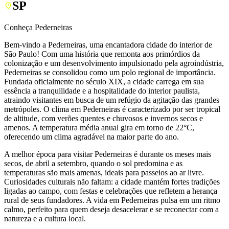
SP
Conheça Pederneiras
Bem-vindo a Pederneiras, uma encantadora cidade do interior de
São Paulo! Com uma história que remonta aos primórdios da
colonização e um desenvolvimento impulsionado pela agroindústria,
Pederneiras se consolidou como um polo regional de importância.
Fundada oficialmente no século XIX, a cidade carrega em sua
essência a tranquilidade e a hospitalidade do interior paulista,
atraindo visitantes em busca de um refúgio da agitação das grandes
metrópoles. O clima em Pederneiras é caracterizado por ser tropical
de altitude, com verões quentes e chuvosos e invernos secos e
amenos. A temperatura média anual gira em torno de 22°C,
oferecendo um clima agradável na maior parte do ano.
A melhor época para visitar Pederneiras é durante os meses mais
secos, de abril a setembro, quando o sol predomina e as
temperaturas são mais amenas, ideais para passeios ao ar livre.
Curiosidades culturais não faltam: a cidade mantém fortes tradições
ligadas ao campo, com festas e celebrações que refletem a herança
rural de seus fundadores. A vida em Pederneiras pulsa em um ritmo
calmo, perfeito para quem deseja desacelerar e se reconectar com a
natureza e a cultura local.