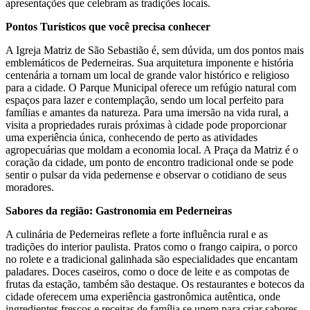
apresentações que celebram as tradições locais.
Pontos Turísticos que você precisa conhecer
A Igreja Matriz de São Sebastião é, sem dúvida, um dos pontos mais
emblemáticos de Pederneiras. Sua arquitetura imponente e história
centenária a tornam um local de grande valor histórico e religioso
para a cidade. O Parque Municipal oferece um refúgio natural com
espaços para lazer e contemplação, sendo um local perfeito para
famílias e amantes da natureza. Para uma imersão na vida rural, a
visita a propriedades rurais próximas à cidade pode proporcionar
uma experiência única, conhecendo de perto as atividades
agropecuárias que moldam a economia local. A Praça da Matriz é o
coração da cidade, um ponto de encontro tradicional onde se pode
sentir o pulsar da vida pedernense e observar o cotidiano de seus
moradores.
Sabores da região: Gastronomia em Pederneiras
A culinária de Pederneiras reflete a forte influência rural e as
tradições do interior paulista. Pratos como o frango caipira, o porco
no rolete e a tradicional galinhada são especialidades que encantam
paladares. Doces caseiros, como o doce de leite e as compotas de
frutas da estação, também são destaque. Os restaurantes e botecos da
cidade oferecem uma experiência gastronômica autêntica, onde
ingredientes frescos e receitas de família se unem para criar sabores