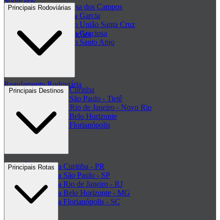
Sobre nós
Passagem Princesa dos Campos
Principais Rodoviárias
Passagem Viação Garcia
Central de ajuda - FAQ
Passagem Viação União Santa Cruz
Passagem Viação Graciosa
Regulamento de Promoções
Passagem Viação Santo Anjo
Clube de ofertas
+ Viações
Termos de Uso
Regulamento Rodoviária
Rodoviária de Curitiba
Principais Destinos
Rodoviária de São Paulo - Tietê
Rodoviária do Rio de Janeiro - Novo Rio
Rodoviária de Belo Horizonte
Rodoviária de Florianópolis
+ Rodoviárias
Ônibus para Curitiba - PR
Principais Rotas
Ônibus para São Paulo - SP
Ônibus para Rio de Janeiro - RJ
Ônibus para Belo Horizonte - MG
Ônibus para Florianópolis - SC
+ Destinos