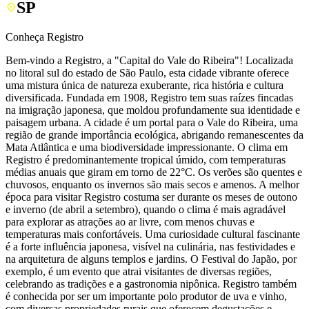
SP
Conheça Registro
Bem-vindo a Registro, a "Capital do Vale do Ribeira"! Localizada
no litoral sul do estado de São Paulo, esta cidade vibrante oferece
uma mistura única de natureza exuberante, rica história e cultura
diversificada. Fundada em 1908, Registro tem suas raízes fincadas
na imigração japonesa, que moldou profundamente sua identidade e
paisagem urbana. A cidade é um portal para o Vale do Ribeira, uma
região de grande importância ecológica, abrigando remanescentes da
Mata Atlântica e uma biodiversidade impressionante. O clima em
Registro é predominantemente tropical úmido, com temperaturas
médias anuais que giram em torno de 22°C. Os verões são quentes e
chuvosos, enquanto os invernos são mais secos e amenos. A melhor
época para visitar Registro costuma ser durante os meses de outono
e inverno (de abril a setembro), quando o clima é mais agradável
para explorar as atrações ao ar livre, com menos chuvas e
temperaturas mais confortáveis. Uma curiosidade cultural fascinante
é a forte influência japonesa, visível na culinária, nas festividades e
na arquitetura de alguns templos e jardins. O Festival do Japão, por
exemplo, é um evento que atrai visitantes de diversas regiões,
celebrando as tradições e a gastronomia nipônica. Registro também
é conhecida por ser um importante polo produtor de uva e vinho,
com diversas propriedades rurais que oferecem degustações e