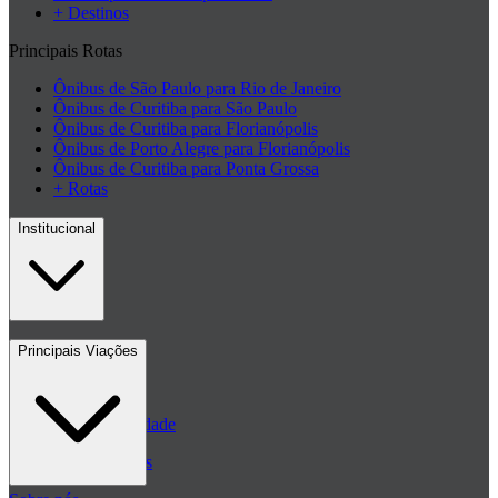
+ Destinos
Principais Rotas
Ônibus de São Paulo para Rio de Janeiro
Ônibus de Curitiba para São Paulo
Ônibus de Curitiba para Florianópolis
Ônibus de Porto Alegre para Florianópolis
Ônibus de Curitiba para Ponta Grossa
+ Rotas
Institucional
Contato
Principais Viações
Blog
Políticas de Privacidade
Passagens de ônibus