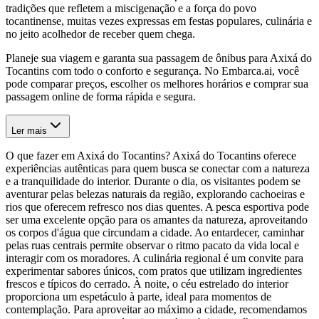
tradições que refletem a miscigenação e a força do povo
tocantinense, muitas vezes expressas em festas populares, culinária e
no jeito acolhedor de receber quem chega.
Planeje sua viagem e garanta sua passagem de ônibus para Axixá do
Tocantins com todo o conforto e segurança. No Embarca.ai, você
pode comparar preços, escolher os melhores horários e comprar sua
passagem online de forma rápida e segura.
Ler mais
O que fazer em Axixá do Tocantins? Axixá do Tocantins oferece
experiências autênticas para quem busca se conectar com a natureza
e a tranquilidade do interior. Durante o dia, os visitantes podem se
aventurar pelas belezas naturais da região, explorando cachoeiras e
rios que oferecem refresco nos dias quentes. A pesca esportiva pode
ser uma excelente opção para os amantes da natureza, aproveitando
os corpos d'água que circundam a cidade. Ao entardecer, caminhar
pelas ruas centrais permite observar o ritmo pacato da vida local e
interagir com os moradores. A culinária regional é um convite para
experimentar sabores únicos, com pratos que utilizam ingredientes
frescos e típicos do cerrado. À noite, o céu estrelado do interior
proporciona um espetáculo à parte, ideal para momentos de
contemplação. Para aproveitar ao máximo a cidade, recomendamos