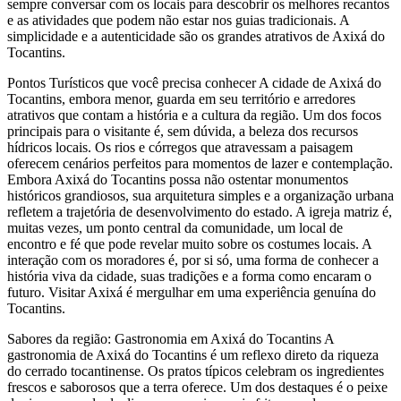
sempre conversar com os locais para descobrir os melhores recantos
e as atividades que podem não estar nos guias tradicionais. A
simplicidade e a autenticidade são os grandes atrativos de Axixá do
Tocantins.
Pontos Turísticos que você precisa conhecer A cidade de Axixá do
Tocantins, embora menor, guarda em seu território e arredores
atrativos que contam a história e a cultura da região. Um dos focos
principais para o visitante é, sem dúvida, a beleza dos recursos
hídricos locais. Os rios e córregos que atravessam a paisagem
oferecem cenários perfeitos para momentos de lazer e contemplação.
Embora Axixá do Tocantins possa não ostentar monumentos
históricos grandiosos, sua arquitetura simples e a organização urbana
refletem a trajetória de desenvolvimento do estado. A igreja matriz é,
muitas vezes, um ponto central da comunidade, um local de
encontro e fé que pode revelar muito sobre os costumes locais. A
interação com os moradores é, por si só, uma forma de conhecer a
história viva da cidade, suas tradições e a forma como encaram o
futuro. Visitar Axixá é mergulhar em uma experiência genuína do
Tocantins.
Sabores da região: Gastronomia em Axixá do Tocantins A
gastronomia de Axixá do Tocantins é um reflexo direto da riqueza
do cerrado tocantinense. Os pratos típicos celebram os ingredientes
frescos e saborosos que a terra oferece. Um dos destaques é o peixe