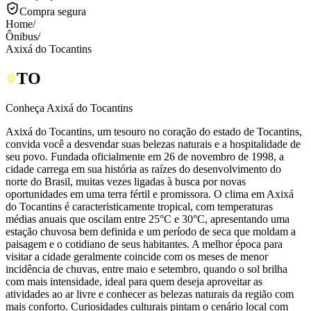
Compra segura
Home
/
Ônibus
/
Axixá do Tocantins
TO
Conheça Axixá do Tocantins
Axixá do Tocantins, um tesouro no coração do estado de Tocantins,
convida você a desvendar suas belezas naturais e a hospitalidade de
seu povo. Fundada oficialmente em 26 de novembro de 1998, a
cidade carrega em sua história as raízes do desenvolvimento do
norte do Brasil, muitas vezes ligadas à busca por novas
oportunidades em uma terra fértil e promissora. O clima em Axixá
do Tocantins é caracteristicamente tropical, com temperaturas
médias anuais que oscilam entre 25°C e 30°C, apresentando uma
estação chuvosa bem definida e um período de seca que moldam a
paisagem e o cotidiano de seus habitantes. A melhor época para
visitar a cidade geralmente coincide com os meses de menor
incidência de chuvas, entre maio e setembro, quando o sol brilha
com mais intensidade, ideal para quem deseja aproveitar as
atividades ao ar livre e conhecer as belezas naturais da região com
mais conforto. Curiosidades culturais pintam o cenário local com