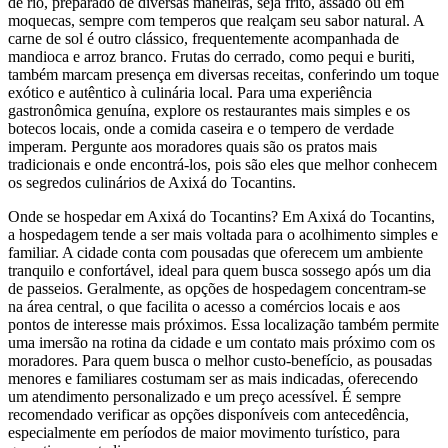
de rio, preparado de diversas maneiras, seja frito, assado ou em
moquecas, sempre com temperos que realçam seu sabor natural. A
carne de sol é outro clássico, frequentemente acompanhada de
mandioca e arroz branco. Frutas do cerrado, como pequi e buriti,
também marcam presença em diversas receitas, conferindo um toque
exótico e autêntico à culinária local. Para uma experiência
gastronômica genuína, explore os restaurantes mais simples e os
botecos locais, onde a comida caseira e o tempero de verdade
imperam. Pergunte aos moradores quais são os pratos mais
tradicionais e onde encontrá-los, pois são eles que melhor conhecem
os segredos culinários de Axixá do Tocantins.
Onde se hospedar em Axixá do Tocantins? Em Axixá do Tocantins,
a hospedagem tende a ser mais voltada para o acolhimento simples e
familiar. A cidade conta com pousadas que oferecem um ambiente
tranquilo e confortável, ideal para quem busca sossego após um dia
de passeios. Geralmente, as opções de hospedagem concentram-se
na área central, o que facilita o acesso a comércios locais e aos
pontos de interesse mais próximos. Essa localização também permite
uma imersão na rotina da cidade e um contato mais próximo com os
moradores. Para quem busca o melhor custo-benefício, as pousadas
menores e familiares costumam ser as mais indicadas, oferecendo
um atendimento personalizado e um preço acessível. É sempre
recomendado verificar as opções disponíveis com antecedência,
especialmente em períodos de maior movimento turístico, para