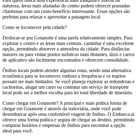
Para quem busca uma experiência mais tranquila e imersa na
natureza, áreas mais afastadas do centro podem oferecer pousadas
charmosas com um custo-benefício interessante. Essas opções são
perfeitas para relaxar e aproveitar a paisagem local.
Como se locomover pela cidade?
Deslocar-se por Goianorte é uma tarefa relativamente simples. Para
explorar o centro e as áreas mais centrais, caminhar é uma excelente
opção, permitindo absorver a atmosfera da cidade. Para distâncias
maiores ou para visitar pontos turísticos mais distantes, táxis e carros
de aplicativo são facilmente encontrados e oferecem comodidade.
Ônibus locais podem atender algumas rotas, sendo uma alternativa
econômica para se locomover, embora a frequência e os trajetos
possam ser mais limitados. Se você planeja explorar as redondezas e
cachoeiras, alugar um carro ou contratar um serviço de transporte
local pode ser a melhor escolha para ter total liberdade de itinerário.
Como chegar em Goianorte? A principal e mais prática forma de
chegar em Goianorte é através da rodoviária, onde você pode
desembarcar após uma confortável viagem de ônibus. O Embarca.ai
oferece uma forma prática e segura de chegar ao destino, permitindo
comparar horários e empresas de ônibus para encontrar a opção
ideal para você.