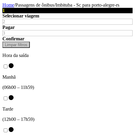
Home
/
Passagens de ônibus
/
Imbituba - Sc
para
porto-alegre-rs
1
Selecionar viagem
2
Pagar
3
Confirmar
Limpar filtros
Hora da saída
Manhã
(06h00 – 11h59)
Tarde
(12h00 – 17h59)