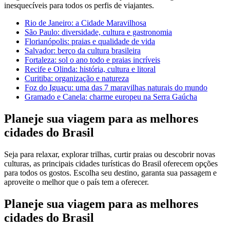
inesquecíveis para todos os perfis de viajantes.
Rio de Janeiro: a Cidade Maravilhosa
São Paulo: diversidade, cultura e gastronomia
Florianópolis: praias e qualidade de vida
Salvador: berço da cultura brasileira
Fortaleza: sol o ano todo e praias incríveis
Recife e Olinda: história, cultura e litoral
Curitiba: organização e natureza
Foz do Iguaçu: uma das 7 maravilhas naturais do mundo
Gramado e Canela: charme europeu na Serra Gaúcha
Planeje sua viagem para as melhores
cidades do Brasil
Seja para relaxar, explorar trilhas, curtir praias ou descobrir novas
culturas, as principais cidades turísticas do Brasil oferecem opções
para todos os gostos. Escolha seu destino, garanta sua passagem e
aproveite o melhor que o país tem a oferecer.
Planeje sua viagem para as melhores
cidades do Brasil