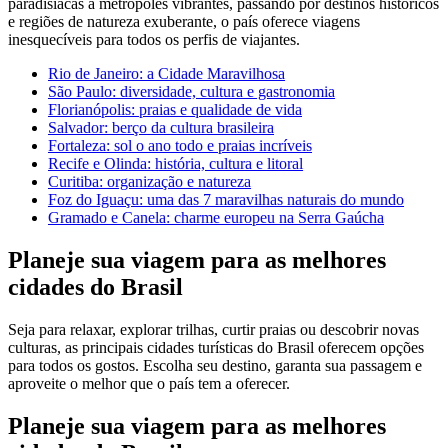
paradisíacas a metrópoles vibrantes, passando por destinos históricos
e regiões de natureza exuberante, o país oferece viagens
inesquecíveis para todos os perfis de viajantes.
Rio de Janeiro: a Cidade Maravilhosa
São Paulo: diversidade, cultura e gastronomia
Florianópolis: praias e qualidade de vida
Salvador: berço da cultura brasileira
Fortaleza: sol o ano todo e praias incríveis
Recife e Olinda: história, cultura e litoral
Curitiba: organização e natureza
Foz do Iguaçu: uma das 7 maravilhas naturais do mundo
Gramado e Canela: charme europeu na Serra Gaúcha
Planeje sua viagem para as melhores
cidades do Brasil
Seja para relaxar, explorar trilhas, curtir praias ou descobrir novas
culturas, as principais cidades turísticas do Brasil oferecem opções
para todos os gostos. Escolha seu destino, garanta sua passagem e
aproveite o melhor que o país tem a oferecer.
Planeje sua viagem para as melhores