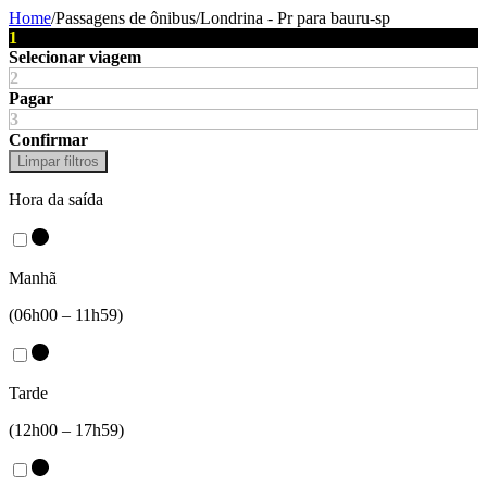
Home
/
Passagens de ônibus
/
Londrina - Pr
para
bauru-sp
1
Selecionar viagem
2
Pagar
3
Confirmar
Limpar filtros
Hora da saída
Manhã
(06h00 – 11h59)
Tarde
(12h00 – 17h59)