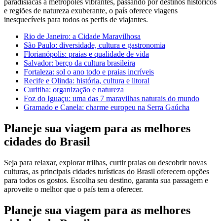
paradisíacas a metrópoles vibrantes, passando por destinos históricos
e regiões de natureza exuberante, o país oferece viagens
inesquecíveis para todos os perfis de viajantes.
Rio de Janeiro: a Cidade Maravilhosa
São Paulo: diversidade, cultura e gastronomia
Florianópolis: praias e qualidade de vida
Salvador: berço da cultura brasileira
Fortaleza: sol o ano todo e praias incríveis
Recife e Olinda: história, cultura e litoral
Curitiba: organização e natureza
Foz do Iguaçu: uma das 7 maravilhas naturais do mundo
Gramado e Canela: charme europeu na Serra Gaúcha
Planeje sua viagem para as melhores
cidades do Brasil
Seja para relaxar, explorar trilhas, curtir praias ou descobrir novas
culturas, as principais cidades turísticas do Brasil oferecem opções
para todos os gostos. Escolha seu destino, garanta sua passagem e
aproveite o melhor que o país tem a oferecer.
Planeje sua viagem para as melhores