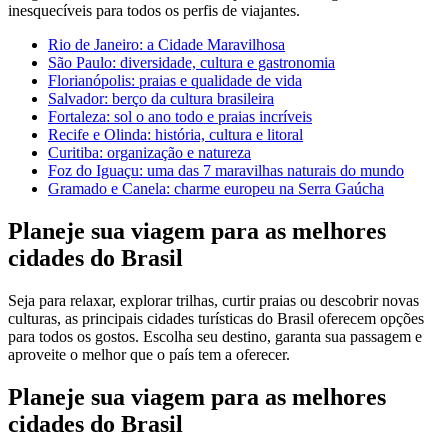
inesquecíveis para todos os perfis de viajantes.
Rio de Janeiro: a Cidade Maravilhosa
São Paulo: diversidade, cultura e gastronomia
Florianópolis: praias e qualidade de vida
Salvador: berço da cultura brasileira
Fortaleza: sol o ano todo e praias incríveis
Recife e Olinda: história, cultura e litoral
Curitiba: organização e natureza
Foz do Iguaçu: uma das 7 maravilhas naturais do mundo
Gramado e Canela: charme europeu na Serra Gaúcha
Planeje sua viagem para as melhores
cidades do Brasil
Seja para relaxar, explorar trilhas, curtir praias ou descobrir novas
culturas, as principais cidades turísticas do Brasil oferecem opções
para todos os gostos. Escolha seu destino, garanta sua passagem e
aproveite o melhor que o país tem a oferecer.
Planeje sua viagem para as melhores
cidades do Brasil