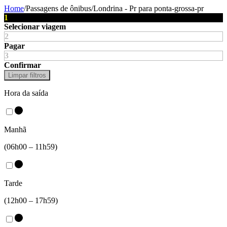
Home
/
Passagens de ônibus
/
Londrina - Pr
para
ponta-grossa-pr
1
Selecionar viagem
2
Pagar
3
Confirmar
Limpar filtros
Hora da saída
Manhã
(06h00 – 11h59)
Tarde
(12h00 – 17h59)