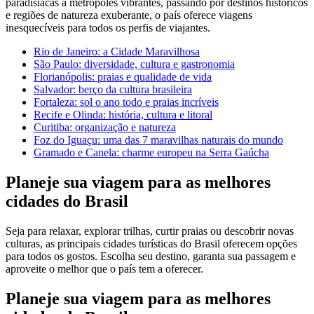
paradisíacas a metrópoles vibrantes, passando por destinos históricos
e regiões de natureza exuberante, o país oferece viagens
inesquecíveis para todos os perfis de viajantes.
Rio de Janeiro: a Cidade Maravilhosa
São Paulo: diversidade, cultura e gastronomia
Florianópolis: praias e qualidade de vida
Salvador: berço da cultura brasileira
Fortaleza: sol o ano todo e praias incríveis
Recife e Olinda: história, cultura e litoral
Curitiba: organização e natureza
Foz do Iguaçu: uma das 7 maravilhas naturais do mundo
Gramado e Canela: charme europeu na Serra Gaúcha
Planeje sua viagem para as melhores
cidades do Brasil
Seja para relaxar, explorar trilhas, curtir praias ou descobrir novas
culturas, as principais cidades turísticas do Brasil oferecem opções
para todos os gostos. Escolha seu destino, garanta sua passagem e
aproveite o melhor que o país tem a oferecer.
Planeje sua viagem para as melhores