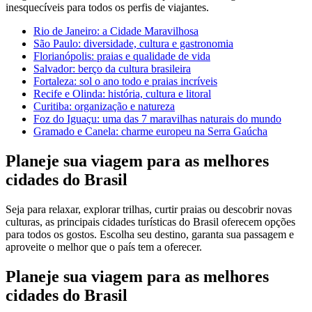
inesquecíveis para todos os perfis de viajantes.
Rio de Janeiro: a Cidade Maravilhosa
São Paulo: diversidade, cultura e gastronomia
Florianópolis: praias e qualidade de vida
Salvador: berço da cultura brasileira
Fortaleza: sol o ano todo e praias incríveis
Recife e Olinda: história, cultura e litoral
Curitiba: organização e natureza
Foz do Iguaçu: uma das 7 maravilhas naturais do mundo
Gramado e Canela: charme europeu na Serra Gaúcha
Planeje sua viagem para as melhores
cidades do Brasil
Seja para relaxar, explorar trilhas, curtir praias ou descobrir novas
culturas, as principais cidades turísticas do Brasil oferecem opções
para todos os gostos. Escolha seu destino, garanta sua passagem e
aproveite o melhor que o país tem a oferecer.
Planeje sua viagem para as melhores
cidades do Brasil