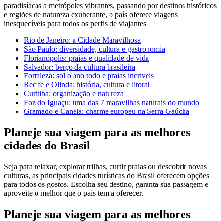
paradisíacas a metrópoles vibrantes, passando por destinos históricos
e regiões de natureza exuberante, o país oferece viagens
inesquecíveis para todos os perfis de viajantes.
Rio de Janeiro: a Cidade Maravilhosa
São Paulo: diversidade, cultura e gastronomia
Florianópolis: praias e qualidade de vida
Salvador: berço da cultura brasileira
Fortaleza: sol o ano todo e praias incríveis
Recife e Olinda: história, cultura e litoral
Curitiba: organização e natureza
Foz do Iguaçu: uma das 7 maravilhas naturais do mundo
Gramado e Canela: charme europeu na Serra Gaúcha
Planeje sua viagem para as melhores
cidades do Brasil
Seja para relaxar, explorar trilhas, curtir praias ou descobrir novas
culturas, as principais cidades turísticas do Brasil oferecem opções
para todos os gostos. Escolha seu destino, garanta sua passagem e
aproveite o melhor que o país tem a oferecer.
Planeje sua viagem para as melhores