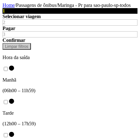
Home
/
Passagens de ônibus
/
Maringa - Pr
para
sao-paulo-sp-todos
1
Selecionar viagem
2
Pagar
3
Confirmar
Limpar filtros
Hora da saída
Manhã
(06h00 – 11h59)
Tarde
(12h00 – 17h59)