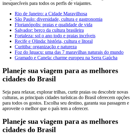
inesquecíveis para todos os perfis de viajantes.
Rio de Janeiro: a Cidade Maravilhosa
São Paulo: diversidade, cultura e gastronomia
Florianópolis: praias e qualidade de vida
Salvador: berço da cultura brasileira
Fortaleza: sol o ano todo e praias incríveis
Recife e Olinda: história, cultura e litoral
Curitiba: organização e natureza
Foz do Iguaçu: uma das 7 maravilhas naturais do mundo
Gramado e Canela: charme europeu na Serra Gaúcha
Planeje sua viagem para as melhores
cidades do Brasil
Seja para relaxar, explorar trilhas, curtir praias ou descobrir novas
culturas, as principais cidades turísticas do Brasil oferecem opções
para todos os gostos. Escolha seu destino, garanta sua passagem e
aproveite o melhor que o país tem a oferecer.
Planeje sua viagem para as melhores
cidades do Brasil