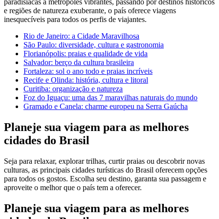
paradisíacas a metrópoles vibrantes, passando por destinos históricos
e regiões de natureza exuberante, o país oferece viagens
inesquecíveis para todos os perfis de viajantes.
Rio de Janeiro: a Cidade Maravilhosa
São Paulo: diversidade, cultura e gastronomia
Florianópolis: praias e qualidade de vida
Salvador: berço da cultura brasileira
Fortaleza: sol o ano todo e praias incríveis
Recife e Olinda: história, cultura e litoral
Curitiba: organização e natureza
Foz do Iguaçu: uma das 7 maravilhas naturais do mundo
Gramado e Canela: charme europeu na Serra Gaúcha
Planeje sua viagem para as melhores
cidades do Brasil
Seja para relaxar, explorar trilhas, curtir praias ou descobrir novas
culturas, as principais cidades turísticas do Brasil oferecem opções
para todos os gostos. Escolha seu destino, garanta sua passagem e
aproveite o melhor que o país tem a oferecer.
Planeje sua viagem para as melhores