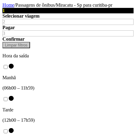
Home
/
Passagens de ônibus
/
Miracatu - Sp
para
curitiba-pr
1
Selecionar viagem
2
Pagar
3
Confirmar
Limpar filtros
Hora da saída
Manhã
(06h00 – 11h59)
Tarde
(12h00 – 17h59)